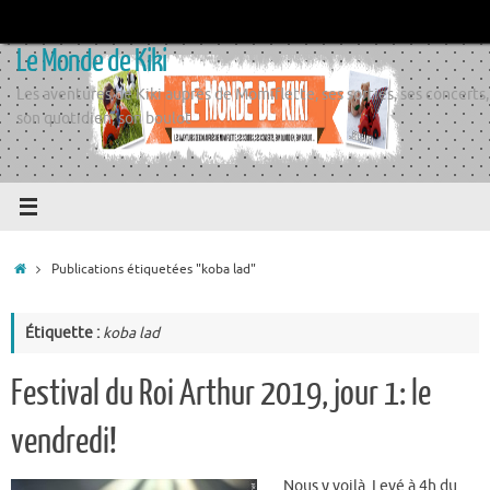
Passer
au
Le Monde de Kiki
contenu
Les aventures de Kiki auprès de Momiflette, ses sorties, ses concerts,
son quotidien, son boulot
Accueil
Publications étiquetées "koba lad"
Étiquette :
koba lad
Festival du Roi Arthur 2019, jour 1: le
vendredi!
Nous y voilà. Levé à 4h du