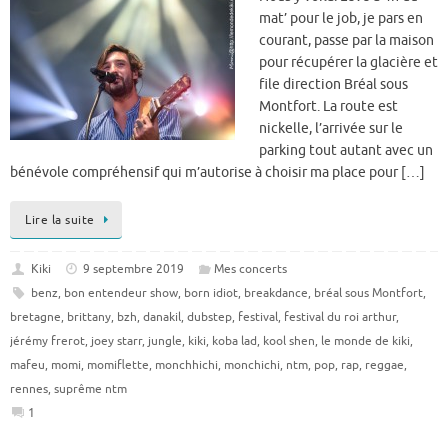
mat’ pour le job, je pars en
courant, passe par la maison
pour récupérer la glacière et
file direction Bréal sous
Montfort. La route est
nickelle, l’arrivée sur le
parking tout autant avec un
bénévole compréhensif qui m’autorise à choisir ma place pour […]
Lire la suite
Kiki
9 septembre 2019
Mes concerts
benz
,
bon entendeur show
,
born idiot
,
breakdance
,
bréal sous Montfort
,
bretagne
,
brittany
,
bzh
,
danakil
,
dubstep
,
festival
,
festival du roi arthur
,
jérémy frerot
,
joey starr
,
jungle
,
kiki
,
koba lad
,
kool shen
,
le monde de kiki
,
mafeu
,
momi
,
momiflette
,
monchhichi
,
monchichi
,
ntm
,
pop
,
rap
,
reggae
,
rennes
,
suprême ntm
1