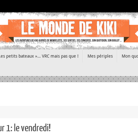
ies, ses concerts, son quotidien, son boulot
Les petits bateaux »… VRC mais pas que !
Mes périples
Mon quo
r 1: le vendredi!