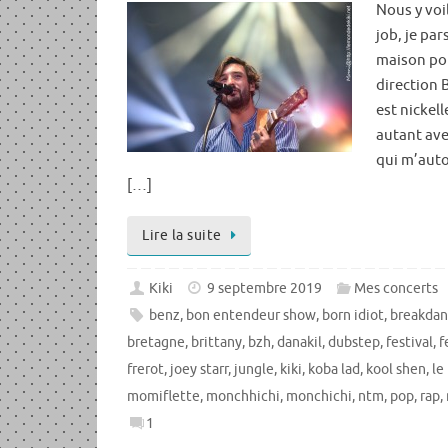
Nous y voi
job, je par
maison pou
direction 
est nickell
autant av
qui m’auto
[…]
Lire la suite
Kiki
9 septembre 2019
Mes concerts
benz
,
bon entendeur show
,
born idiot
,
breakda
bretagne
,
brittany
,
bzh
,
danakil
,
dubstep
,
festival
,
f
frerot
,
joey starr
,
jungle
,
kiki
,
koba lad
,
kool shen
,
le
momiflette
,
monchhichi
,
monchichi
,
ntm
,
pop
,
rap
,
1