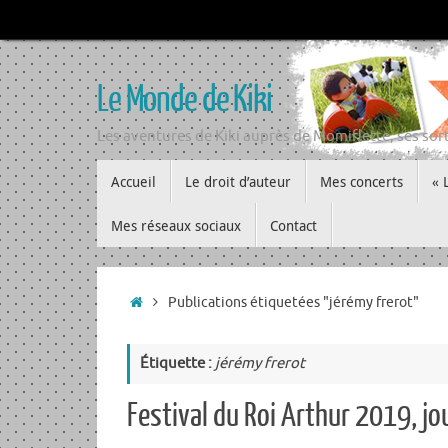
Passer
au
contenu
Le Monde de Kiki
Les aventures de Kiki auprès de Momiflette, ses sort
Passer
Accueil
Le droit d’auteur
Mes concerts
« 
au
contenu
Mes réseaux sociaux
Contact
Accueil
Publications étiquetées "jérémy frerot"
Étiquette :
jérémy frerot
Festival du Roi Arthur 2019, jou