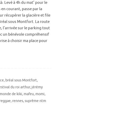
là. Levé à 4h du mat’ pour le
s en courant, passe par la
r récupérer la glacière et file
Bréal sous Montfort. La route
e, l’arrivée sur le parking tout
ec un bénévole compréhensif
rise à choisir ma place pour
nce
,
bréal sous Montfort
,
estival du roi arthur
,
jérémy
 monde de kiki
,
mafeu
,
momi
,
reggae
,
rennes
,
suprême ntm