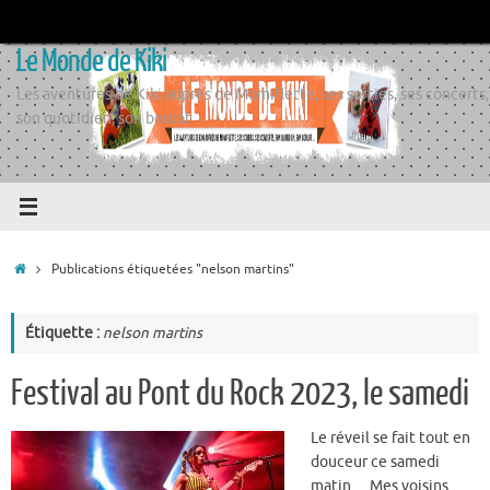
Passer
au
Le Monde de Kiki
contenu
Les aventures de Kiki auprès de Momiflette, ses sorties, ses concerts,
son quotidien, son boulot
Accueil
Publications étiquetées "nelson martins"
Étiquette :
nelson martins
Festival au Pont du Rock 2023, le samedi
Le réveil se fait tout en
douceur ce samedi
matin… Mes voisins