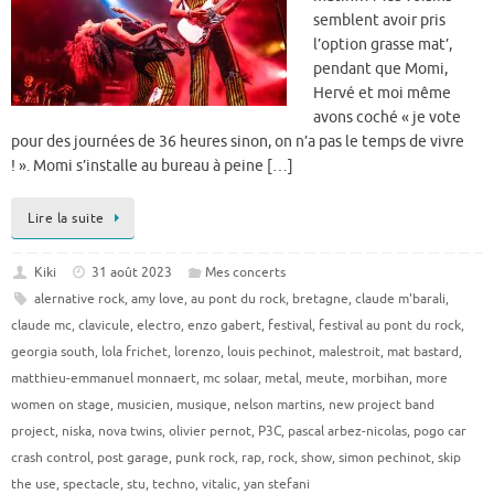
semblent avoir pris
l’option grasse mat’,
pendant que Momi,
Hervé et moi même
avons coché « je vote
pour des journées de 36 heures sinon, on n’a pas le temps de vivre
! ». Momi s’installe au bureau à peine […]
Lire la suite
Kiki
31 août 2023
Mes concerts
alernative rock
,
amy love
,
au pont du rock
,
bretagne
,
claude m'barali
,
claude mc
,
clavicule
,
electro
,
enzo gabert
,
festival
,
festival au pont du rock
,
georgia south
,
lola frichet
,
lorenzo
,
louis pechinot
,
malestroit
,
mat bastard
,
matthieu-emmanuel monnaert
,
mc solaar
,
metal
,
meute
,
morbihan
,
more
women on stage
,
musicien
,
musique
,
nelson martins
,
new project band
project
,
niska
,
nova twins
,
olivier pernot
,
P3C
,
pascal arbez-nicolas
,
pogo car
crash control
,
post garage
,
punk rock
,
rap
,
rock
,
show
,
simon pechinot
,
skip
the use
,
spectacle
,
stu
,
techno
,
vitalic
,
yan stefani