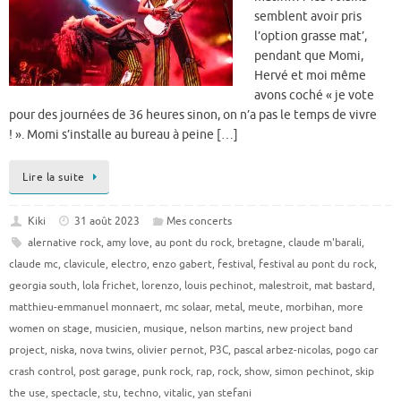
semblent avoir pris
l’option grasse mat’,
pendant que Momi,
Hervé et moi même
avons coché « je vote
pour des journées de 36 heures sinon, on n’a pas le temps de vivre
! ». Momi s’installe au bureau à peine […]
Lire la suite
Kiki
31 août 2023
Mes concerts
alernative rock
,
amy love
,
au pont du rock
,
bretagne
,
claude m'barali
,
claude mc
,
clavicule
,
electro
,
enzo gabert
,
festival
,
festival au pont du rock
,
georgia south
,
lola frichet
,
lorenzo
,
louis pechinot
,
malestroit
,
mat bastard
,
matthieu-emmanuel monnaert
,
mc solaar
,
metal
,
meute
,
morbihan
,
more
women on stage
,
musicien
,
musique
,
nelson martins
,
new project band
project
,
niska
,
nova twins
,
olivier pernot
,
P3C
,
pascal arbez-nicolas
,
pogo car
crash control
,
post garage
,
punk rock
,
rap
,
rock
,
show
,
simon pechinot
,
skip
the use
,
spectacle
,
stu
,
techno
,
vitalic
,
yan stefani