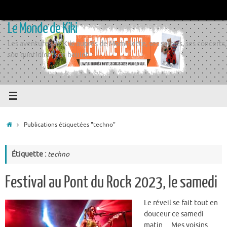
Passer
au
Le Monde de Kiki
contenu
Les aventures de Kiki auprès de Momiflette, ses sorties, ses concerts,
son quotidien, son boulot
Accueil
Publications étiquetées "techno"
Étiquette :
techno
Festival au Pont du Rock 2023, le samedi
Le réveil se fait tout en
douceur ce samedi
matin… Mes voisins