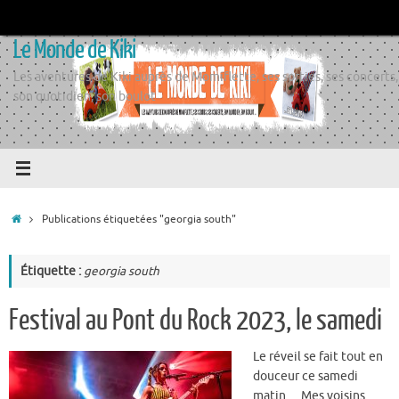
Passer
au
Le Monde de Kiki
contenu
Les aventures de Kiki auprès de Momiflette, ses sorties, ses concerts,
son quotidien, son boulot
Accueil
Publications étiquetées "georgia south"
Étiquette :
georgia south
Festival au Pont du Rock 2023, le samedi
Le réveil se fait tout en
douceur ce samedi
matin… Mes voisins