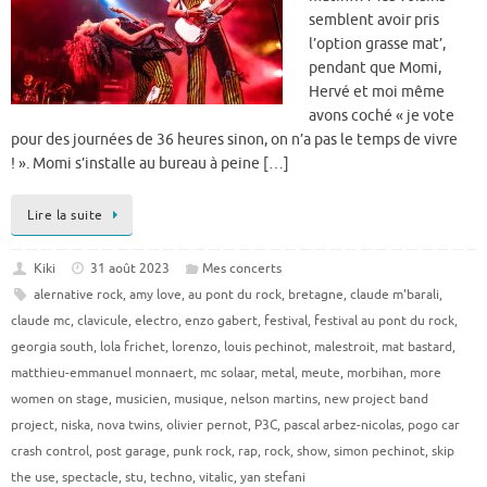
semblent avoir pris
l’option grasse mat’,
pendant que Momi,
Hervé et moi même
avons coché « je vote
pour des journées de 36 heures sinon, on n’a pas le temps de vivre
! ». Momi s’installe au bureau à peine […]
Lire la suite
Kiki
31 août 2023
Mes concerts
alernative rock
,
amy love
,
au pont du rock
,
bretagne
,
claude m'barali
,
claude mc
,
clavicule
,
electro
,
enzo gabert
,
festival
,
festival au pont du rock
,
georgia south
,
lola frichet
,
lorenzo
,
louis pechinot
,
malestroit
,
mat bastard
,
matthieu-emmanuel monnaert
,
mc solaar
,
metal
,
meute
,
morbihan
,
more
women on stage
,
musicien
,
musique
,
nelson martins
,
new project band
project
,
niska
,
nova twins
,
olivier pernot
,
P3C
,
pascal arbez-nicolas
,
pogo car
crash control
,
post garage
,
punk rock
,
rap
,
rock
,
show
,
simon pechinot
,
skip
the use
,
spectacle
,
stu
,
techno
,
vitalic
,
yan stefani