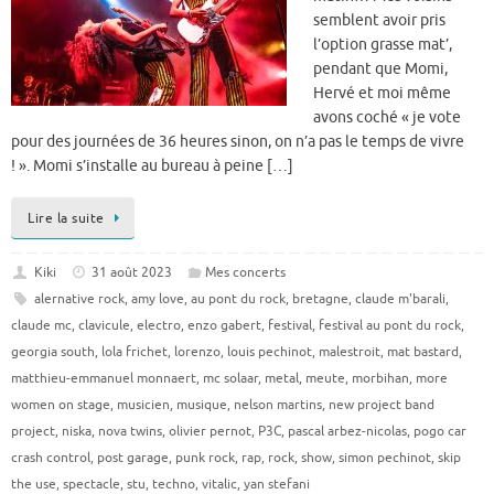
semblent avoir pris
l’option grasse mat’,
pendant que Momi,
Hervé et moi même
avons coché « je vote
pour des journées de 36 heures sinon, on n’a pas le temps de vivre
! ». Momi s’installe au bureau à peine […]
Lire la suite
Kiki
31 août 2023
Mes concerts
alernative rock
,
amy love
,
au pont du rock
,
bretagne
,
claude m'barali
,
claude mc
,
clavicule
,
electro
,
enzo gabert
,
festival
,
festival au pont du rock
,
georgia south
,
lola frichet
,
lorenzo
,
louis pechinot
,
malestroit
,
mat bastard
,
matthieu-emmanuel monnaert
,
mc solaar
,
metal
,
meute
,
morbihan
,
more
women on stage
,
musicien
,
musique
,
nelson martins
,
new project band
project
,
niska
,
nova twins
,
olivier pernot
,
P3C
,
pascal arbez-nicolas
,
pogo car
crash control
,
post garage
,
punk rock
,
rap
,
rock
,
show
,
simon pechinot
,
skip
the use
,
spectacle
,
stu
,
techno
,
vitalic
,
yan stefani