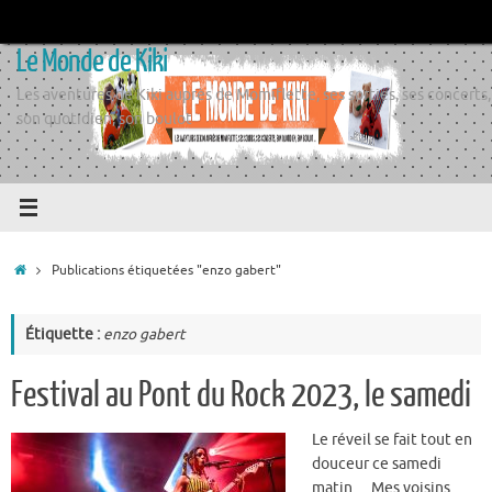
Passer
au
Le Monde de Kiki
contenu
Les aventures de Kiki auprès de Momiflette, ses sorties, ses concerts,
son quotidien, son boulot
Accueil
Publications étiquetées "enzo gabert"
Étiquette :
enzo gabert
Festival au Pont du Rock 2023, le samedi
Le réveil se fait tout en
douceur ce samedi
matin… Mes voisins