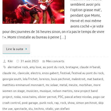
semblent avoir pris
l’option grasse mat’,
pendant que Momi,
Hervé et moi même
avons coché « je vote
pour des journées de 36 heures sinon, on n’a pas le temps de vivre
! ». Momi s’installe au bureau à peine […]
Lire la suite
Kiki
31 août 2023
Mes concerts
alernative rock
,
amy love
,
au pont du rock
,
bretagne
,
claude m'barali
,
claude mc
,
clavicule
,
electro
,
enzo gabert
,
festival
,
festival au pont du rock
,
georgia south
,
lola frichet
,
lorenzo
,
louis pechinot
,
malestroit
,
mat bastard
,
matthieu-emmanuel monnaert
,
mc solaar
,
metal
,
meute
,
morbihan
,
more
women on stage
,
musicien
,
musique
,
nelson martins
,
new project band
project
,
niska
,
nova twins
,
olivier pernot
,
P3C
,
pascal arbez-nicolas
,
pogo car
crash control
,
post garage
,
punk rock
,
rap
,
rock
,
show
,
simon pechinot
,
skip
the use
,
spectacle
,
stu
,
techno
,
vitalic
,
yan stefani