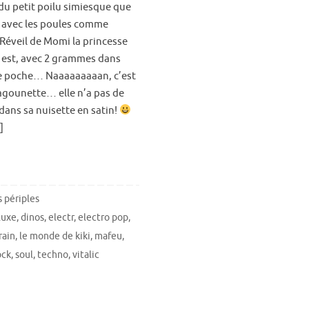
 du petit poilu simiesque que
s, avec les poules comme
 Réveil de Momi la princesse
e est, avec 2 grammes dans
 poche… Naaaaaaaaan, c’est
agounette… elle n’a pas de
dans sa nuisette en satin!
]
 périples
luxe
,
dinos
,
electr
,
electro pop
,
rain
,
le monde de kiki
,
mafeu
,
ock
,
soul
,
techno
,
vitalic