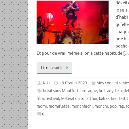
Réveil
je sui
d’hab!
qu’ell
chaque
une bl
poche 
Et pour de vrai, même si on a cette habitude […
Lire la suite
Kiki
19 février 2023
Mes concerts
,
Mes
bréal sous Montfort
,
bretagne
,
brittany
,
bzh
,
de
fdra
,
festival
,
festival du roi arthur
,
kalika
,
kiki
,
last t
momi
,
momiflette
,
monchhichi
,
monchi
,
pop
,
rap
,
r
0