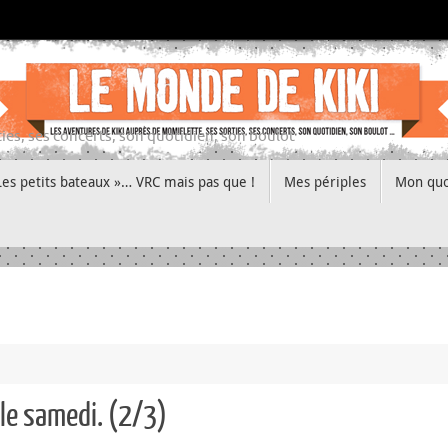
ies, ses concerts, son quotidien, son boulot
Les petits bateaux »… VRC mais pas que !
Mes périples
Mon quo
 le samedi. (2/3)