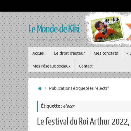
Passer
au
contenu
Le Monde de Kiki
Les aventures de Kiki auprès de Momiflette, ses sort
Passer
Accueil
Le droit d’auteur
Mes concerts
« 
au
contenu
Mes réseaux sociaux
Contact
Accueil
Publications étiquetées "electr"
Étiquette :
electr
Le festival du Roi Arthur 2022,