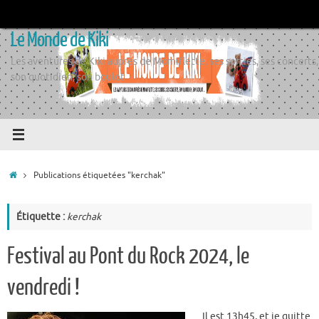
Passer
au
Le Monde de Kiki
contenu
Les aventures de Kiki auprès de Momiflette, ses sorties, ses concerts,
son quotidien, son boulot
Accueil
Publications étiquetées "kerchak"
Étiquette :
kerchak
Festival au Pont du Rock 2024, le
vendredi !
Il est 13h45, et je quitte