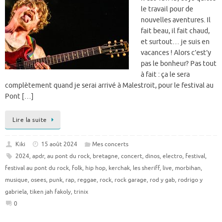
le travail pour de
nouvelles aventures. Il
fait beau, il fait chaud,
et surtout… je suis en
vacances ! Alors c’est’y
pas le bonheur? Pas tout
à fait : ça le sera
complètement quand je serai arrivé à Malestroit, pour le festival au
Pont […]
Lire la suite
Kiki
15 août 2024
Mes concerts
2024
,
apdr
,
au pont du rock
,
bretagne
,
concert
,
dinos
,
electro
,
festival
,
festival au pont du rock
,
folk
,
hip hop
,
kerchak
,
les sheriff
,
live
,
morbihan
,
musique
,
osees
,
punk
,
rap
,
reggae
,
rock
,
rock garage
,
rod y gab
,
rodrigo y
gabriela
,
tiken jah fakoly
,
trinix
0