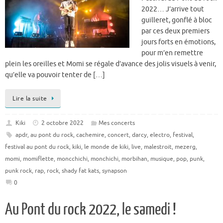
2022… J’arrive tout
guilleret, gonflé à bloc
par ces deux premiers
jours forts en émotions,
pour m’en remettre
plein les oreilles et Momi se régale d’avance des jolis visuels à venir,
qu’elle va pouvoir tenter de […]
Lire la suite
Kiki
2 octobre 2022
Mes concerts
apdr
,
au pont du rock
,
cachemire
,
concert
,
darcy
,
electro
,
festival
,
festival au pont du rock
,
kiki
,
le monde de kiki
,
live
,
malestroit
,
mezerg
,
momi
,
momiflette
,
moncchichi
,
monchichi
,
morbihan
,
musique
,
pop
,
punk
,
punk rock
,
rap
,
rock
,
shady fat kats
,
synapson
0
Au Pont du rock 2022, le samedi !