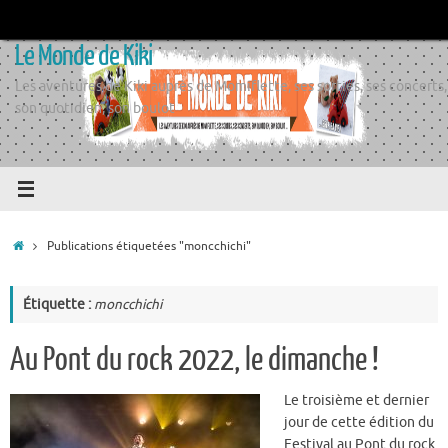
Passer
au
Le Monde de Kiki
contenu
Les aventures de Kiki auprès de Momiflette, ses sorties, ses concerts,
son quotidien, son boulot
Accueil
Publications étiquetées "moncchichi"
Étiquette :
moncchichi
Au Pont du rock 2022, le dimanche !
Le troisième et dernier
jour de cette édition du
Festival au Pont du rock