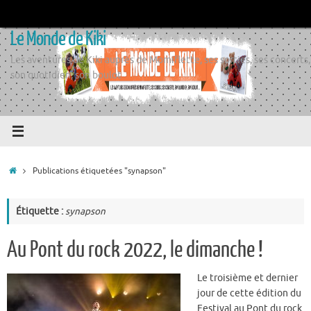
Passer
au
Le Monde de Kiki
contenu
Les aventures de Kiki auprès de Momiflette, ses sorties, ses concerts,
son quotidien, son boulot
Accueil
Publications étiquetées "synapson"
Étiquette :
synapson
Au Pont du rock 2022, le dimanche !
Le troisième et dernier
jour de cette édition du
Festival au Pont du rock