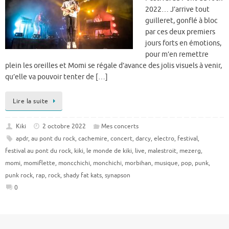
2022… J’arrive tout
guilleret, gonflé à bloc
par ces deux premiers
jours forts en émotions,
pour m’en remettre
plein les oreilles et Momi se régale d’avance des jolis visuels à venir,
qu’elle va pouvoir tenter de […]
Lire la suite
Kiki
2 octobre 2022
Mes concerts
apdr
,
au pont du rock
,
cachemire
,
concert
,
darcy
,
electro
,
festival
,
festival au pont du rock
,
kiki
,
le monde de kiki
,
live
,
malestroit
,
mezerg
,
momi
,
momiflette
,
moncchichi
,
monchichi
,
morbihan
,
musique
,
pop
,
punk
,
punk rock
,
rap
,
rock
,
shady fat kats
,
synapson
0