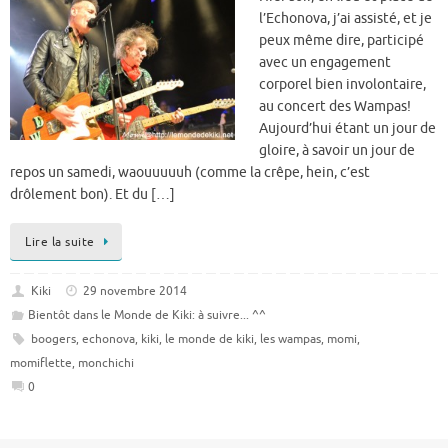
l’Echonova, j’ai assisté, et je
peux même dire, participé
avec un engagement
corporel bien involontaire,
au concert des Wampas!
Aujourd’hui étant un jour de
gloire, à savoir un jour de
repos un samedi, waouuuuuh (comme la crêpe, hein, c’est
drôlement bon). Et du […]
Lire la suite
Kiki
29 novembre 2014
Bientôt dans le Monde de Kiki: à suivre... ^^
boogers
,
echonova
,
kiki
,
le monde de kiki
,
les wampas
,
momi
,
momiflette
,
monchichi
0