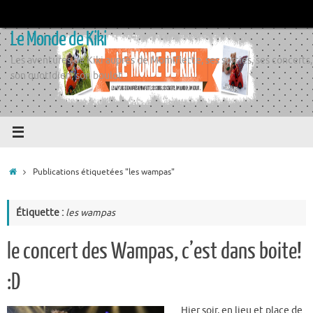
Passer
au
Le Monde de Kiki
contenu
Les aventures de Kiki auprès de Momiflette, ses sorties, ses concerts,
son quotidien, son boulot
Accueil
Publications étiquetées "les wampas"
Étiquette :
les wampas
le concert des Wampas, c’est dans boite!
:D
Hier soir, en lieu et place de