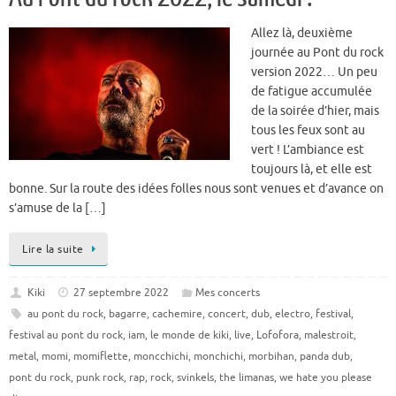
Allez là, deuxième
journée au Pont du rock
version 2022… Un peu
de fatigue accumulée
de la soirée d’hier, mais
tous les feux sont au
vert ! L’ambiance est
toujours là, et elle est
bonne. Sur la route des idées folles nous sont venues et d’avance on
s’amuse de la […]
Lire la suite
Kiki
27 septembre 2022
Mes concerts
au pont du rock
,
bagarre
,
cachemire
,
concert
,
dub
,
electro
,
festival
,
festival au pont du rock
,
iam
,
le monde de kiki
,
live
,
Lofofora
,
malestroit
,
metal
,
momi
,
momiflette
,
moncchichi
,
monchichi
,
morbihan
,
panda dub
,
pont du rock
,
punk rock
,
rap
,
rock
,
svinkels
,
the limanas
,
we hate you please