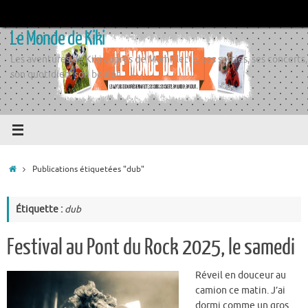
Passer
au
Le Monde de Kiki
contenu
Les aventures de Kiki auprès de Momiflette, ses sorties, ses concerts,
son quotidien, son boulot
Accueil
Publications étiquetées "dub"
Étiquette :
dub
Festival au Pont du Rock 2025, le samedi
Réveil en douceur au
camion ce matin. J’ai
dormi comme un gros