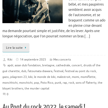
bébé, et mes paupières
semblent avoir acquis
de l’autonomie, et se
braquent comme un ado
en pleine crise devant
ma demande pourtant simple et justifiée, de les lever. Après une
longue négociation, que l’on pourrait nommer un bras […]
Lire la suite
Kiki
14 septembre 2025
Mes concerts
apdr
,
asian dub fondation
,
bretagne
,
cathedrale
,
concert
,
druids of the
gué charette
,
dub
,
fatoumata diawara
,
festival
,
festival au pont du rock
,
gazo
,
jolagreen 23
,
kiki
,
le monde de kiki
,
malestroit
,
momi
,
momiflette
,
monchhichi
,
monchichi
,
pop
,
Poto Rico
,
punk
,
rap
,
rock
,
sons of flaherty
,
the
bloyet brothers
,
the murder capital
0
Au Pont du rock 2022, le samedi !