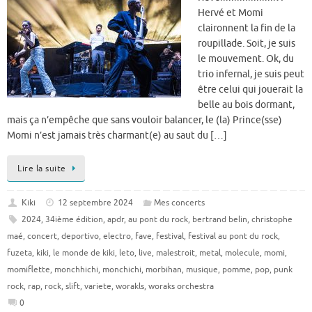
Hervé et Momi
claironnent la fin de la
roupillade. Soit, je suis
le mouvement. Ok, du
trio infernal, je suis peut
être celui qui jouerait la
belle au bois dormant,
mais ça n’empêche que sans vouloir balancer, le (la) Prince(sse)
Momi n’est jamais très charmant(e) au saut du […]
Lire la suite
Kiki
12 septembre 2024
Mes concerts
2024
,
34ième édition
,
apdr
,
au pont du rock
,
bertrand belin
,
christophe
maé
,
concert
,
deportivo
,
electro
,
fave
,
festival
,
festival au pont du rock
,
fuzeta
,
kiki
,
le monde de kiki
,
leto
,
live
,
malestroit
,
metal
,
molecule
,
momi
,
momiflette
,
monchhichi
,
monchichi
,
morbihan
,
musique
,
pomme
,
pop
,
punk
rock
,
rap
,
rock
,
slift
,
variete
,
worakls
,
woraks orchestra
0