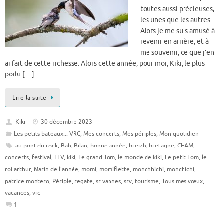
toutes aussi précieuses,
les unes que les autres.
Alors je me suis amusé à
revenir en arrière, et à
me souvenir, ce que j’en
ai fait de cette richesse. Alors cette année, pour moi, Kiki, le plus
poilu […]
Lire la suite
Kiki
30 décembre 2023
Les petits bateaux... VRC
,
Mes concerts
,
Mes périples
,
Mon quotidien
au pont du rock
,
Bah
,
Bilan
,
bonne année
,
breizh
,
bretagne
,
CHAM
,
concerts
,
festival
,
FFV
,
kiki
,
Le grand Tom
,
le monde de kiki
,
Le petit Tom
,
le
roi arthur
,
Marin de l'année
,
momi
,
momiflette
,
monchhichi
,
monchichi
,
patrice montero
,
Périple
,
regate
,
sr vannes
,
srv
,
tourisme
,
Tous mes vœux
,
vacances
,
vrc
1