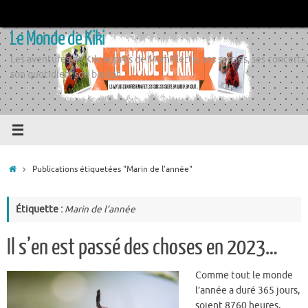
Passer
au
Le Monde de Kiki
contenu
Les aventures de Kiki auprès de Momiflette, ses sorties, ses concerts,
son quotidien, son boulot
Accueil
Publications étiquetées "Marin de l’année"
Étiquette :
Marin de l’année
Il s’en est passé des choses en 2023…
Comme tout le monde
l’année a duré 365 jours,
soient 8760 heures,