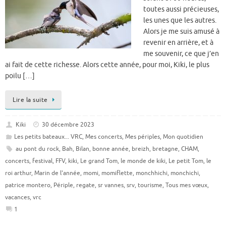
toutes aussi précieuses,
les unes que les autres.
Alors je me suis amusé à
revenir en arrière, et à
me souvenir, ce que j’en
ai fait de cette richesse. Alors cette année, pour moi, Kiki, le plus
poilu […]
Lire la suite
Kiki
30 décembre 2023
Les petits bateaux... VRC
,
Mes concerts
,
Mes périples
,
Mon quotidien
au pont du rock
,
Bah
,
Bilan
,
bonne année
,
breizh
,
bretagne
,
CHAM
,
concerts
,
festival
,
FFV
,
kiki
,
Le grand Tom
,
le monde de kiki
,
Le petit Tom
,
le
roi arthur
,
Marin de l'année
,
momi
,
momiflette
,
monchhichi
,
monchichi
,
patrice montero
,
Périple
,
regate
,
sr vannes
,
srv
,
tourisme
,
Tous mes vœux
,
vacances
,
vrc
1