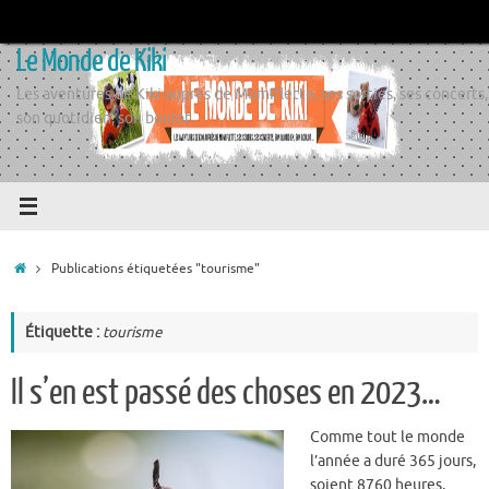
Passer
au
Le Monde de Kiki
contenu
Les aventures de Kiki auprès de Momiflette, ses sorties, ses concerts,
son quotidien, son boulot
Accueil
Publications étiquetées "tourisme"
Étiquette :
tourisme
Il s’en est passé des choses en 2023…
Comme tout le monde
l’année a duré 365 jours,
soient 8760 heures,