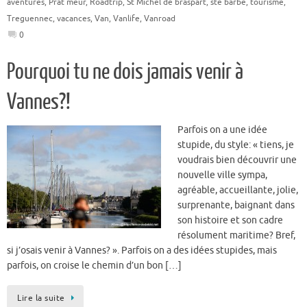
aventures
,
Prat meur
,
Roadtrip
,
St Michel de braspart
,
ste barbe
,
tourisme
,
Treguennec
,
vacances
,
Van
,
Vanlife
,
Vanroad
0
Pourquoi tu ne dois jamais venir à
Vannes?!
Parfois on a une idée
stupide, du style: « tiens, je
voudrais bien découvrir une
nouvelle ville sympa,
agréable, accueillante, jolie,
surprenante, baignant dans
son histoire et son cadre
résolument maritime? Bref,
si j’osais venir à Vannes? ». Parfois on a des idées stupides, mais
parfois, on croise le chemin d’un bon […]
Lire la suite