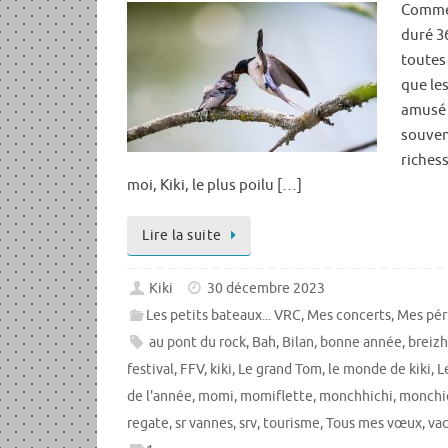
Comme 
duré 3
toutes 
que les
amusé à
souveni
riches
moi, Kiki, le plus poilu […]
Lire la suite
Kiki
30 décembre 2023
Les petits bateaux... VRC
,
Mes concerts
,
Mes pér
au pont du rock
,
Bah
,
Bilan
,
bonne année
,
breiz
festival
,
FFV
,
kiki
,
Le grand Tom
,
le monde de kiki
,
L
de l'année
,
momi
,
momiflette
,
monchhichi
,
monchi
regate
,
sr vannes
,
srv
,
tourisme
,
Tous mes vœux
,
va