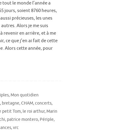
tout le monde l’année a
65 jours, soient 8760 heures,
aussi précieuses, les unes
 autres. Alors je me suis
 revenir en arrière, et à me
r, ce que j’en ai fait de cette
se. Alors cette année, pour
iples
,
Mon quotidien
h
,
bretagne
,
CHAM
,
concerts
,
e petit Tom
,
le roi arthur
,
Marin
chi
,
patrice montero
,
Périple
,
cances
,
vrc