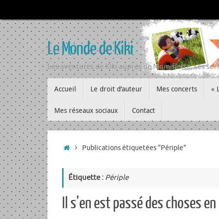
Passer
au
contenu
Le Monde de Kiki
Les aventures de Kiki auprès de Momiflette, ses sort
Passer
Accueil
Le droit d’auteur
Mes concerts
« 
au
contenu
Mes réseaux sociaux
Contact
Accueil
Publications étiquetées "Périple"
Étiquette :
Périple
Il s’en est passé des choses e