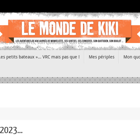
ies, ses concerts, son quotidien, son boulot
Les petits bateaux »… VRC mais pas que !
Mes périples
Mon quo
n 2023…