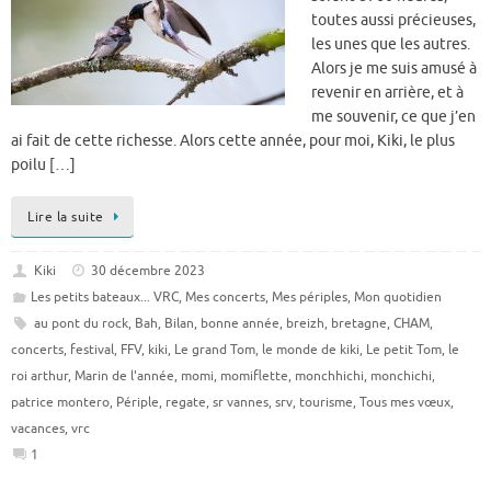
toutes aussi précieuses,
les unes que les autres.
Alors je me suis amusé à
revenir en arrière, et à
me souvenir, ce que j’en
ai fait de cette richesse. Alors cette année, pour moi, Kiki, le plus
poilu […]
Lire la suite
Kiki
30 décembre 2023
Les petits bateaux... VRC
,
Mes concerts
,
Mes périples
,
Mon quotidien
au pont du rock
,
Bah
,
Bilan
,
bonne année
,
breizh
,
bretagne
,
CHAM
,
concerts
,
festival
,
FFV
,
kiki
,
Le grand Tom
,
le monde de kiki
,
Le petit Tom
,
le
roi arthur
,
Marin de l'année
,
momi
,
momiflette
,
monchhichi
,
monchichi
,
patrice montero
,
Périple
,
regate
,
sr vannes
,
srv
,
tourisme
,
Tous mes vœux
,
vacances
,
vrc
1