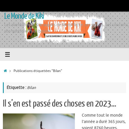
Passer
au
Le Monde de Kiki
contenu
Les aventures de Kiki auprès de Momiflette, ses sorties, ses concerts,
son quotidien, son boulot
Accueil
Publications étiquetées "Bilan"
Étiquette :
Bilan
Il s’en est passé des choses en 2023…
Comme tout le monde
l’année a duré 365 jours,
soient 8760 heures,