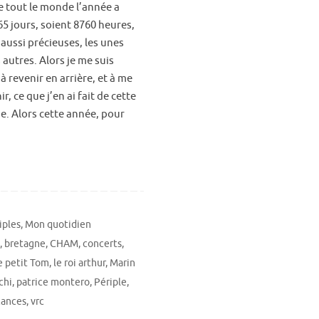
tout le monde l’année a
65 jours, soient 8760 heures,
aussi précieuses, les unes
 autres. Alors je me suis
 revenir en arrière, et à me
r, ce que j’en ai fait de cette
se. Alors cette année, pour
iples
,
Mon quotidien
h
,
bretagne
,
CHAM
,
concerts
,
e petit Tom
,
le roi arthur
,
Marin
chi
,
patrice montero
,
Périple
,
cances
,
vrc