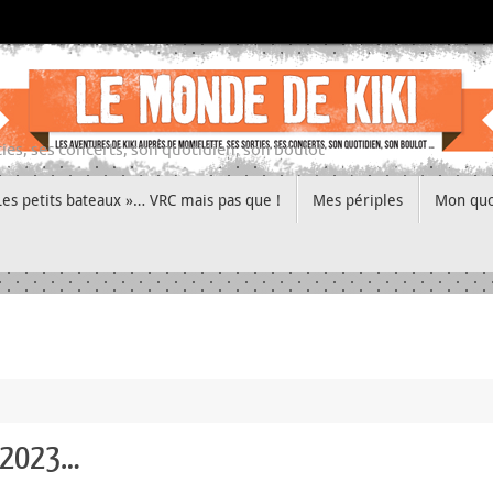
ies, ses concerts, son quotidien, son boulot
Les petits bateaux »… VRC mais pas que !
Mes périples
Mon quo
n 2023…