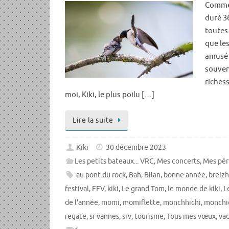
Comme 
duré 3
toutes 
que les
amusé à
souveni
riches
moi, Kiki, le plus poilu […]
Lire la suite
Kiki
30 décembre 2023
Les petits bateaux... VRC
,
Mes concerts
,
Mes pér
au pont du rock
,
Bah
,
Bilan
,
bonne année
,
breiz
festival
,
FFV
,
kiki
,
Le grand Tom
,
le monde de kiki
,
L
de l'année
,
momi
,
momiflette
,
monchhichi
,
monchi
regate
,
sr vannes
,
srv
,
tourisme
,
Tous mes vœux
,
va