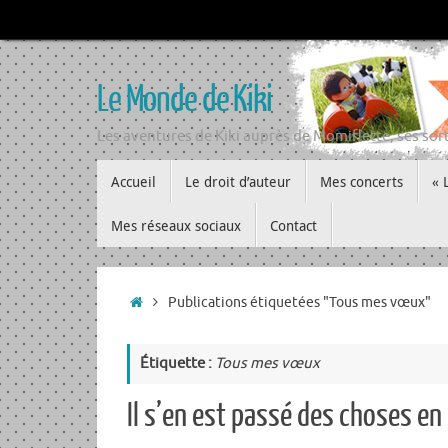
Passer
au
contenu
Le Monde de Kiki
Les aventures de Kiki auprès de Momiflette, ses sort
Passer
Accueil
Le droit d’auteur
Mes concerts
« 
au
contenu
Mes réseaux sociaux
Contact
Accueil
Publications étiquetées "Tous mes vœux"
Étiquette :
Tous mes vœux
Il s’en est passé des choses e