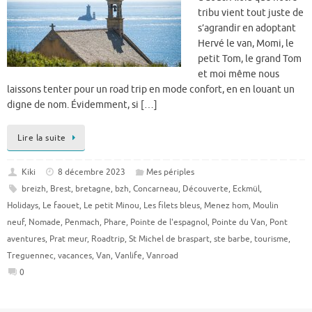
tribu vient tout juste de
s’agrandir en adoptant
Hervé le van, Momi, le
petit Tom, le grand Tom
et moi même nous
laissons tenter pour un road trip en mode confort, en en louant un
digne de nom. Évidemment, si […]
Lire la suite
Kiki
8 décembre 2023
Mes périples
breizh
,
Brest
,
bretagne
,
bzh
,
Concarneau
,
Découverte
,
Eckmül
,
Holidays
,
Le faouet
,
Le petit Minou
,
Les filets bleus
,
Menez hom
,
Moulin
neuf
,
Nomade
,
Penmach
,
Phare
,
Pointe de l'espagnol
,
Pointe du Van
,
Pont
aventures
,
Prat meur
,
Roadtrip
,
St Michel de braspart
,
ste barbe
,
tourisme
,
Treguennec
,
vacances
,
Van
,
Vanlife
,
Vanroad
0