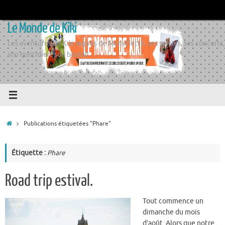
Passer
au
Le Monde de Kiki
contenu
Les aventures de Kiki auprès de Momiflette, ses sorties, ses concerts,
son quotidien, son boulot
Accueil
Publications étiquetées "Phare"
Étiquette :
Phare
Road trip estival.
Tout commence un
dimanche du mois
d’août. Alors que notre