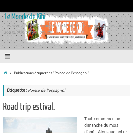
Passer
au
Le Monde de Kiki
contenu
Les aventures de Kiki auprès de Momiflette, ses sorties, ses concerts,
son quotidien, son boulot
Accueil
Publications étiquetées "Pointe de l’espagnol"
Étiquette :
Pointe de l’espagnol
Road trip estival.
Tout commence un
dimanche du mois
d’août. Alors que notre