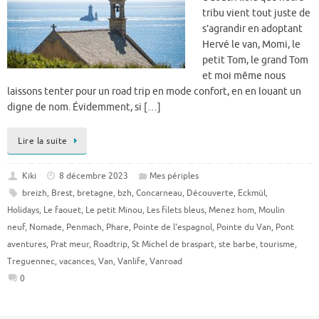
tribu vient tout juste de
s’agrandir en adoptant
Hervé le van, Momi, le
petit Tom, le grand Tom
et moi même nous
laissons tenter pour un road trip en mode confort, en en louant un
digne de nom. Évidemment, si […]
Lire la suite
Kiki
8 décembre 2023
Mes périples
breizh
,
Brest
,
bretagne
,
bzh
,
Concarneau
,
Découverte
,
Eckmül
,
Holidays
,
Le faouet
,
Le petit Minou
,
Les filets bleus
,
Menez hom
,
Moulin
neuf
,
Nomade
,
Penmach
,
Phare
,
Pointe de l'espagnol
,
Pointe du Van
,
Pont
aventures
,
Prat meur
,
Roadtrip
,
St Michel de braspart
,
ste barbe
,
tourisme
,
Treguennec
,
vacances
,
Van
,
Vanlife
,
Vanroad
0