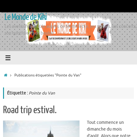
Passer
au
Le Monde de Kiki
contenu
Les aventures de Kiki auprès de Momiflette, ses sorties, ses concerts,
son quotidien, son boulot
Accueil
Publications étiquetées "Pointe du Van"
Étiquette :
Pointe du Van
Road trip estival.
Tout commence un
dimanche du mois
d’août. Alors que notre