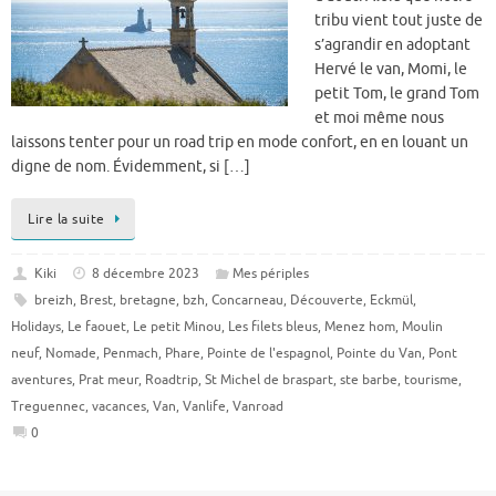
tribu vient tout juste de
s’agrandir en adoptant
Hervé le van, Momi, le
petit Tom, le grand Tom
et moi même nous
laissons tenter pour un road trip en mode confort, en en louant un
digne de nom. Évidemment, si […]
Lire la suite
Kiki
8 décembre 2023
Mes périples
breizh
,
Brest
,
bretagne
,
bzh
,
Concarneau
,
Découverte
,
Eckmül
,
Holidays
,
Le faouet
,
Le petit Minou
,
Les filets bleus
,
Menez hom
,
Moulin
neuf
,
Nomade
,
Penmach
,
Phare
,
Pointe de l'espagnol
,
Pointe du Van
,
Pont
aventures
,
Prat meur
,
Roadtrip
,
St Michel de braspart
,
ste barbe
,
tourisme
,
Treguennec
,
vacances
,
Van
,
Vanlife
,
Vanroad
0