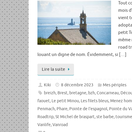
Tout 
mois d
vient t
adopta
petit 
même n
road t
louant un digne de nom. Évidemment, si […]
Lire la suite
Kiki
8 décembre 2023
Mes périples
breizh
,
Brest
,
bretagne
,
bzh
,
Concarneau
,
Décou
faouet
,
Le petit Minou
,
Les filets bleus
,
Menez hom
Penmach
,
Phare
,
Pointe de l'espagnol
,
Pointe du V
Roadtrip
,
St Michel de braspart
,
ste barbe
,
tourism
Vanlife
,
Vanroad