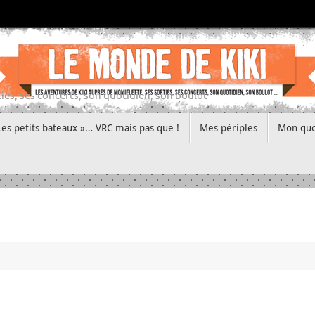
ies, ses concerts, son quotidien, son boulot
Les petits bateaux »… VRC mais pas que !
Mes périples
Mon quo