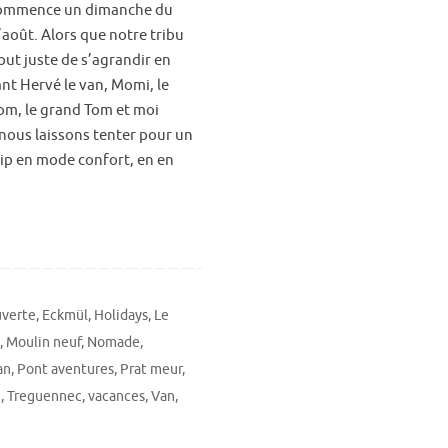
commence un dimanche du
’août. Alors que notre tribu
out juste de s’agrandir en
nt Hervé le van, Momi, le
Tom, le grand Tom et moi
ous laissons tenter pour un
rip en mode confort, en en
verte
,
Eckmül
,
Holidays
,
Le
,
Moulin neuf
,
Nomade
,
an
,
Pont aventures
,
Prat meur
,
e
,
Treguennec
,
vacances
,
Van
,