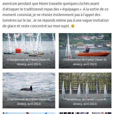
aventure pendant que Momi travaille quelques clichés avant
d’attaquer le traditionnel repas des « équipages ». A la sortie de ce
moment convivial, je ne résiste évidemment pas à l’appel des
lumières sur le lac. Je ne réponds même pas à une vague invitation
de glace et reste concentré sur mon sujet.
(Championnat de France Classe M,
(Championnat de France Classe M,
Annecy, avril 2022)
Annecy, avril 2022)
(Championnat de France Classe M,
(Championnat de France Classe M,
Annecy, avril 2022)
Annecy, avril 2022)