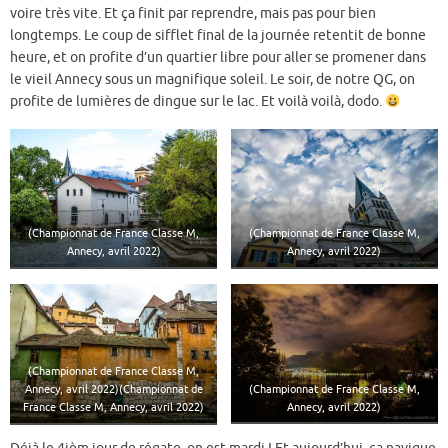
voire très vite. Et ça finit par reprendre, mais pas pour bien
longtemps. Le coup de sifflet final de la journée retentit de bonne
heure, et on profite d’un quartier libre pour aller se promener dans
le vieil Annecy sous un magnifique soleil. Le soir, de notre QG, on
profite de lumières de dingue sur le lac. Et voilà voilà, dodo.
(Championnat de France Classe M,
(Championnat de France Classe M,
Annecy, avril 2022)
Annecy, avril 2022)
(Championnat de France Classe M,
(Championnat de France Classe M,
Annecy, avril 2022)(Championnat de
Annecy, avril 2022)
France Classe M, Annecy, avril 2022)