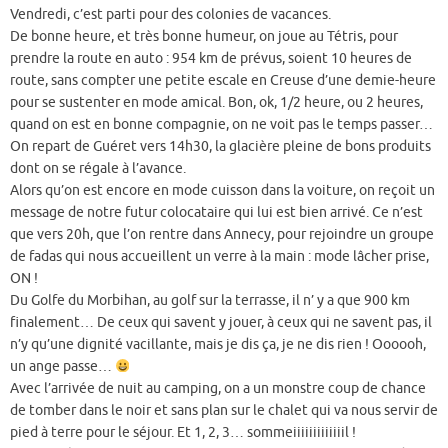
Vendredi, c’est parti pour des colonies de vacances.
De bonne heure, et très bonne humeur, on joue au Tétris, pour
prendre la route en auto : 954 km de prévus, soient 10 heures de
route, sans compter une petite escale en Creuse d’une demie-heure
pour se sustenter en mode amical. Bon, ok, 1/2 heure, ou 2 heures,
quand on est en bonne compagnie, on ne voit pas le temps passer…
On repart de Guéret vers 14h30, la glacière pleine de bons produits
dont on se régale à l’avance.
Alors qu’on est encore en mode cuisson dans la voiture, on reçoit un
message de notre futur colocataire qui lui est bien arrivé. Ce n’est
que vers 20h, que l’on rentre dans Annecy, pour rejoindre un groupe
de fadas qui nous accueillent un verre à la main : mode lâcher prise,
ON !
Du Golfe du Morbihan, au golf sur la terrasse, il n’ y a que 900 km
finalement… De ceux qui savent y jouer, à ceux qui ne savent pas, il
n’y qu’une dignité vacillante, mais je dis ça, je ne dis rien ! Oooooh,
un ange passe…
Avec l’arrivée de nuit au camping, on a un monstre coup de chance
de tomber dans le noir et sans plan sur le chalet qui va nous servir de
pied à terre pour le séjour. Et 1, 2, 3… sommeiiiiiiiiiiiiil !