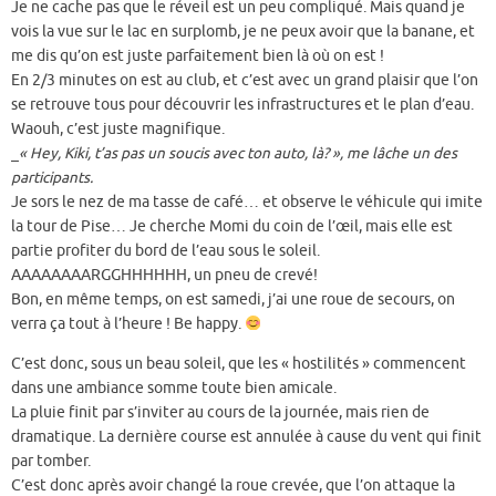
Je ne cache pas que le réveil est un peu compliqué. Mais quand je
vois la vue sur le lac en surplomb, je ne peux avoir que la banane, et
me dis qu’on est juste parfaitement bien là où on est !
En 2/3 minutes on est au club, et c’est avec un grand plaisir que l’on
se retrouve tous pour découvrir les infrastructures et le plan d’eau.
Waouh, c’est juste magnifique.
_
« Hey, Kiki, t’as pas un soucis avec ton auto, là? », me lâche un des
participants.
Je sors le nez de ma tasse de café… et observe le véhicule qui imite
la tour de Pise… Je cherche Momi du coin de l’œil, mais elle est
partie profiter du bord de l’eau sous le soleil.
AAAAAAAARGGHHHHHH, un pneu de crevé!
Bon, en même temps, on est samedi, j’ai une roue de secours, on
verra ça tout à l’heure ! Be happy.
C’est donc, sous un beau soleil, que les « hostilités » commencent
dans une ambiance somme toute bien amicale.
La pluie finit par s’inviter au cours de la journée, mais rien de
dramatique. La dernière course est annulée à cause du vent qui finit
par tomber.
C’est donc après avoir changé la roue crevée, que l’on attaque la