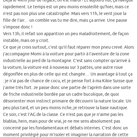
Déjà le 4ièm jour de régate, on est mardi ! Et aujourd’hui, ça navigue
rapidement. Le temps est un peu moins ensoleillé qu’hier, mais ce
n’est pas non plus une catastrophe. Mais vers 11h, le vent joue la
fille de l’air… un comble vas tu me dire, mais ça arrive. Une pause
s’impose donc !
Vers 13h, il refait son apparition un peu maladroitement, de façon
instable, mais on y croit.
Ce que je crois surtout, c’est qu’il faut réparer mon pneu crevé. Alors
j’accompagne Momi à la voiture pour partir à l’aventure de la zone
industrielle au pied de la montagne. C’est sans compter qu’arrivé à
la voiture, la voiture est à nouveau sur 3 pattes, une autre roue
dégonflée en plus de celle qui est changée… Un avantage à tout ça
: je n’ai pas de chance de cocu, et je pense fort à ma Kikie Suisse que
j’aime très fort. Je passe donc une partie de l’aprèm dans une sorte
de friche industrielle bordée par un cadre bucolique, de quoi
désorienter mon instinct primaire de découvrir la nature locale. Un
peu plus tard, et un peu moins riche, je retrouve la base nautique.
Ce soir, c’est l’AG de la classe. Ce n’est pas que je n’aime pas les
blablas, hein, mais pour de vrai, je ne me sens absolument pas
concerné par les fondamentaux et débats internes. C’est donc un
moment privilégié pour m’isoler et imaginer la narration de cette