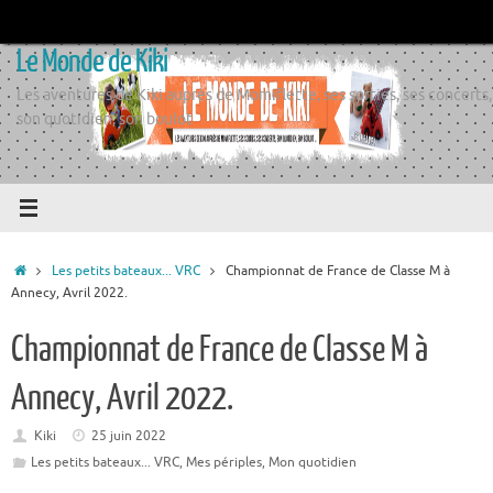
Passer
au
Le Monde de Kiki
contenu
Les aventures de Kiki auprès de Momiflette, ses sorties, ses concerts,
son quotidien, son boulot
Accueil
Les petits bateaux... VRC
Championnat de France de Classe M à
Annecy, Avril 2022.
Championnat de France de Classe M à
Annecy, Avril 2022.
Kiki
25 juin 2022
Les petits bateaux... VRC
,
Mes périples
,
Mon quotidien