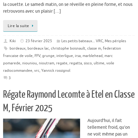
la couette. Le samedi matin, on se réveille en pleine forme, et nous
retrouvons avec un plaisir […]
Lire la suite
Kiki
23 février 2025
Les petits bateaux... VRC
,
Mes périples
bordeaux
,
bordeaux lac
,
christophe boisnault
,
classe m
,
federation
francaise de voile
,
FFV
,
grunge
,
interligue
,
irsa
,
marblehead
,
marc
pomarede
,
niouniou
,
nioutram
,
regate
,
regatta
,
sisco
,
ultime
,
voile
radiocommandee
,
vrc
,
Yannick rossignol
3
Régate Raymond Lecomte à Etel en Classe
M, Février 2025
Aujourd’hui, il fait
tellement froid, qu’on
ne voit même pas un