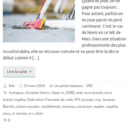
Quand on joue, on ne
gagne pas toujours…
Pour autant, parfois on
ne joue pas et on perd
carrément. C’est le cas
de Momi en ce WE de
Mars. Dans une situation
professionnelle des plus
inconfortables, elle se retrouve coincée et ne peut être là dès le
début comme il […]
Lire la suite
Kiki
23 mars 2024
Les petits bateaux... VRC
bretagne
,
christian hivert
,
classe m
,
CNRE
,
etel
,
euro breizh
,
euro
breizh regatta
,
federation francaise de voile
,
FFV
,
grunge
,
irsa
,
Jacques
Blandin
,
johann poulain
,
marblehead
,
niouniou
,
nioutram
,
regate
,
regatta
,
sisco
,
sr vannes
,
srv
,
ultim
0