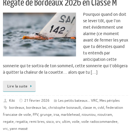
Régate de Bordeaux 2026 en Classe M
Pourquoi quand on doit
se lever tôt, que l’on
met évidemment une
alarme (ce moment
avant de fermer les yeux
que tu détestes quand
tu entends par
anticipation cette
sonnerie qui te sortira de ton sommeil, cette sonnerie qui t’obligera
à quitter la chaleur de la couette… alors que tu […]
Lire la suite
Kiki
21 février 2026
Les petits bateaux... VRC
,
Mes périples
bordeaux
,
bordeaux lac
,
christophe boisnault
,
classe m
,
cvbl
,
federation
francaise de voile
,
FFV
,
grunge
,
irsa
,
marblehead
,
niouniou
,
nioutram
,
regate
,
regatta
,
remi bres
,
sisco
,
srv
,
ultim
,
voile
,
voile radiocommandee
,
vrc
,
yann massé