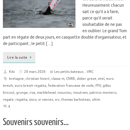
Heureusement chacun
sait ce qu’il a à faire,
parce qu’il serait
souhaitable de ne pas
en oublier. Le grand Tom
part en régate de deux jours, en casquette double d’organisateur, et
de participant ; le petit […]
Lire la suite
Kiki
20 mars 2026
Les petits bateaux... VRC
bretagne
,
christian hivert
,
classe m
,
CNRE
,
didier greze
,
etel
,
euro
breizh
,
euro breizh regatta
,
federation francaise de voile
,
FFV
,
gilles
bricout
,
grunge
,
irsa
,
marblehead
,
niouniou
,
nioutram
,
patricio montero
,
regate
,
regatta
,
sisco
,
sr vannes
,
srv
,
thomas barboteau
,
ultim
4
Souvenirs souvenirs…