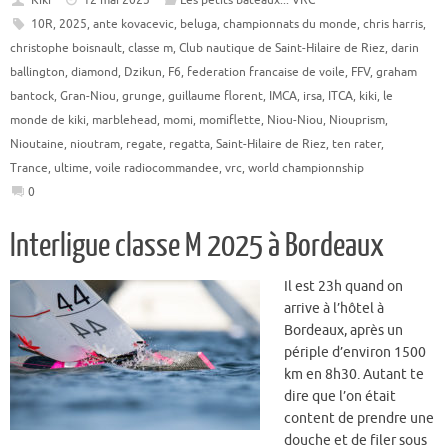
Kiki
12 mai 2025
Les petits bateaux... VRC
10R
,
2025
,
ante kovacevic
,
beluga
,
championnats du monde
,
chris harris
,
christophe boisnault
,
classe m
,
Club nautique de Saint-Hilaire de Riez
,
darin
ballington
,
diamond
,
Dzikun
,
F6
,
federation francaise de voile
,
FFV
,
graham
bantock
,
Gran-Niou
,
grunge
,
guillaume florent
,
IMCA
,
irsa
,
ITCA
,
kiki
,
le
monde de kiki
,
marblehead
,
momi
,
momiflette
,
Niou-Niou
,
Niouprism
,
Nioutaine
,
nioutram
,
regate
,
regatta
,
Saint-Hilaire de Riez
,
ten rater
,
Trance
,
ultime
,
voile radiocommandee
,
vrc
,
world championnship
0
Interligue classe M 2025 à Bordeaux
Il est 23h quand on
arrive à l’hôtel à
Bordeaux, après un
périple d’environ 1500
km en 8h30. Autant te
dire que l’on était
content de prendre une
douche et de filer sous