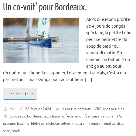
Un co-voit’ pour Bordeaux.
Alors que Momi profite
de 4 jours de congés
spéciaux, la petite tribu
peut se permettre du
coup de partir du
vendredi matin. En
chemin, on fait un stop
and go au pit, pour
récupérer un chouette carpooler, totalement français, c’est à dire
pas breton… mais sympa pour autant hein. […]
Lire la suite
Kiki
28 février 2024
Les petits bateaux... VRC
,
Mes périples
bordeaux
,
bordeaux lac
,
classe m
,
federation francaise de voile
,
FFV
,
grunge
,
irsa
,
marblehead
,
nicholas selves
,
nioutram
,
regate
,
regatta
,
sisco
,
snos
,
stick