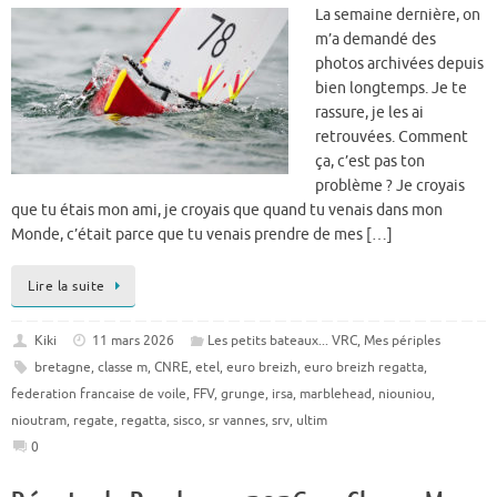
La semaine dernière, on
m’a demandé des
photos archivées depuis
bien longtemps. Je te
rassure, je les ai
retrouvées. Comment
ça, c’est pas ton
problème ? Je croyais
que tu étais mon ami, je croyais que quand tu venais dans mon
Monde, c’était parce que tu venais prendre de mes […]
Lire la suite
Kiki
11 mars 2026
Les petits bateaux... VRC
,
Mes périples
bretagne
,
classe m
,
CNRE
,
etel
,
euro breizh
,
euro breizh regatta
,
federation francaise de voile
,
FFV
,
grunge
,
irsa
,
marblehead
,
niouniou
,
nioutram
,
regate
,
regatta
,
sisco
,
sr vannes
,
srv
,
ultim
0