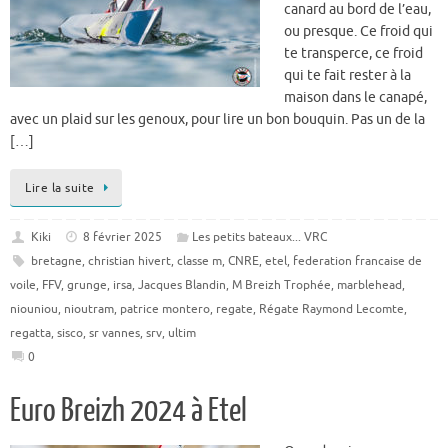
canard au bord de l’eau,
ou presque. Ce froid qui
te transperce, ce froid
qui te fait rester à la
maison dans le canapé,
avec un plaid sur les genoux, pour lire un bon bouquin. Pas un de la
[…]
Lire la suite
Kiki
8 février 2025
Les petits bateaux... VRC
bretagne
,
christian hivert
,
classe m
,
CNRE
,
etel
,
federation francaise de
voile
,
FFV
,
grunge
,
irsa
,
Jacques Blandin
,
M Breizh Trophée
,
marblehead
,
niouniou
,
nioutram
,
patrice montero
,
regate
,
Régate Raymond Lecomte
,
regatta
,
sisco
,
sr vannes
,
srv
,
ultim
0
Euro Breizh 2024 à Etel