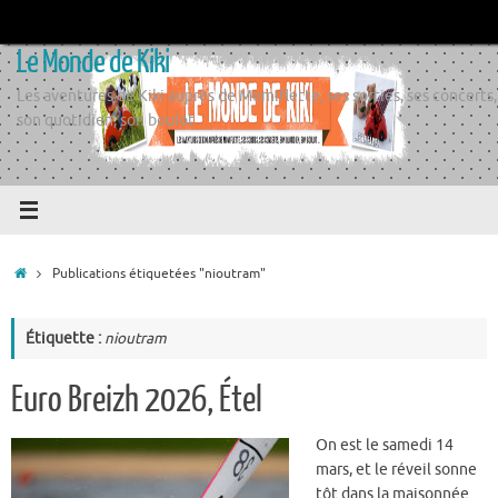
Passer
au
Le Monde de Kiki
contenu
Les aventures de Kiki auprès de Momiflette, ses sorties, ses concerts,
son quotidien, son boulot
Accueil
Publications étiquetées "nioutram"
Étiquette :
nioutram
Euro Breizh 2026, Étel
On est le samedi 14
mars, et le réveil sonne
tôt dans la maisonnée.