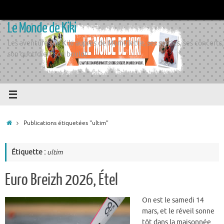
Passer
au
Le Monde de Kiki
contenu
Les aventures de Kiki auprès de Momiflette, ses sorties, ses concerts,
son quotidien, son boulot
Accueil
Publications étiquetées "ultim"
Étiquette :
ultim
Euro Breizh 2026, Étel
On est le samedi 14
mars, et le réveil sonne
tôt dans la maisonnée.