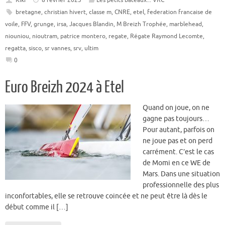
Kiki
8 février 2025
Les petits bateaux... VRC
bretagne
,
christian hivert
,
classe m
,
CNRE
,
etel
,
federation francaise de
voile
,
FFV
,
grunge
,
irsa
,
Jacques Blandin
,
M Breizh Trophée
,
marblehead
,
niouniou
,
nioutram
,
patrice montero
,
regate
,
Régate Raymond Lecomte
,
regatta
,
sisco
,
sr vannes
,
srv
,
ultim
0
Euro Breizh 2024 à Etel
Quand on joue, on ne
gagne pas toujours…
Pour autant, parfois on
ne joue pas et on perd
carrément. C’est le cas
de Momi en ce WE de
Mars. Dans une situation
professionnelle des plus
inconfortables, elle se retrouve coincée et ne peut être là dès le
début comme il […]