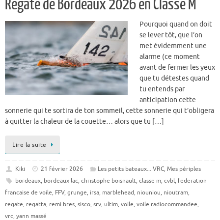
Régate de Bordeaux 2026 en Classe M
Pourquoi quand on doit
se lever tôt, que l’on
met évidemment une
alarme (ce moment
avant de fermer les yeux
que tu détestes quand
tu entends par
anticipation cette
sonnerie qui te sortira de ton sommeil, cette sonnerie qui t’obligera
à quitter la chaleur de la couette… alors que tu […]
Lire la suite
Kiki
21 février 2026
Les petits bateaux... VRC
,
Mes périples
bordeaux
,
bordeaux lac
,
christophe boisnault
,
classe m
,
cvbl
,
federation
francaise de voile
,
FFV
,
grunge
,
irsa
,
marblehead
,
niouniou
,
nioutram
,
regate
,
regatta
,
remi bres
,
sisco
,
srv
,
ultim
,
voile
,
voile radiocommandee
,
vrc
,
yann massé