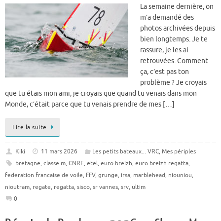
La semaine dernière, on
m’a demandé des
photos archivées depuis
bien longtemps. Je te
rassure, je les ai
retrouvées. Comment
ça, c’est pas ton
problème ? Je croyais
que tu étais mon ami, je croyais que quand tu venais dans mon
Monde, c’était parce que tu venais prendre de mes […]
Lire la suite
Kiki
11 mars 2026
Les petits bateaux... VRC
,
Mes périples
bretagne
,
classe m
,
CNRE
,
etel
,
euro breizh
,
euro breizh regatta
,
federation francaise de voile
,
FFV
,
grunge
,
irsa
,
marblehead
,
niouniou
,
nioutram
,
regate
,
regatta
,
sisco
,
sr vannes
,
srv
,
ultim
0