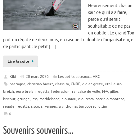
Heureusement chacun
sait ce qu’il a à faire,
parce qu’il serait
souhaitable de ne pas
en oublier. Le grand Tom
part en régate de deux jours, en casquette double d’organisateur, et
de participant ; le petit […]
Lire la suite
Kiki
20 mars 2026
Les petits bateaux... VRC
bretagne
,
christian hivert
,
classe m
,
CNRE
,
didier greze
,
etel
,
euro
breizh
,
euro breizh regatta
,
federation francaise de voile
,
FFV
,
gilles
bricout
,
grunge
,
irsa
,
marblehead
,
niouniou
,
nioutram
,
patricio montero
,
regate
,
regatta
,
sisco
,
sr vannes
,
srv
,
thomas barboteau
,
ultim
4
Souvenirs souvenirs…