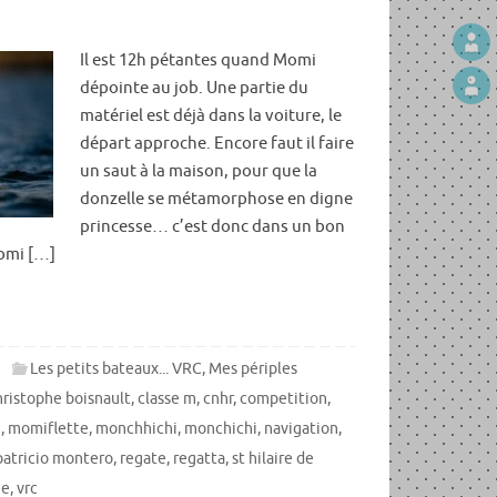
Il est 12h pétantes quand Momi
dépointe au job. Une partie du
matériel est déjà dans la voiture, le
départ approche. Encore faut il faire
un saut à la maison, pour que la
donzelle se métamorphose en digne
princesse… c’est donc dans un bon
omi […]
Les petits bateaux... VRC
,
Mes périples
hristophe boisnault
,
classe m
,
cnhr
,
competition
,
i
,
momiflette
,
monchhichi
,
monchichi
,
navigation
,
patricio montero
,
regate
,
regatta
,
st hilaire de
ee
,
vrc