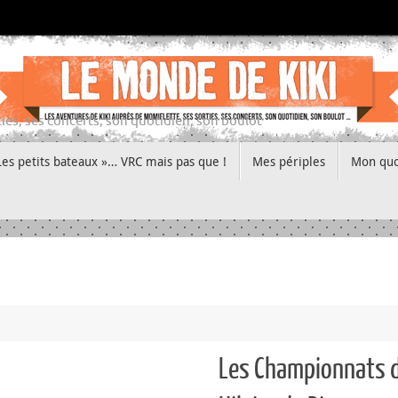
ies, ses concerts, son quotidien, son boulot
Les petits bateaux »… VRC mais pas que !
Mes périples
Mon quo
Les Championnats d