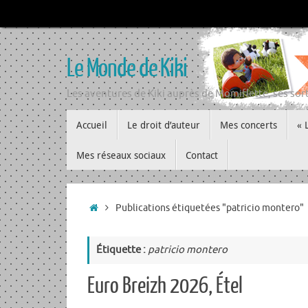
Passer
au
contenu
Le Monde de Kiki
Les aventures de Kiki auprès de Momiflette, ses sort
Passer
Accueil
Le droit d’auteur
Mes concerts
« 
au
contenu
Mes réseaux sociaux
Contact
Accueil
Publications étiquetées "patricio montero"
Étiquette :
patricio montero
Euro Breizh 2026, Étel