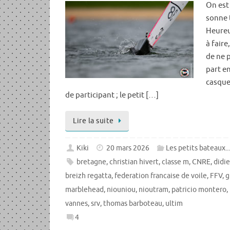
On est 
sonne 
Heureu
à faire
de ne 
part e
casque
de participant ; le petit […]
Lire la suite
Kiki
20 mars 2026
Les petits bateaux..
bretagne
,
christian hivert
,
classe m
,
CNRE
,
didie
breizh regatta
,
federation francaise de voile
,
FFV
,
g
marblehead
,
niouniou
,
nioutram
,
patricio montero
,
vannes
,
srv
,
thomas barboteau
,
ultim
4