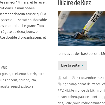
Hilaire de Riez
le samedi 14 mars, et le réveil
tôt dans la maisonnée.
sement chacun sait ce qu’il a
, parce qu’il serait souhaitable
pas en oublier. Le grand Tom
n régate de deux jours, en
tte double d’organisateur, et
jeans avec des baskets que M
Lire la suite
. VRC
r greze
,
etel
,
euro breizh
,
euro
Kiki
24 novembre 2021
illes bricout
,
grunge
,
irsa
,
cf
,
championnat de france
,
c
regate
,
regatta
,
sisco
,
sr
FFV
,
kiki
,
le monde de kiki
,
mom
olivier cohen
,
patrice montero
,
riez
,
voile
,
voile radiocommand