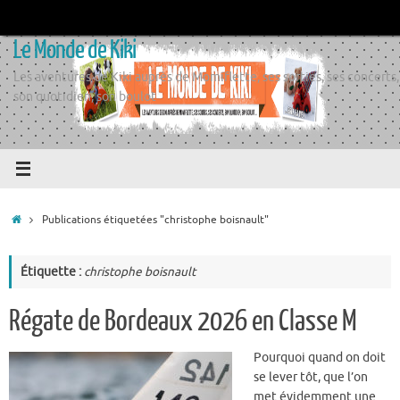
Passer
au
Le Monde de Kiki
contenu
Les aventures de Kiki auprès de Momiflette, ses sorties, ses concerts,
son quotidien, son boulot
Accueil
Publications étiquetées "christophe boisnault"
Étiquette :
christophe boisnault
Régate de Bordeaux 2026 en Classe M
Pourquoi quand on doit
se lever tôt, que l’on
met évidemment une