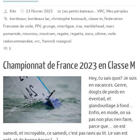
Kiki
23 février 2025
Les petits bateaux... VRC
,
Mes périples
bordeaux
,
bordeaux lac
,
christophe boisnault
,
classe m
,
federation
francaise de voile
,
FFV
,
grunge
,
interligue
,
irsa
,
marblehead
,
marc
pomarede
,
niouniou
,
nioutram
,
regate
,
regatta
,
sisco
,
ultime
,
voile
radiocommandee
,
vrc
,
Yannick rossignol
3
Championnat de France 2023 en Classe M
Hey, tu sais quoi? Je suis
en vacances. Genre,
doigts de pieds en
éventail, et
glandouillage à fond…
Enfin, en mode, on va
pas non plus rien faire,
parce que… on est
samedi, et incroyable, ce samedi, c’est pas ravis au lit. Le van est