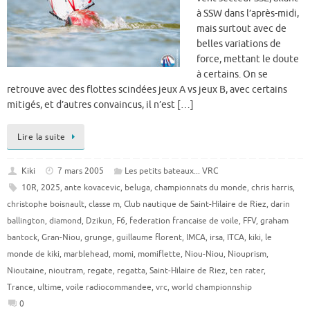
à SSW dans l’après-midi,
mais surtout avec de
belles variations de
force, mettant le doute
à certains. On se
retrouve avec des flottes scindées jeux A vs jeux B, avec certains
mitigés, et d’autres convaincus, il n’est […]
Lire la suite
Kiki
7 mars 2005
Les petits bateaux... VRC
10R
,
2025
,
ante kovacevic
,
beluga
,
championnats du monde
,
chris harris
,
christophe boisnault
,
classe m
,
Club nautique de Saint-Hilaire de Riez
,
darin
ballington
,
diamond
,
Dzikun
,
F6
,
federation francaise de voile
,
FFV
,
graham
bantock
,
Gran-Niou
,
grunge
,
guillaume florent
,
IMCA
,
irsa
,
ITCA
,
kiki
,
le
monde de kiki
,
marblehead
,
momi
,
momiflette
,
Niou-Niou
,
Niouprism
,
Nioutaine
,
nioutram
,
regate
,
regatta
,
Saint-Hilaire de Riez
,
ten rater
,
Trance
,
ultime
,
voile radiocommandee
,
vrc
,
world championnship
0