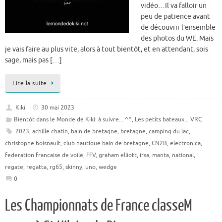
vidéo…Il va falloir un
peu de patience avant
de découvrir l’ensemble
des photos du WE. Mais
je vais faire au plus vite, alors à tout bientôt, et en attendant, sois
sage, mais pas […]
Lire la suite
Kiki
30 mai 2023
Bientôt dans le Monde de Kiki: à suivre... ^^
,
Les petits bateaux... VRC
2023
,
achille chatin
,
bain de bretagne
,
bretagne
,
camping du lac
,
christophe boisnault
,
club nautique bain de bretagne
,
CN2B
,
electronica
,
federation francaise de voile
,
FFV
,
graham elliott
,
irsa
,
manta
,
national
,
regate
,
regatta
,
rg65
,
skinny
,
uno
,
wedge
0
Les Championnats de France classeM