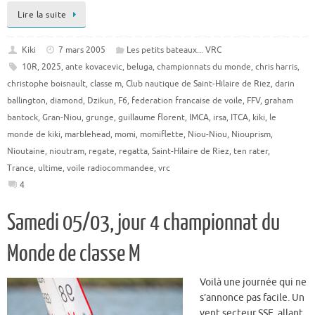
Lire la suite
Kiki
7 mars 2005
Les petits bateaux... VRC
10R
,
2025
,
ante kovacevic
,
beluga
,
championnats du monde
,
chris harris
,
christophe boisnault
,
classe m
,
Club nautique de Saint-Hilaire de Riez
,
darin
ballington
,
diamond
,
Dzikun
,
F6
,
federation francaise de voile
,
FFV
,
graham
bantock
,
Gran-Niou
,
grunge
,
guillaume florent
,
IMCA
,
irsa
,
ITCA
,
kiki
,
le
monde de kiki
,
marblehead
,
momi
,
momiflette
,
Niou-Niou
,
Niouprism
,
Nioutaine
,
nioutram
,
regate
,
regatta
,
Saint-Hilaire de Riez
,
ten rater
,
Trance
,
ultime
,
voile radiocommandee
,
vrc
4
Samedi 05/03, jour 4 championnat du
Monde de classe M
Voilà une journée qui ne
s’annonce pas facile. Un
vent secteur SSE, allant