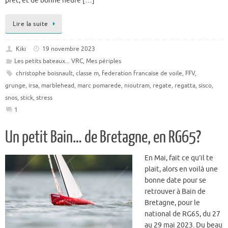
prêt, et de bonne heure […]
Lire la suite
Kiki
19 novembre 2023
Les petits bateaux... VRC
,
Mes périples
christophe boisnault
,
classe m
,
federation francaise de voile
,
FFV
,
grunge
,
irsa
,
marblehead
,
marc pomarede
,
nioutram
,
regate
,
regatta
,
sisco
,
snos
,
stick
,
stress
1
Un petit Bain… de Bretagne, en RG65?
En Mai, fait ce qu’il te
plait, alors en voilà une
bonne date pour se
retrouver à Bain de
Bretagne, pour le
national de RG65, du 27
au 29 mai 2023. Du beau