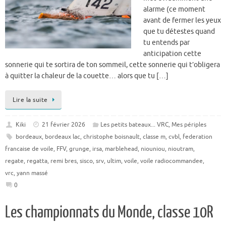
alarme (ce moment
avant de fermer les yeux
que tu détestes quand
tu entends par
anticipation cette
sonnerie qui te sortira de ton sommeil, cette sonnerie qui t’obligera
à quitter la chaleur de la couette… alors que tu […]
Lire la suite
Kiki
21 février 2026
Les petits bateaux... VRC
,
Mes périples
bordeaux
,
bordeaux lac
,
christophe boisnault
,
classe m
,
cvbl
,
federation
francaise de voile
,
FFV
,
grunge
,
irsa
,
marblehead
,
niouniou
,
nioutram
,
regate
,
regatta
,
remi bres
,
sisco
,
srv
,
ultim
,
voile
,
voile radiocommandee
,
vrc
,
yann massé
0
Les championnats du Monde, classe 10R