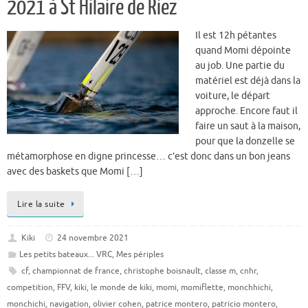
2021 à St Hilaire de Riez
Il est 12h pétantes
quand Momi dépointe
au job. Une partie du
matériel est déjà dans la
voiture, le départ
approche. Encore faut il
faire un saut à la maison,
pour que la donzelle se
métamorphose en digne princesse… c’est donc dans un bon jeans
avec des baskets que Momi […]
Lire la suite
Kiki
24 novembre 2021
Les petits bateaux... VRC
,
Mes périples
cf
,
championnat de france
,
christophe boisnault
,
classe m
,
cnhr
,
competition
,
FFV
,
kiki
,
le monde de kiki
,
momi
,
momiflette
,
monchhichi
,
monchichi
,
navigation
,
olivier cohen
,
patrice montero
,
patricio montero
,