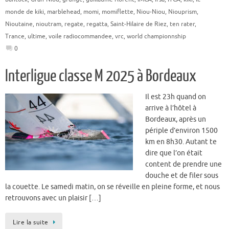
monde de kiki
,
marblehead
,
momi
,
momiflette
,
Niou-Niou
,
Niouprism
,
Nioutaine
,
nioutram
,
regate
,
regatta
,
Saint-Hilaire de Riez
,
ten rater
,
Trance
,
ultime
,
voile radiocommandee
,
vrc
,
world championnship
0
Interligue classe M 2025 à Bordeaux
Il est 23h quand on
arrive à l’hôtel à
Bordeaux, après un
périple d’environ 1500
km en 8h30. Autant te
dire que l’on était
content de prendre une
douche et de filer sous
la couette. Le samedi matin, on se réveille en pleine forme, et nous
retrouvons avec un plaisir […]
Lire la suite