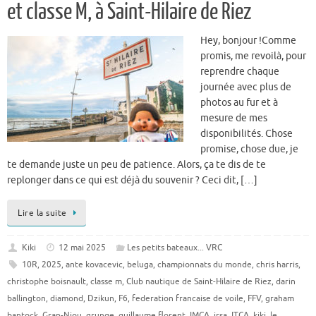
et classe M, à Saint-Hilaire de Riez
Hey, bonjour !Comme
promis, me revoilà, pour
reprendre chaque
journée avec plus de
photos au fur et à
mesure de mes
disponibilités. Chose
promise, chose due, je
te demande juste un peu de patience. Alors, ça te dis de te
replonger dans ce qui est déjà du souvenir ? Ceci dit, […]
Lire la suite
Kiki
12 mai 2025
Les petits bateaux... VRC
10R
,
2025
,
ante kovacevic
,
beluga
,
championnats du monde
,
chris harris
,
christophe boisnault
,
classe m
,
Club nautique de Saint-Hilaire de Riez
,
darin
ballington
,
diamond
,
Dzikun
,
F6
,
federation francaise de voile
,
FFV
,
graham
bantock
,
Gran-Niou
,
grunge
,
guillaume florent
,
IMCA
,
irsa
,
ITCA
,
kiki
,
le