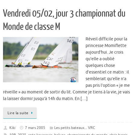
Vendredi 05/02, jour 3 championnat du
Monde de classe M
Réveil difficile pour la
princesse Momiflette
aujourd’hui. Je crois
qu’elle a oublié
quelques chose
d’essentiel ce matin : il
semblerait qu’elle n’a
pas pris l’option « je me
réveille » au moment de sortir du lit. Comme je tiens à la vie, je vais
la laisser dormir jusqu’à 14h du matin. En […]
Lire la suite
Kiki
7 mars 2005
Les petits bateaux... VRC
10R
,
2025
,
ante kovacevic
,
beluga
,
championnats du monde
,
chris harris
,