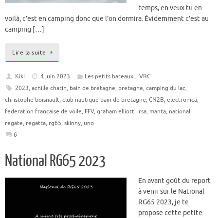
temps, en veux tu en
voilà, c’est en camping donc que l’on dormira. Évidemment c’est au
camping […]
Lire la suite
Kiki
4 juin 2023
Les petits bateaux... VRC
2023
,
achille chatin
,
bain de bretagne
,
bretagne
,
camping du lac
,
christophe boisnault
,
club nautique bain de bretagne
,
CN2B
,
electronica
,
federation francaise de voile
,
FFV
,
graham elliott
,
irsa
,
manta
,
national
,
regate
,
regatta
,
rg65
,
skinny
,
uno
6
National RG65 2023
En avant goût du report
à venir sur le National
RG65 2023, je te
propose cette petite