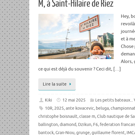
M, à Saint-Hilaire de Riez
Hey, b
revoil
journé
et à m
Chose 
demand
Alors, 
ce qui est déjà du souvenir ? Ceci dit, […]
Lire la suite
Kiki
12 mai 2025
Les petits bateaux...
10R
,
2025
,
ante kovacevic
,
beluga
,
championna
christophe boisnault
,
classe m
,
Club nautique de Sai
ballington
,
diamond
,
Dzikun
,
F6
,
federation francai
bantock
,
Gran-Niou
,
grunge
,
guillaume florent
,
IMC