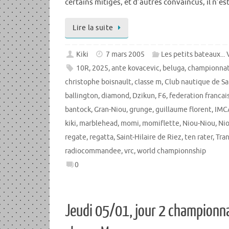
certains mitigés, et d’autres convaincus, il n’es
Lire la suite
Kiki
7 mars 2005
Les petits bateaux...
10R
,
2025
,
ante kovacevic
,
beluga
,
championna
christophe boisnault
,
classe m
,
Club nautique de Sai
ballington
,
diamond
,
Dzikun
,
F6
,
federation francai
bantock
,
Gran-Niou
,
grunge
,
guillaume florent
,
IMC
kiki
,
marblehead
,
momi
,
momiflette
,
Niou-Niou
,
Ni
regate
,
regatta
,
Saint-Hilaire de Riez
,
ten rater
,
Tra
radiocommandee
,
vrc
,
world championnship
0
Jeudi 05/01, jour 2 championn