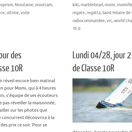
ouprism
,
Nioutaine
,
nioutram
,
kiki
,
marblehead
,
momi
,
momifle
nce
,
ultime
,
voile
regate
,
regatta
,
Saint-Hilaire de
radiocommandee
,
vrc
,
world ch
0
jour des
Lundi 04/28, jour 
sse 10R
de Classe 10R
n réveil encore bien matinal
in pour Momi, qui à 4 heures
in, s’équipe de ses écouteurs
e pas réveiller la maisonnée,
ailler sur les photos que
 concurrent découvrira à la
des prix ce soir. Pour se