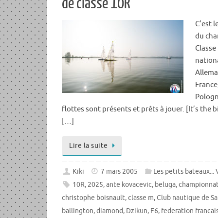
de classe 10R
C’est l
du ch
Classe
nationa
Allema
France
Pologne
flottes sont présents et prêts à jouer. [It’s the b
[…]
Lire la suite
Kiki
7 mars 2005
Les petits bateaux...
10R
,
2025
,
ante kovacevic
,
beluga
,
championna
christophe boisnault
,
classe m
,
Club nautique de Sai
ballington
,
diamond
,
Dzikun
,
F6
,
federation francai