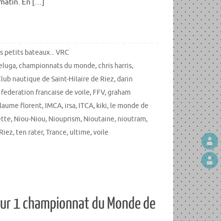
 matin. En […]
s petits bateaux... VRC
eluga
,
championnats du monde
,
chris harris
,
lub nautique de Saint-Hilaire de Riez
,
darin
,
federation francaise de voile
,
FFV
,
graham
llaume florent
,
IMCA
,
irsa
,
ITCA
,
kiki
,
le monde de
tte
,
Niou-Niou
,
Niouprism
,
Nioutaine
,
nioutram
,
 Riez
,
ten rater
,
Trance
,
ultime
,
voile
jour 1 championnat du Monde de