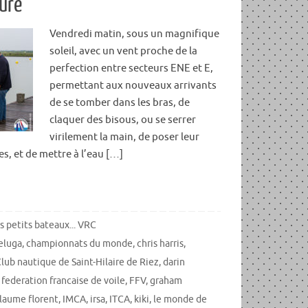
ure
Vendredi matin, sous un magnifique
soleil, avec un vent proche de la
perfection entre secteurs ENE et E,
permettant aux nouveaux arrivants
de se tomber dans les bras, de
claquer des bisous, ou se serrer
virilement la main, de poser leur
es, et de mettre à l’eau […]
s petits bateaux... VRC
eluga
,
championnats du monde
,
chris harris
,
lub nautique de Saint-Hilaire de Riez
,
darin
,
federation francaise de voile
,
FFV
,
graham
llaume florent
,
IMCA
,
irsa
,
ITCA
,
kiki
,
le monde de