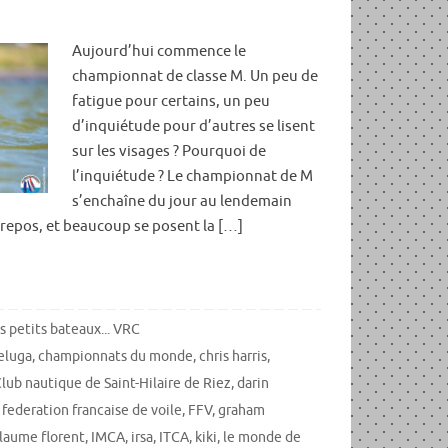
Aujourd’hui commence le
championnat de classe M. Un peu de
fatigue pour certains, un peu
d’inquiétude pour d’autres se lisent
sur les visages ? Pourquoi de
l’inquiétude ? Le championnat de M
s’enchaîne du jour au lendemain
e repos, et beaucoup se posent la […]
s petits bateaux... VRC
eluga
,
championnats du monde
,
chris harris
,
lub nautique de Saint-Hilaire de Riez
,
darin
,
federation francaise de voile
,
FFV
,
graham
llaume florent
,
IMCA
,
irsa
,
ITCA
,
kiki
,
le monde de