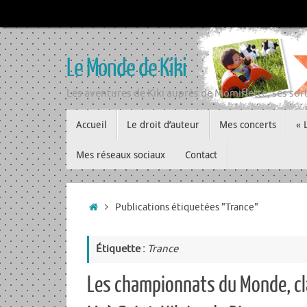
Passer
au
contenu
Le Monde de Kiki
Les aventures de Kiki auprès de Momiflette, ses sort
Passer
Accueil
Le droit d’auteur
Mes concerts
« 
au
contenu
Mes réseaux sociaux
Contact
Accueil
Publications étiquetées "Trance"
Étiquette :
Trance
Les championnats du Monde, cl