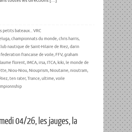
ans toutes les directions […]
s petits bateaux... VRC
eluga
,
championnats du monde
,
chris harris
,
lub nautique de Saint-Hilaire de Riez
,
darin
,
federation francaise de voile
,
FFV
,
graham
llaume florent
,
IMCA
,
irsa
,
ITCA
,
kiki
,
le monde de
tte
,
Niou-Niou
,
Niouprism
,
Nioutaine
,
nioutram
,
 Riez
,
ten rater
,
Trance
,
ultime
,
voile
ampionnship
edi 04/26, les jauges, la