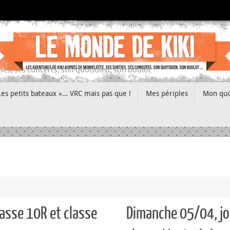
ies, ses concerts, son quotidien, son boulot
Les petits bateaux »… VRC mais pas que !
Mes périples
Mon quo
asse 10R et classe
Dimanche 05/04, jo