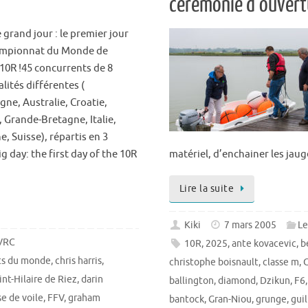
cérémonie d’ouvert
e grand jour : le premier jour
ampionnat du Monde de
 10R !45 concurrents de 8
lités différentes (
gne, Australie, Croatie,
, Grande-Bretagne, Italie,
, Suisse), répartis en 3
ig day: the first day of the 10R
matériel, d’enchainer les jaug
Lire la suite
Kiki
7 mars 2005
Le
 VRC
10R
,
2025
,
ante kovacevic
,
b
ts du monde
,
chris harris
,
christophe boisnault
,
classe m
,
C
nt-Hilaire de Riez
,
darin
ballington
,
diamond
,
Dzikun
,
F6
se de voile
,
FFV
,
graham
bantock
,
Gran-Niou
,
grunge
,
gui