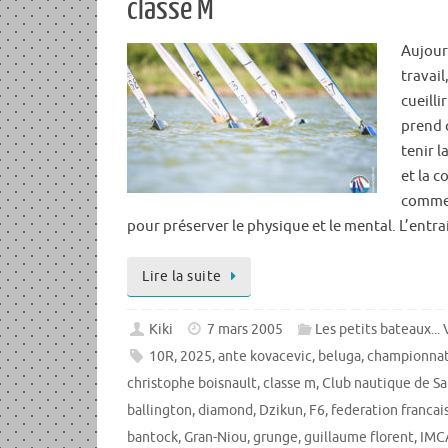
classe M
Aujourd
travail
cueill
prend c
tenir l
et la c
commen
pour préserver le physique et le mental. L’entr
Lire la suite
Kiki
7 mars 2005
Les petits bateaux...
10R
,
2025
,
ante kovacevic
,
beluga
,
championna
christophe boisnault
,
classe m
,
Club nautique de Sai
ballington
,
diamond
,
Dzikun
,
F6
,
federation francai
bantock
,
Gran-Niou
,
grunge
,
guillaume florent
,
IMC