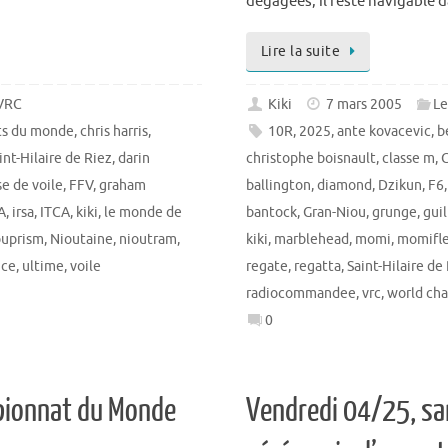
dégagées, il reste navigable d
Lire la suite
 VRC
Kiki
7 mars 2005
Le
ts du monde
,
chris harris
,
10R
,
2025
,
ante kovacevic
,
b
nt-Hilaire de Riez
,
darin
christophe boisnault
,
classe m
,
C
se de voile
,
FFV
,
graham
ballington
,
diamond
,
Dzikun
,
F6
A
,
irsa
,
ITCA
,
kiki
,
le monde de
bantock
,
Gran-Niou
,
grunge
,
gui
ouprism
,
Nioutaine
,
nioutram
,
kiki
,
marblehead
,
momi
,
momifle
nce
,
ultime
,
voile
regate
,
regatta
,
Saint-Hilaire de
radiocommandee
,
vrc
,
world ch
0
mpionnat du Monde
Vendredi 04/25, sam