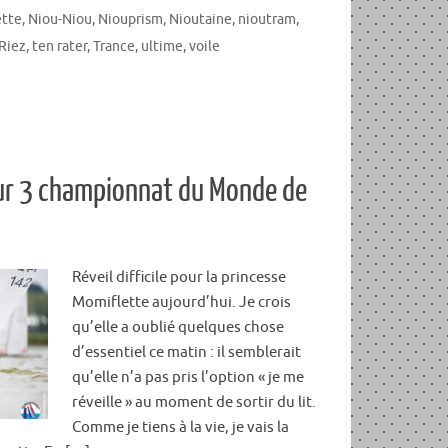
tte
,
Niou-Niou
,
Niouprism
,
Nioutaine
,
nioutram
,
 Riez
,
ten rater
,
Trance
,
ultime
,
voile
ur 3 championnat du Monde de
Réveil difficile pour la princesse
Momiflette aujourd’hui. Je crois
qu’elle a oublié quelques chose
d’essentiel ce matin : il semblerait
qu’elle n’a pas pris l’option « je me
réveille » au moment de sortir du lit.
Comme je tiens à la vie, je vais la