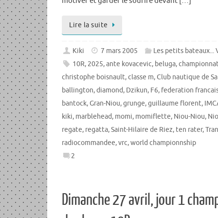
motiver et garder le sourire devant […]
Lire la suite
Kiki
7 mars 2005
Les petits bateaux...
10R
,
2025
,
ante kovacevic
,
beluga
,
championna
christophe boisnault
,
classe m
,
Club nautique de Sai
ballington
,
diamond
,
Dzikun
,
F6
,
federation francai
bantock
,
Gran-Niou
,
grunge
,
guillaume florent
,
IMC
kiki
,
marblehead
,
momi
,
momiflette
,
Niou-Niou
,
Ni
regate
,
regatta
,
Saint-Hilaire de Riez
,
ten rater
,
Tra
radiocommandee
,
vrc
,
world championnship
2
Dimanche 27 avril, jour 1 cha