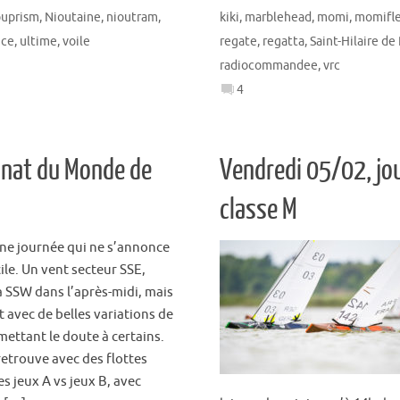
ouprism
,
Nioutaine
,
nioutram
,
kiki
,
marblehead
,
momi
,
momifle
nce
,
ultime
,
voile
regate
,
regatta
,
Saint-Hilaire de
radiocommandee
,
vrc
4
nnat du Monde de
Vendredi 05/02, jo
classe M
une journée qui ne s’annonce
ile. Un vent secteur SSE,
à SSW dans l’après-midi, mais
 avec de belles variations de
mettant le doute à certains.
retrouve avec des flottes
s jeux A vs jeux B, avec