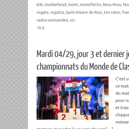
kiki
,
marblehead
,
momi
,
momiflette
,
Niou-Niou
,
Ni
regate
,
regatta
,
Saint-Hilaire de Riez
,
ten rater
,
Tra
radiocommandee
,
vrc
0
Mardi 04/29, jour 3 et dernier 
championnats du Monde de Cla
C’est u
ce mat
du mat
pour n
et trav
chaque
remise 