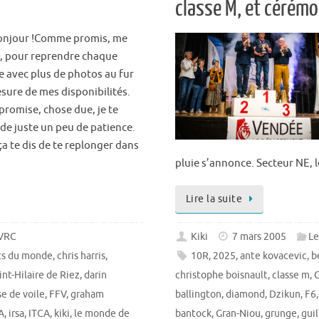
classe M, et cérémo
onjour !Comme promis, me
à, pour reprendre chaque
e avec plus de photos au fur
esure de mes disponibilités.
promise, chose due, je te
e juste un peu de patience.
ça te dis de te replonger dans
pluie s’annonce. Secteur NE, l
Lire la suite
 VRC
Kiki
7 mars 2005
Le
ts du monde
,
chris harris
,
10R
,
2025
,
ante kovacevic
,
b
nt-Hilaire de Riez
,
darin
christophe boisnault
,
classe m
,
C
se de voile
,
FFV
,
graham
ballington
,
diamond
,
Dzikun
,
F6
A
,
irsa
,
ITCA
,
kiki
,
le monde de
bantock
,
Gran-Niou
,
grunge
,
gui