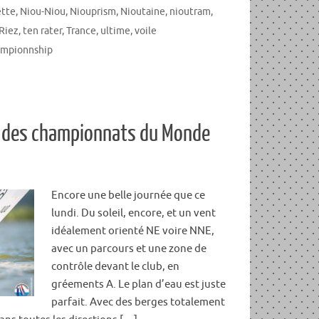
tte
,
Niou-Niou
,
Niouprism
,
Nioutaine
,
nioutram
,
 Riez
,
ten rater
,
Trance
,
ultime
,
voile
ampionnship
2 des championnats du Monde
Encore une belle journée que ce
lundi. Du soleil, encore, et un vent
idéalement orienté NE voire NNE,
avec un parcours et une zone de
contrôle devant le club, en
gréements A. Le plan d’eau est juste
parfait. Avec des berges totalement