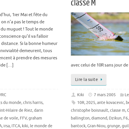
classe M
’hui, 1ier Mai et fête du
, on n’a pas le temps de
ir du muguet ! Tout le monde
onscience qu’il va falloir
a distance. Si la bonne humeur
onvivialité demeurent, tous
cent à prendre des mesures
aide […]
avec celui de 10R sans jour d
Lire la suite
 VRC
Kiki
7 mars 2005
Le
ts du monde
,
chris harris
,
10R
,
2025
,
ante kovacevic
,
b
nt-Hilaire de Riez
,
darin
christophe boisnault
,
classe m
,
C
se de voile
,
FFV
,
graham
ballington
,
diamond
,
Dzikun
,
F6
A
,
irsa
,
ITCA
,
kiki
,
le monde de
bantock
,
Gran-Niou
,
grunge
,
gui