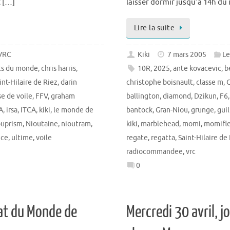
t […]
laisser dormir jusqu’à 14h du
Lire la suite
 VRC
Kiki
7 mars 2005
Le
ts du monde
,
chris harris
,
10R
,
2025
,
ante kovacevic
,
b
nt-Hilaire de Riez
,
darin
christophe boisnault
,
classe m
,
C
se de voile
,
FFV
,
graham
ballington
,
diamond
,
Dzikun
,
F6
A
,
irsa
,
ITCA
,
kiki
,
le monde de
bantock
,
Gran-Niou
,
grunge
,
gui
ouprism
,
Nioutaine
,
nioutram
,
kiki
,
marblehead
,
momi
,
momifle
nce
,
ultime
,
voile
regate
,
regatta
,
Saint-Hilaire de
radiocommandee
,
vrc
0
at du Monde de
Mercredi 30 avril, 