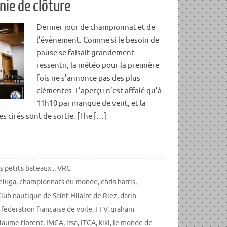
nie de clôture
Dernier jour de championnat et de
l’évènement. Comme si le besoin de
pause se faisait grandement
ressentir, la météo pour la première
fois ne s’annonce pas des plus
clémentes. L’aperçu n’est affalé qu’à
11h10 par manque de vent, et la
es cirés sont de sortie. [The […]
s petits bateaux... VRC
eluga
,
championnats du monde
,
chris harris
,
lub nautique de Saint-Hilaire de Riez
,
darin
,
federation francaise de voile
,
FFV
,
graham
llaume florent
,
IMCA
,
irsa
,
ITCA
,
kiki
,
le monde de