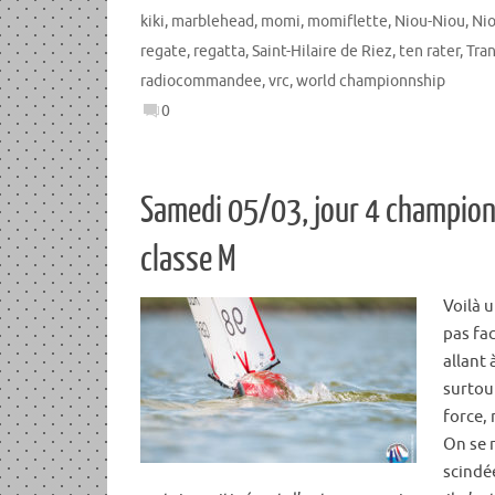
kiki
,
marblehead
,
momi
,
momiflette
,
Niou-Niou
,
Ni
regate
,
regatta
,
Saint-Hilaire de Riez
,
ten rater
,
Tra
radiocommandee
,
vrc
,
world championnship
0
Samedi 05/03, jour 4 champio
classe M
Voilà 
pas fac
allant 
surtout
force, 
On se 
scindée