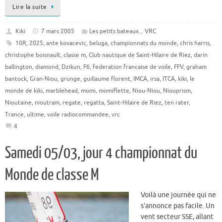
Lire la suite
Kiki
7 mars 2005
Les petits bateaux... VRC
10R
,
2025
,
ante kovacevic
,
beluga
,
championnats du monde
,
chris harris
,
christophe boisnault
,
classe m
,
Club nautique de Saint-Hilaire de Riez
,
darin
ballington
,
diamond
,
Dzikun
,
F6
,
federation francaise de voile
,
FFV
,
graham
bantock
,
Gran-Niou
,
grunge
,
guillaume florent
,
IMCA
,
irsa
,
ITCA
,
kiki
,
le
monde de kiki
,
marblehead
,
momi
,
momiflette
,
Niou-Niou
,
Niouprism
,
Nioutaine
,
nioutram
,
regate
,
regatta
,
Saint-Hilaire de Riez
,
ten rater
,
Trance
,
ultime
,
voile radiocommandee
,
vrc
4
Samedi 05/03, jour 4 championnat du
Monde de classe M
Voilà une journée qui ne
s’annonce pas facile. Un
vent secteur SSE, allant