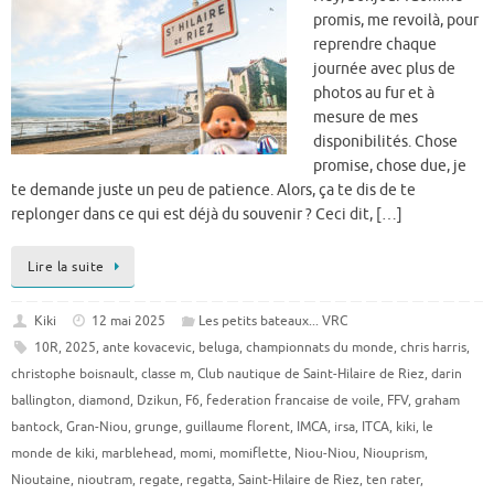
promis, me revoilà, pour
reprendre chaque
journée avec plus de
photos au fur et à
mesure de mes
disponibilités. Chose
promise, chose due, je
te demande juste un peu de patience. Alors, ça te dis de te
replonger dans ce qui est déjà du souvenir ? Ceci dit, […]
Lire la suite
Kiki
12 mai 2025
Les petits bateaux... VRC
10R
,
2025
,
ante kovacevic
,
beluga
,
championnats du monde
,
chris harris
,
christophe boisnault
,
classe m
,
Club nautique de Saint-Hilaire de Riez
,
darin
ballington
,
diamond
,
Dzikun
,
F6
,
federation francaise de voile
,
FFV
,
graham
bantock
,
Gran-Niou
,
grunge
,
guillaume florent
,
IMCA
,
irsa
,
ITCA
,
kiki
,
le
monde de kiki
,
marblehead
,
momi
,
momiflette
,
Niou-Niou
,
Niouprism
,
Nioutaine
,
nioutram
,
regate
,
regatta
,
Saint-Hilaire de Riez
,
ten rater
,