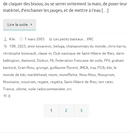
de claquer des bisous, ou se serrer virilement la main, de poser leur
matériel, d’enchainer les jauges, et de mettre à l’eau […]
Lire la suite
Kiki
7 mars 2005
Les petits bateaux... VRC
10R
,
2025
,
ante kovacevic
,
beluga
,
championnats du monde
,
chris harris
,
christophe boisnault
,
classe m
,
Club nautique de Saint-Hilaire de Riez
,
darin
ballington
,
diamond
,
Dzikun
,
F6
,
federation francaise de voile
,
FFV
,
graham
bantock
,
Gran-Niou
,
grunge
,
guillaume florent
,
IMCA
,
irsa
,
ITCA
,
kiki
,
le
monde de kiki
,
marblehead
,
momi
,
momiflette
,
Niou-Niou
,
Niouprism
,
Nioutaine
,
nioutram
,
regate
,
regatta
,
Saint-Hilaire de Riez
,
ten rater
,
Trance
,
ultime
,
voile radiocommandee
,
vrc
0
1
2
3