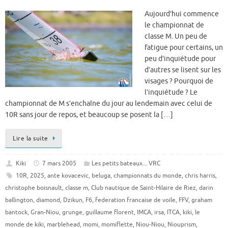
Aujourd’hui commence
le championnat de
classe M. Un peu de
fatigue pour certains, un
peu d’inquiétude pour
d’autres se lisent sur les
visages ? Pourquoi de
l’inquiétude ? Le
championnat de M s’enchaîne du jour au lendemain avec celui de
10R sans jour de repos, et beaucoup se posent la […]
Lire la suite
Kiki
7 mars 2005
Les petits bateaux... VRC
10R
,
2025
,
ante kovacevic
,
beluga
,
championnats du monde
,
chris harris
,
christophe boisnault
,
classe m
,
Club nautique de Saint-Hilaire de Riez
,
darin
ballington
,
diamond
,
Dzikun
,
F6
,
federation francaise de voile
,
FFV
,
graham
bantock
,
Gran-Niou
,
grunge
,
guillaume florent
,
IMCA
,
irsa
,
ITCA
,
kiki
,
le
monde de kiki
,
marblehead
,
momi
,
momiflette
,
Niou-Niou
,
Niouprism
,