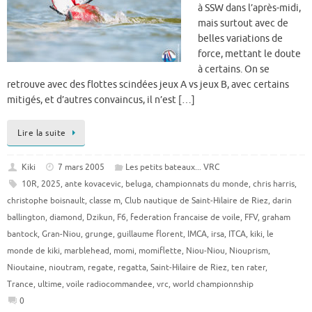
à SSW dans l’après-midi,
mais surtout avec de
belles variations de
force, mettant le doute
à certains. On se
retrouve avec des flottes scindées jeux A vs jeux B, avec certains
mitigés, et d’autres convaincus, il n’est […]
Lire la suite
Kiki
7 mars 2005
Les petits bateaux... VRC
10R
,
2025
,
ante kovacevic
,
beluga
,
championnats du monde
,
chris harris
,
christophe boisnault
,
classe m
,
Club nautique de Saint-Hilaire de Riez
,
darin
ballington
,
diamond
,
Dzikun
,
F6
,
federation francaise de voile
,
FFV
,
graham
bantock
,
Gran-Niou
,
grunge
,
guillaume florent
,
IMCA
,
irsa
,
ITCA
,
kiki
,
le
monde de kiki
,
marblehead
,
momi
,
momiflette
,
Niou-Niou
,
Niouprism
,
Nioutaine
,
nioutram
,
regate
,
regatta
,
Saint-Hilaire de Riez
,
ten rater
,
Trance
,
ultime
,
voile radiocommandee
,
vrc
,
world championnship
0