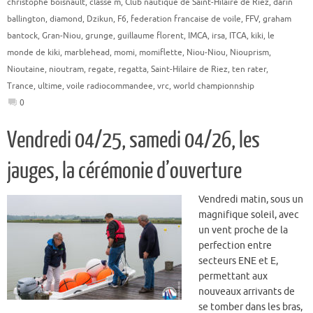
christophe boisnault
,
classe m
,
Club nautique de Saint-Hilaire de Riez
,
darin
ballington
,
diamond
,
Dzikun
,
F6
,
federation francaise de voile
,
FFV
,
graham
bantock
,
Gran-Niou
,
grunge
,
guillaume florent
,
IMCA
,
irsa
,
ITCA
,
kiki
,
le
monde de kiki
,
marblehead
,
momi
,
momiflette
,
Niou-Niou
,
Niouprism
,
Nioutaine
,
nioutram
,
regate
,
regatta
,
Saint-Hilaire de Riez
,
ten rater
,
Trance
,
ultime
,
voile radiocommandee
,
vrc
,
world championnship
0
Vendredi 04/25, samedi 04/26, les
jauges, la cérémonie d’ouverture
Vendredi matin, sous un
magnifique soleil, avec
un vent proche de la
perfection entre
secteurs ENE et E,
permettant aux
nouveaux arrivants de
se tomber dans les bras,