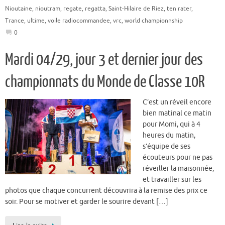
Nioutaine
,
nioutram
,
regate
,
regatta
,
Saint-Hilaire de Riez
,
ten rater
,
Trance
,
ultime
,
voile radiocommandee
,
vrc
,
world championnship
0
Mardi 04/29, jour 3 et dernier jour des
championnats du Monde de Classe 10R
C’est un réveil encore
bien matinal ce matin
pour Momi, qui à 4
heures du matin,
s’équipe de ses
écouteurs pour ne pas
réveiller la maisonnée,
et travailler sur les
photos que chaque concurrent découvrira à la remise des prix ce
soir. Pour se motiver et garder le sourire devant […]