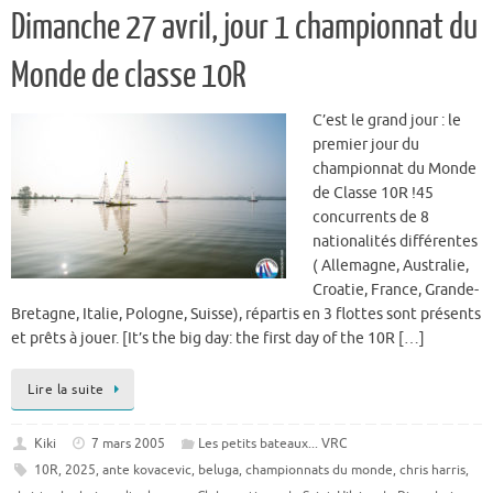
Dimanche 27 avril, jour 1 championnat du
Monde de classe 10R
C’est le grand jour : le
premier jour du
championnat du Monde
de Classe 10R !45
concurrents de 8
nationalités différentes
( Allemagne, Australie,
Croatie, France, Grande-
Bretagne, Italie, Pologne, Suisse), répartis en 3 flottes sont présents
et prêts à jouer. [It’s the big day: the first day of the 10R […]
Lire la suite
Kiki
7 mars 2005
Les petits bateaux... VRC
10R
,
2025
,
ante kovacevic
,
beluga
,
championnats du monde
,
chris harris
,