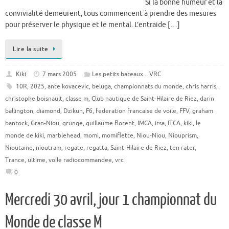
Si la bonne humeur et la
convivialité demeurent, tous commencent à prendre des mesures
pour préserver le physique et le mental. L’entraide […]
Lire la suite
Kiki
7 mars 2005
Les petits bateaux... VRC
10R
,
2025
,
ante kovacevic
,
beluga
,
championnats du monde
,
chris harris
,
christophe boisnault
,
classe m
,
Club nautique de Saint-Hilaire de Riez
,
darin
ballington
,
diamond
,
Dzikun
,
F6
,
federation francaise de voile
,
FFV
,
graham
bantock
,
Gran-Niou
,
grunge
,
guillaume florent
,
IMCA
,
irsa
,
ITCA
,
kiki
,
le
monde de kiki
,
marblehead
,
momi
,
momiflette
,
Niou-Niou
,
Niouprism
,
Nioutaine
,
nioutram
,
regate
,
regatta
,
Saint-Hilaire de Riez
,
ten rater
,
Trance
,
ultime
,
voile radiocommandee
,
vrc
0
Mercredi 30 avril, jour 1 championnat du
Monde de classe M