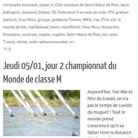
christophe boisnault
,
classe m
,
Club nautique de Saint-Hilaire de Riez
,
darin
ballington
,
diamond
,
Dzikun
,
F6
,
federation francaise de voile
,
FFV
,
graham
bantock
,
Gran-Niou
,
grunge
,
guillaume florent
,
IMCA
,
irsa
,
ITCA
,
kiki
,
le
monde de kiki
,
marblehead
,
momi
,
momiflette
,
Niou-Niou
,
Niouprism
,
Nioutaine
,
nioutram
,
regate
,
regatta
,
Saint-Hilaire de Riez
,
ten rater
,
Trance
,
ultime
,
voile radiocommandee
,
vrc
0
Jeudi 05/01, jour 2 championnat du
Monde de classe M
Aujourd’hui, 1ier Mai et
fête du travail, on n’a
pas le temps de cueillir
du muguet ! Tout le
monde prend
conscience qu’il va
falloir tenir la distance.