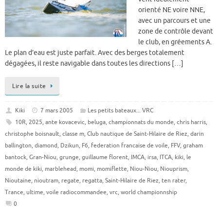
orienté NE voire NNE,
avec un parcours et une
zone de contrôle devant
le club, en gréements A.
Le plan d’eau est juste parfait. Avec des berges totalement
dégagées, il reste navigable dans toutes les directions […]
Lire la suite
Kiki
7 mars 2005
Les petits bateaux... VRC
10R
,
2025
,
ante kovacevic
,
beluga
,
championnats du monde
,
chris harris
,
christophe boisnault
,
classe m
,
Club nautique de Saint-Hilaire de Riez
,
darin
ballington
,
diamond
,
Dzikun
,
F6
,
federation francaise de voile
,
FFV
,
graham
bantock
,
Gran-Niou
,
grunge
,
guillaume florent
,
IMCA
,
irsa
,
ITCA
,
kiki
,
le
monde de kiki
,
marblehead
,
momi
,
momiflette
,
Niou-Niou
,
Niouprism
,
Nioutaine
,
nioutram
,
regate
,
regatta
,
Saint-Hilaire de Riez
,
ten rater
,
Trance
,
ultime
,
voile radiocommandee
,
vrc
,
world championnship
0