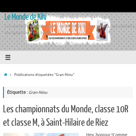
Passer
au
Le Monde de Kiki
contenu
Les aventures de Kiki auprès de Momiflette, ses sorties, ses concerts,
son quotidien, son boulot
Accueil
Publications étiquetées "Gran-Niou"
Étiquette :
Gran-Niou
Les championnats du Monde, classe 10R
et classe M, à Saint-Hilaire de Riez
Hey, bonjour !Comme