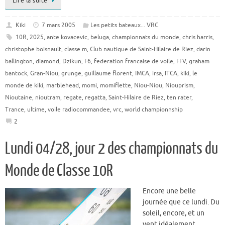
Lire la suite
Kiki
7 mars 2005
Les petits bateaux... VRC
10R
,
2025
,
ante kovacevic
,
beluga
,
championnats du monde
,
chris harris
,
christophe boisnault
,
classe m
,
Club nautique de Saint-Hilaire de Riez
,
darin
ballington
,
diamond
,
Dzikun
,
F6
,
federation francaise de voile
,
FFV
,
graham
bantock
,
Gran-Niou
,
grunge
,
guillaume florent
,
IMCA
,
irsa
,
ITCA
,
kiki
,
le
monde de kiki
,
marblehead
,
momi
,
momiflette
,
Niou-Niou
,
Niouprism
,
Nioutaine
,
nioutram
,
regate
,
regatta
,
Saint-Hilaire de Riez
,
ten rater
,
Trance
,
ultime
,
voile radiocommandee
,
vrc
,
world championnship
2
Lundi 04/28, jour 2 des championnats du
Monde de Classe 10R
Encore une belle
journée que ce lundi. Du
soleil, encore, et un
vent idéalement