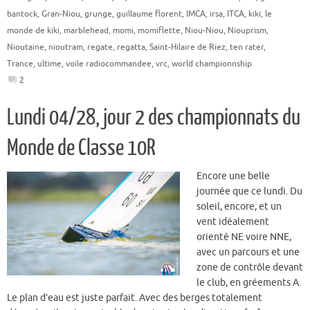
bantock
,
Gran-Niou
,
grunge
,
guillaume florent
,
IMCA
,
irsa
,
ITCA
,
kiki
,
le
monde de kiki
,
marblehead
,
momi
,
momiflette
,
Niou-Niou
,
Niouprism
,
Nioutaine
,
nioutram
,
regate
,
regatta
,
Saint-Hilaire de Riez
,
ten rater
,
Trance
,
ultime
,
voile radiocommandee
,
vrc
,
world championnship
2
Lundi 04/28, jour 2 des championnats du
Monde de Classe 10R
Encore une belle
journée que ce lundi. Du
soleil, encore, et un
vent idéalement
orienté NE voire NNE,
avec un parcours et une
zone de contrôle devant
le club, en gréements A.
Le plan d’eau est juste parfait. Avec des berges totalement