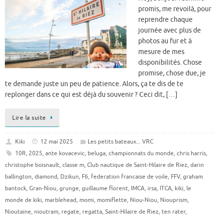
promis, me revoilà, pour
reprendre chaque
journée avec plus de
photos au fur et à
mesure de mes
disponibilités. Chose
promise, chose due, je
te demande juste un peu de patience. Alors, ça te dis de te
replonger dans ce qui est déjà du souvenir ? Ceci dit, […]
Lire la suite
Kiki
12 mai 2025
Les petits bateaux... VRC
10R
,
2025
,
ante kovacevic
,
beluga
,
championnats du monde
,
chris harris
,
christophe boisnault
,
classe m
,
Club nautique de Saint-Hilaire de Riez
,
darin
ballington
,
diamond
,
Dzikun
,
F6
,
federation francaise de voile
,
FFV
,
graham
bantock
,
Gran-Niou
,
grunge
,
guillaume florent
,
IMCA
,
irsa
,
ITCA
,
kiki
,
le
monde de kiki
,
marblehead
,
momi
,
momiflette
,
Niou-Niou
,
Niouprism
,
Nioutaine
,
nioutram
,
regate
,
regatta
,
Saint-Hilaire de Riez
,
ten rater
,