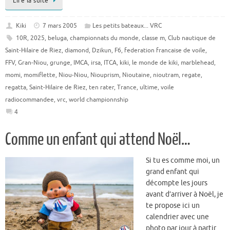
Lire la suite
Kiki
7 mars 2005
Les petits bateaux... VRC
10R
,
2025
,
beluga
,
championnats du monde
,
classe m
,
Club nautique de
Saint-Hilaire de Riez
,
diamond
,
Dzikun
,
F6
,
federation francaise de voile
,
FFV
,
Gran-Niou
,
grunge
,
IMCA
,
irsa
,
ITCA
,
kiki
,
le monde de kiki
,
marblehead
,
momi
,
momiflette
,
Niou-Niou
,
Niouprism
,
Nioutaine
,
nioutram
,
regate
,
regatta
,
Saint-Hilaire de Riez
,
ten rater
,
Trance
,
ultime
,
voile
radiocommandee
,
vrc
,
world championnship
4
Comme un enfant qui attend Noël…
Si tu es comme moi, un
grand enfant qui
décompte les jours
avant d’arriver à Noël, je
te propose ici un
calendrier avec une
photo par jour à partir