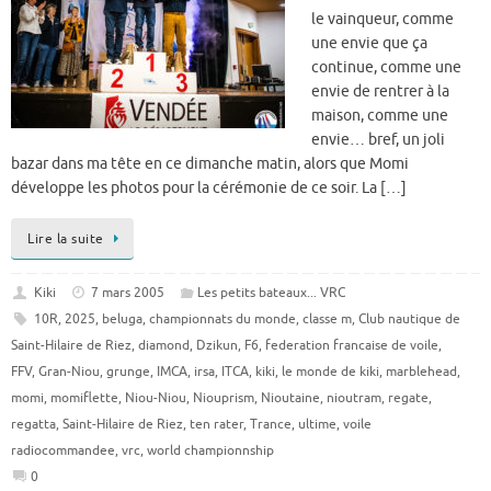
le vainqueur, comme
une envie que ça
continue, comme une
envie de rentrer à la
maison, comme une
envie… bref, un joli
bazar dans ma tête en ce dimanche matin, alors que Momi
développe les photos pour la cérémonie de ce soir. La […]
Lire la suite
Kiki
7 mars 2005
Les petits bateaux... VRC
10R
,
2025
,
beluga
,
championnats du monde
,
classe m
,
Club nautique de
Saint-Hilaire de Riez
,
diamond
,
Dzikun
,
F6
,
federation francaise de voile
,
FFV
,
Gran-Niou
,
grunge
,
IMCA
,
irsa
,
ITCA
,
kiki
,
le monde de kiki
,
marblehead
,
momi
,
momiflette
,
Niou-Niou
,
Niouprism
,
Nioutaine
,
nioutram
,
regate
,
regatta
,
Saint-Hilaire de Riez
,
ten rater
,
Trance
,
ultime
,
voile
radiocommandee
,
vrc
,
world championnship
0