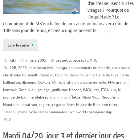
d’autres se lisent sur les
visages ? Pourquoi de
l’inquiétude ? Le
championnat de M s’enchaîne du jour au lendemain avec celui de
10R sans jour de repos, et beaucoup se posent la […]
Lire la suite
Kiki
7 mars 2005
Les petits bateaux... VRC
10R
,
2025
,
ante kovacevic
,
beluga
,
championnats du monde
,
chris harris
,
christophe boisnault
,
classe m
,
Club nautique de Saint-Hilaire de Riez
,
darin
ballington
,
diamond
,
Dzikun
,
F6
,
federation francaise de voile
,
FFV
,
graham
bantock
,
Gran-Niou
,
grunge
,
guillaume florent
,
IMCA
,
irsa
,
ITCA
,
kiki
,
le
monde de kiki
,
marblehead
,
momi
,
momiflette
,
Niou-Niou
,
Niouprism
,
Nioutaine
,
nioutram
,
regate
,
regatta
,
Saint-Hilaire de Riez
,
ten rater
,
Trance
,
ultime
,
voile radiocommandee
,
vrc
,
world championnship
0
Mardi 04/29, jour 3 et dernier jour des