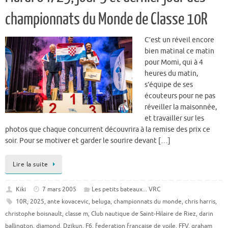
championnats du Monde de Classe 10R
C’est un réveil encore
bien matinal ce matin
pour Momi, qui à 4
heures du matin,
s’équipe de ses
écouteurs pour ne pas
réveiller la maisonnée,
et travailler sur les
photos que chaque concurrent découvrira à la remise des prix ce
soir. Pour se motiver et garder le sourire devant […]
Lire la suite
Kiki
7 mars 2005
Les petits bateaux... VRC
10R
,
2025
,
ante kovacevic
,
beluga
,
championnats du monde
,
chris harris
,
christophe boisnault
,
classe m
,
Club nautique de Saint-Hilaire de Riez
,
darin
ballington
,
diamond
,
Dzikun
,
F6
,
federation francaise de voile
,
FFV
,
graham