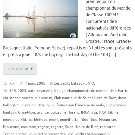
premier jour du
championnat du Monde
de Classe 10R !45
concurrents de 8
nationalités différentes
( Allemagne, Australie,
Croatie, France, Grande-
Bretagne, Italie, Pologne, Suisse), répartis en 3 flottes sont présents
et prêts à jouer. [It’s the big day: the first day of the 10R […]
Lire la suite
Kiki
7 mars 2005
Les petits bateaux... VRC
10R
,
2025
,
ante kovacevic
,
beluga
,
championnats du monde
,
chris harris
,
christophe boisnault
,
classe m
,
Club nautique de Saint-Hilaire de Riez
,
darin
ballington
,
diamond
,
Dzikun
,
F6
,
federation francaise de voile
,
FFV
,
graham
bantock
,
Gran-Niou
,
grunge
,
guillaume florent
,
IMCA
,
irsa
,
ITCA
,
kiki
,
le
monde de kiki
,
marblehead
,
momi
,
momiflette
,
Niou-Niou
,
Niouprism
,
Nioutaine
,
nioutram
,
regate
,
regatta
,
Saint-Hilaire de Riez
,
ten rater
,
Trance
,
ultime
,
voile radiocommandee
,
vrc
,
world championnship