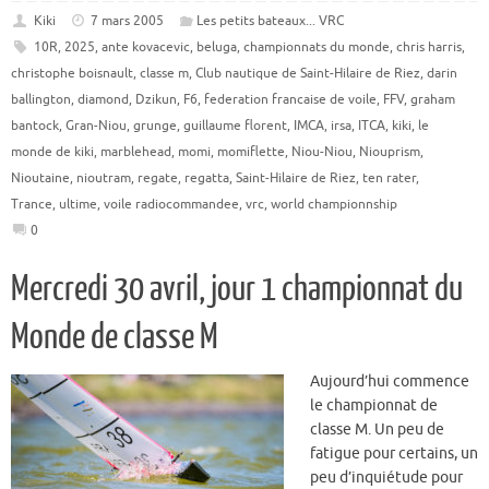
Kiki
7 mars 2005
Les petits bateaux... VRC
10R
,
2025
,
ante kovacevic
,
beluga
,
championnats du monde
,
chris harris
,
christophe boisnault
,
classe m
,
Club nautique de Saint-Hilaire de Riez
,
darin
ballington
,
diamond
,
Dzikun
,
F6
,
federation francaise de voile
,
FFV
,
graham
bantock
,
Gran-Niou
,
grunge
,
guillaume florent
,
IMCA
,
irsa
,
ITCA
,
kiki
,
le
monde de kiki
,
marblehead
,
momi
,
momiflette
,
Niou-Niou
,
Niouprism
,
Nioutaine
,
nioutram
,
regate
,
regatta
,
Saint-Hilaire de Riez
,
ten rater
,
Trance
,
ultime
,
voile radiocommandee
,
vrc
,
world championnship
0
Mercredi 30 avril, jour 1 championnat du
Monde de classe M
Aujourd’hui commence
le championnat de
classe M. Un peu de
fatigue pour certains, un
peu d’inquiétude pour