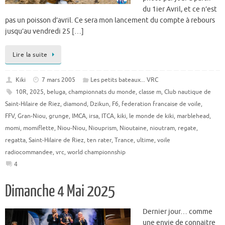
du 1ier Avril, et ce n’est
pas un poisson d’avril. Ce sera mon lancement du compte à rebours
jusqu’au vendredi 25 […]
Lire la suite
Kiki
7 mars 2005
Les petits bateaux... VRC
10R
,
2025
,
beluga
,
championnats du monde
,
classe m
,
Club nautique de
Saint-Hilaire de Riez
,
diamond
,
Dzikun
,
F6
,
federation francaise de voile
,
FFV
,
Gran-Niou
,
grunge
,
IMCA
,
irsa
,
ITCA
,
kiki
,
le monde de kiki
,
marblehead
,
momi
,
momiflette
,
Niou-Niou
,
Niouprism
,
Nioutaine
,
nioutram
,
regate
,
regatta
,
Saint-Hilaire de Riez
,
ten rater
,
Trance
,
ultime
,
voile
radiocommandee
,
vrc
,
world championnship
4
Dimanche 4 Mai 2025
Dernier jour… comme
une envie de connaitre