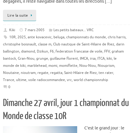
dégagées, il reste navigable dans toutes les directions […]
Lire la suite
Kiki
7 mars 2005
Les petits bateaux... VRC
10R
,
2025
,
ante kovacevic
,
beluga
,
championnats du monde
,
chris harris
,
christophe boisnault
,
classe m
,
Club nautique de Saint-Hilaire de Riez
,
darin
ballington
,
diamond
,
Dzikun
,
F6
,
federation francaise de voile
,
FFV
,
graham
bantock
,
Gran-Niou
,
grunge
,
guillaume florent
,
IMCA
,
irsa
,
ITCA
,
kiki
,
le
monde de kiki
,
marblehead
,
momi
,
momiflette
,
Niou-Niou
,
Niouprism
,
Nioutaine
,
nioutram
,
regate
,
regatta
,
Saint-Hilaire de Riez
,
ten rater
,
Trance
,
ultime
,
voile radiocommandee
,
vrc
,
world championnship
0
Dimanche 27 avril, jour 1 championnat du
Monde de classe 10R
C’est le grand jour : le