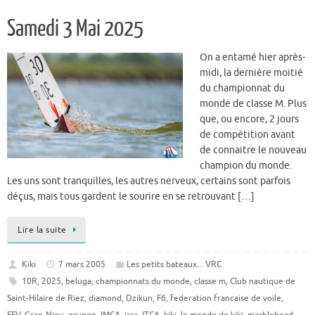
Samedi 3 Mai 2025
On a entamé hier après-
midi, la dernière moitié
du championnat du
monde de classe M. Plus
que, ou encore, 2 jours
de compétition avant
de connaitre le nouveau
champion du monde.
Les uns sont tranquilles, les autres nerveux, certains sont parfois
déçus, mais tous gardent le sourire en se retrouvant […]
Lire la suite
Kiki
7 mars 2005
Les petits bateaux... VRC
10R
,
2025
,
beluga
,
championnats du monde
,
classe m
,
Club nautique de
Saint-Hilaire de Riez
,
diamond
,
Dzikun
,
F6
,
federation francaise de voile
,
FFV
,
Gran-Niou
,
grunge
,
IMCA
,
irsa
,
ITCA
,
kiki
,
le monde de kiki
,
marblehead
,