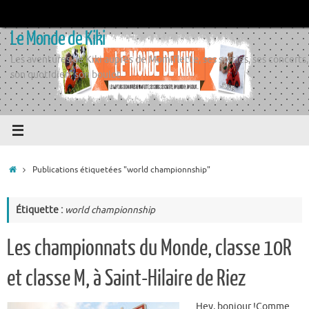
Passer
au
Le Monde de Kiki
contenu
Les aventures de Kiki auprès de Momiflette, ses sorties, ses concerts,
son quotidien, son boulot
Accueil
Publications étiquetées "world championnship"
Étiquette :
world championnship
Les championnats du Monde, classe 10R
et classe M, à Saint-Hilaire de Riez
Hey, bonjour !Comme