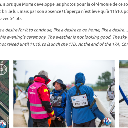
, alors que Momi développe les photos pour la cérémonie de ce soir.
t brille lui, mais par son absence ! L’aperçu n’est levé qu’à 11h10, po
avec 54 pts.
 a desire for it to continue, like a desire to go home, like a desir
is evening’s ceremony. The weather is not looking good. The sky is
ot raised until 11:10, to launch the 17D. At the end of the 17A, Chri