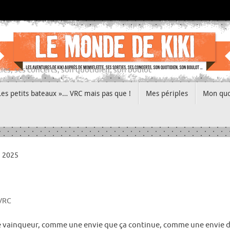
ies, ses concerts, son quotidien, son boulot
Les petits bateaux »… VRC mais pas que !
Mes périples
Mon quo
 2025
 VRC
e vainqueur, comme une envie que ça continue, comme une envie d