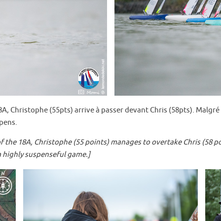
la 18A, Christophe (55pts) arrive à passer devant Chris (58pts). Malg
spens.
 of the 18A, Christophe (55 points) manages to overtake Chris (58 
a highly suspenseful game.]