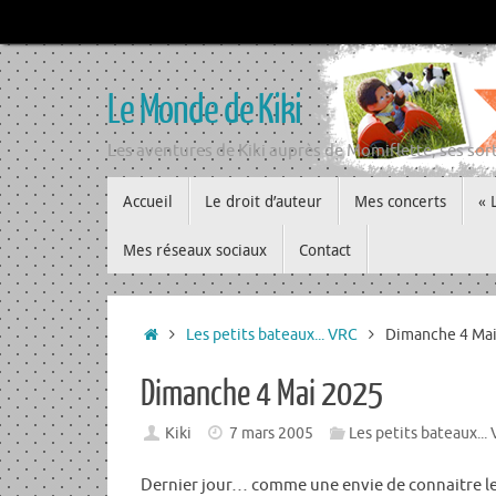
Passer
au
contenu
Le Monde de Kiki
Les aventures de Kiki auprès de Momiflette, ses sort
Passer
Accueil
Le droit d’auteur
Mes concerts
« 
au
contenu
Mes réseaux sociaux
Contact
Accueil
Les petits bateaux... VRC
Dimanche 4 Mai
Dimanche 4 Mai 2025
Kiki
7 mars 2005
Les petits bateaux...
Dernier jour… comme une envie de connaitre l