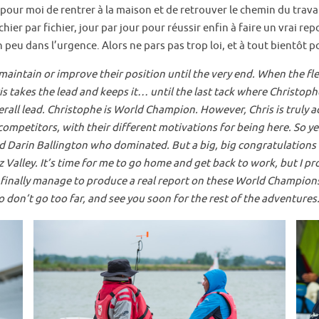
re pour moi de rentrer à la maison et de retrouver le chemin du trav
fichier par fichier, jour par jour pour réussir enfin à faire un vrai
peu dans l’urgence. Alors ne pars pas trop loi, et à tout bientôt p
maintain or improve their position until the very end. When the fle
s takes the lead and keeps it… until the last tack where Christoph
overall lead. Christophe is World Champion. However, Chris is trul
 competitors, with their different motivations for being here. So 
and Darin Ballington who dominated. But a big, big congratulations
z Valley. It’s time for me to go home and get back to work, but I pro
y, to finally manage to produce a real report on these World Champi
don’t go too far, and see you soon for the rest of the adventures.