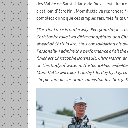
des Vallée de Saint-Hilaire-de-Riez. Il est l’heu
c’est loin d’être fini. Momiflette va reprendre 
complets donc que ces simples résumés faits un 
[The final race is underway. Everyone hopes to 
Christophe take two different options, and Chri
ahead of Chris in 4th, thus consolidating his 
Personally, I admire the performance of all the
finishers Christophe Boisnault, Chris Harris, 
on this body of water in the Saint-Hilaire-de-Rie
Momiflette will take it file by file, day by da
simple summaries done somewhat in a hurry. So 