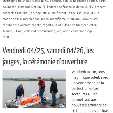
christophe boisnault
,
classe m
,
Club nautique de Saint-Hilaire de Riez
,
darin
ballington
,
diamond
,
Dzikun
,
F6
,
federation francaise de voile
,
FFV
,
graham
bantock
,
Gran-Niou
,
grunge
,
guillaume florent
,
IMCA
,
irsa
,
ITCA
,
kiki
,
le
monde de kiki
,
marblehead
,
momi
,
momiflette
,
Niou-Niou
,
Niouprism
,
Nioutaine
,
nioutram
,
regate
,
regatta
,
Saint-Hilaire de Riez
,
ten rater
,
Trance
,
ultime
,
voile radiocommandee
,
vrc
,
world championnship
0
Vendredi 04/25, samedi 04/26, les
jauges, la cérémonie d’ouverture
Vendredi matin, sous un
magnifique soleil, avec
un vent proche de la
perfection entre
secteurs ENE et E,
permettant aux
nouveaux arrivants de
se tomber dans les bras,