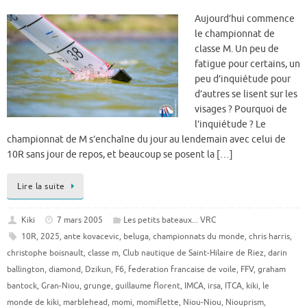
Aujourd’hui commence
le championnat de
classe M. Un peu de
fatigue pour certains, un
peu d’inquiétude pour
d’autres se lisent sur les
visages ? Pourquoi de
l’inquiétude ? Le
championnat de M s’enchaîne du jour au lendemain avec celui de
10R sans jour de repos, et beaucoup se posent la […]
Lire la suite
Kiki
7 mars 2005
Les petits bateaux... VRC
10R
,
2025
,
ante kovacevic
,
beluga
,
championnats du monde
,
chris harris
,
christophe boisnault
,
classe m
,
Club nautique de Saint-Hilaire de Riez
,
darin
ballington
,
diamond
,
Dzikun
,
F6
,
federation francaise de voile
,
FFV
,
graham
bantock
,
Gran-Niou
,
grunge
,
guillaume florent
,
IMCA
,
irsa
,
ITCA
,
kiki
,
le
monde de kiki
,
marblehead
,
momi
,
momiflette
,
Niou-Niou
,
Niouprism
,