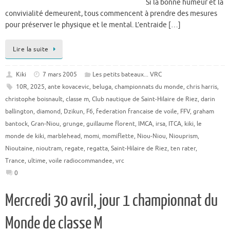
Si la bonne humeur et la
convivialité demeurent, tous commencent à prendre des mesures
pour préserver le physique et le mental. L’entraide […]
Lire la suite
Kiki
7 mars 2005
Les petits bateaux... VRC
10R
,
2025
,
ante kovacevic
,
beluga
,
championnats du monde
,
chris harris
,
christophe boisnault
,
classe m
,
Club nautique de Saint-Hilaire de Riez
,
darin
ballington
,
diamond
,
Dzikun
,
F6
,
federation francaise de voile
,
FFV
,
graham
bantock
,
Gran-Niou
,
grunge
,
guillaume florent
,
IMCA
,
irsa
,
ITCA
,
kiki
,
le
monde de kiki
,
marblehead
,
momi
,
momiflette
,
Niou-Niou
,
Niouprism
,
Nioutaine
,
nioutram
,
regate
,
regatta
,
Saint-Hilaire de Riez
,
ten rater
,
Trance
,
ultime
,
voile radiocommandee
,
vrc
0
Mercredi 30 avril, jour 1 championnat du
Monde de classe M