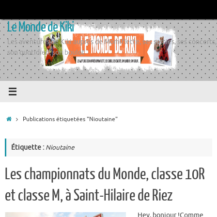
Passer
au
Le Monde de Kiki
contenu
Les aventures de Kiki auprès de Momiflette, ses sorties, ses concerts,
son quotidien, son boulot
Accueil
Publications étiquetées "Nioutaine"
Étiquette :
Nioutaine
Les championnats du Monde, classe 10R
et classe M, à Saint-Hilaire de Riez
Hey, bonjour !Comme