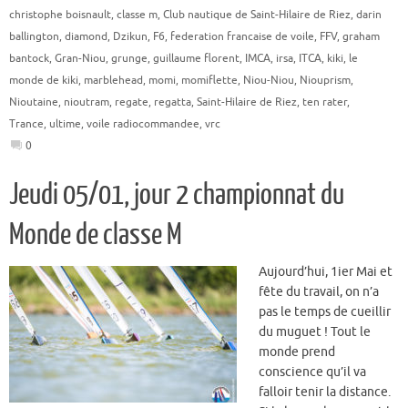
christophe boisnault
,
classe m
,
Club nautique de Saint-Hilaire de Riez
,
darin
ballington
,
diamond
,
Dzikun
,
F6
,
federation francaise de voile
,
FFV
,
graham
bantock
,
Gran-Niou
,
grunge
,
guillaume florent
,
IMCA
,
irsa
,
ITCA
,
kiki
,
le
monde de kiki
,
marblehead
,
momi
,
momiflette
,
Niou-Niou
,
Niouprism
,
Nioutaine
,
nioutram
,
regate
,
regatta
,
Saint-Hilaire de Riez
,
ten rater
,
Trance
,
ultime
,
voile radiocommandee
,
vrc
0
Jeudi 05/01, jour 2 championnat du
Monde de classe M
Aujourd’hui, 1ier Mai et
fête du travail, on n’a
pas le temps de cueillir
du muguet ! Tout le
monde prend
conscience qu’il va
falloir tenir la distance.