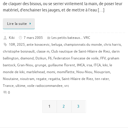
de claquer des bisous, ou se serrer virilement la main, de poser leur
matériel, d’enchainer les jauges, et de mettre à l’eau […]
Lire la suite
Kiki
7 mars 2005
Les petits bateaux... VRC
10R
,
2025
,
ante kovacevic
,
beluga
,
championnats du monde
,
chris harris
,
christophe boisnault
,
classe m
,
Club nautique de Saint-Hilaire de Riez
,
darin
ballington
,
diamond
,
Dzikun
,
F6
,
federation francaise de voile
,
FFV
,
graham
bantock
,
Gran-Niou
,
grunge
,
guillaume florent
,
IMCA
,
irsa
,
ITCA
,
kiki
,
le
monde de kiki
,
marblehead
,
momi
,
momiflette
,
Niou-Niou
,
Niouprism
,
Nioutaine
,
nioutram
,
regate
,
regatta
,
Saint-Hilaire de Riez
,
ten rater
,
Trance
,
ultime
,
voile radiocommandee
,
vrc
0
1
2
3