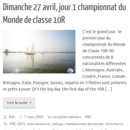
Dimanche 27 avril, jour 1 championnat du
Monde de classe 10R
C’est le grand jour : le
premier jour du
championnat du Monde
de Classe 10R !45
concurrents de 8
nationalités différentes
( Allemagne, Australie,
Croatie, France, Grande-
Bretagne, Italie, Pologne, Suisse), répartis en 3 flottes sont présents
et prêts à jouer. [It’s the big day: the first day of the 10R […]
Lire la suite
Kiki
7 mars 2005
Les petits bateaux... VRC
10R
,
2025
,
ante kovacevic
,
beluga
,
championnats du monde
,
chris harris
,