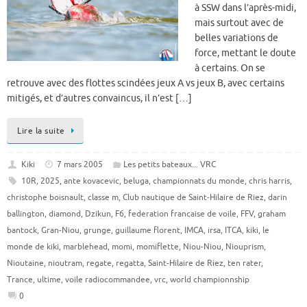
à SSW dans l’après-midi,
mais surtout avec de
belles variations de
force, mettant le doute
à certains. On se
retrouve avec des flottes scindées jeux A vs jeux B, avec certains
mitigés, et d’autres convaincus, il n’est […]
Lire la suite
Kiki
7 mars 2005
Les petits bateaux... VRC
10R
,
2025
,
ante kovacevic
,
beluga
,
championnats du monde
,
chris harris
,
christophe boisnault
,
classe m
,
Club nautique de Saint-Hilaire de Riez
,
darin
ballington
,
diamond
,
Dzikun
,
F6
,
federation francaise de voile
,
FFV
,
graham
bantock
,
Gran-Niou
,
grunge
,
guillaume florent
,
IMCA
,
irsa
,
ITCA
,
kiki
,
le
monde de kiki
,
marblehead
,
momi
,
momiflette
,
Niou-Niou
,
Niouprism
,
Nioutaine
,
nioutram
,
regate
,
regatta
,
Saint-Hilaire de Riez
,
ten rater
,
Trance
,
ultime
,
voile radiocommandee
,
vrc
,
world championnship
0