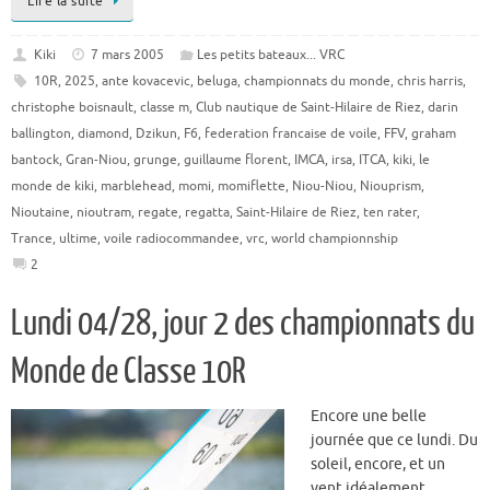
Lire la suite
Kiki
7 mars 2005
Les petits bateaux... VRC
10R
,
2025
,
ante kovacevic
,
beluga
,
championnats du monde
,
chris harris
,
christophe boisnault
,
classe m
,
Club nautique de Saint-Hilaire de Riez
,
darin
ballington
,
diamond
,
Dzikun
,
F6
,
federation francaise de voile
,
FFV
,
graham
bantock
,
Gran-Niou
,
grunge
,
guillaume florent
,
IMCA
,
irsa
,
ITCA
,
kiki
,
le
monde de kiki
,
marblehead
,
momi
,
momiflette
,
Niou-Niou
,
Niouprism
,
Nioutaine
,
nioutram
,
regate
,
regatta
,
Saint-Hilaire de Riez
,
ten rater
,
Trance
,
ultime
,
voile radiocommandee
,
vrc
,
world championnship
2
Lundi 04/28, jour 2 des championnats du
Monde de Classe 10R
Encore une belle
journée que ce lundi. Du
soleil, encore, et un
vent idéalement