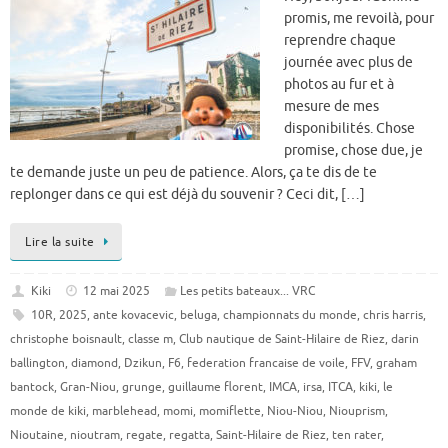
promis, me revoilà, pour
reprendre chaque
journée avec plus de
photos au fur et à
mesure de mes
disponibilités. Chose
promise, chose due, je
te demande juste un peu de patience. Alors, ça te dis de te
replonger dans ce qui est déjà du souvenir ? Ceci dit, […]
Lire la suite
Kiki
12 mai 2025
Les petits bateaux... VRC
10R
,
2025
,
ante kovacevic
,
beluga
,
championnats du monde
,
chris harris
,
christophe boisnault
,
classe m
,
Club nautique de Saint-Hilaire de Riez
,
darin
ballington
,
diamond
,
Dzikun
,
F6
,
federation francaise de voile
,
FFV
,
graham
bantock
,
Gran-Niou
,
grunge
,
guillaume florent
,
IMCA
,
irsa
,
ITCA
,
kiki
,
le
monde de kiki
,
marblehead
,
momi
,
momiflette
,
Niou-Niou
,
Niouprism
,
Nioutaine
,
nioutram
,
regate
,
regatta
,
Saint-Hilaire de Riez
,
ten rater
,