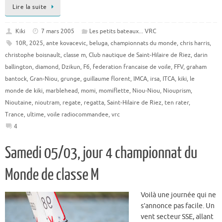
Lire la suite
Kiki
7 mars 2005
Les petits bateaux... VRC
10R
,
2025
,
ante kovacevic
,
beluga
,
championnats du monde
,
chris harris
,
christophe boisnault
,
classe m
,
Club nautique de Saint-Hilaire de Riez
,
darin
ballington
,
diamond
,
Dzikun
,
F6
,
federation francaise de voile
,
FFV
,
graham
bantock
,
Gran-Niou
,
grunge
,
guillaume florent
,
IMCA
,
irsa
,
ITCA
,
kiki
,
le
monde de kiki
,
marblehead
,
momi
,
momiflette
,
Niou-Niou
,
Niouprism
,
Nioutaine
,
nioutram
,
regate
,
regatta
,
Saint-Hilaire de Riez
,
ten rater
,
Trance
,
ultime
,
voile radiocommandee
,
vrc
4
Samedi 05/03, jour 4 championnat du
Monde de classe M
Voilà une journée qui ne
s’annonce pas facile. Un
vent secteur SSE, allant