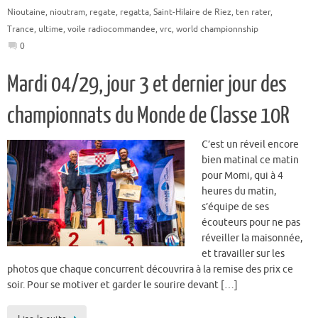
Nioutaine
,
nioutram
,
regate
,
regatta
,
Saint-Hilaire de Riez
,
ten rater
,
Trance
,
ultime
,
voile radiocommandee
,
vrc
,
world championnship
0
Mardi 04/29, jour 3 et dernier jour des
championnats du Monde de Classe 10R
C’est un réveil encore
bien matinal ce matin
pour Momi, qui à 4
heures du matin,
s’équipe de ses
écouteurs pour ne pas
réveiller la maisonnée,
et travailler sur les
photos que chaque concurrent découvrira à la remise des prix ce
soir. Pour se motiver et garder le sourire devant […]