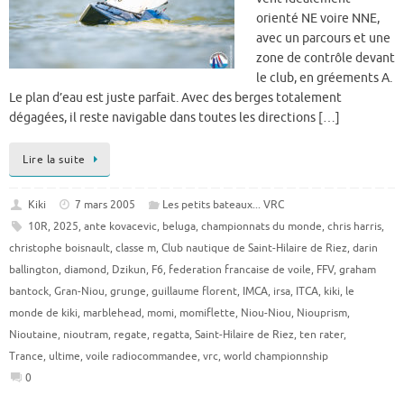
orienté NE voire NNE,
avec un parcours et une
zone de contrôle devant
le club, en gréements A.
Le plan d’eau est juste parfait. Avec des berges totalement
dégagées, il reste navigable dans toutes les directions […]
Lire la suite
Kiki
7 mars 2005
Les petits bateaux... VRC
10R
,
2025
,
ante kovacevic
,
beluga
,
championnats du monde
,
chris harris
,
christophe boisnault
,
classe m
,
Club nautique de Saint-Hilaire de Riez
,
darin
ballington
,
diamond
,
Dzikun
,
F6
,
federation francaise de voile
,
FFV
,
graham
bantock
,
Gran-Niou
,
grunge
,
guillaume florent
,
IMCA
,
irsa
,
ITCA
,
kiki
,
le
monde de kiki
,
marblehead
,
momi
,
momiflette
,
Niou-Niou
,
Niouprism
,
Nioutaine
,
nioutram
,
regate
,
regatta
,
Saint-Hilaire de Riez
,
ten rater
,
Trance
,
ultime
,
voile radiocommandee
,
vrc
,
world championnship
0