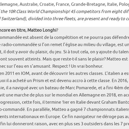
llemagne, Australie, Croatie, France, Grande-Bretagne, Italie, Polog
y of the 10R Class World Championship! 45 competitors from eight dif
nd Switzerland), divided into three fleets, are present and ready to 
ore en titre, Matteo Longhi
?
commandée est absent de la compétition et ne pourra pas défendr
le radio-commandée si l’on remet l’église au milieu du village, est u
il doit y avoir du plaisir, du jeu. Si à tout cela, on y ajoute du tale
nt souvent atteints. Mais que reste-t-il sans le plaisir? Matteo est a
hec sur l’eau en s’amusant. Respect ! Un vrai bonheur.
011 en IOM, avant de découvrir les autres classes. L’italien a ess
uoi il a acheté un Prism et est devenu accro à cette classe. En 201
nie, il a navigué avec un bateau de Marc Pomarede, et a fini 4ièm 
avit une marche de plus sur le mondial en Allemagne en 2018, en ac
ogression, cette fois, il termine 1ier en Italie devant Graham Bant
dio-commandé. En parallèle, Matteo a gagné 7 championnats italie
ements internationaux en Europe. Ce fin navigateur ne déroge pas au 
fin lui donneront raison, avec en plus ses 3 outsiders dans les 7