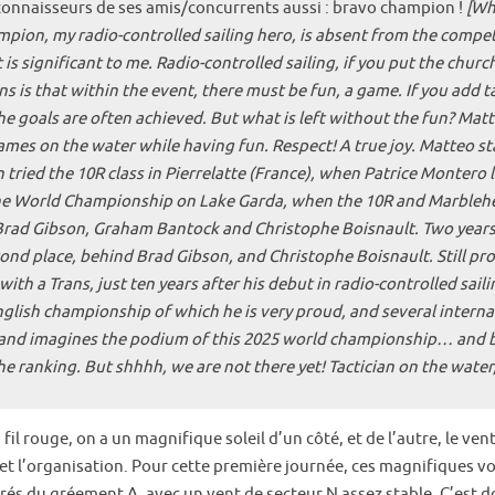
is connaisseurs de ses amis/concurrents aussi : bravo champion !
[Wh
n, my radio-controlled sailing hero, is absent from the competiti
s significant to me. Radio-controlled sailing, if you put the church 
ins is that within the event, there must be fun, a game. If you add
the goals are often achieved. But what is left without the fun? Matte
games on the water while having fun. Respect! A true joy. Matteo st
n tried the 10R class in Pierrelatte (France), when Patrice Montero
t the World Championship on Lake Garda, when the 10R and Marblehe
rad Gibson, Graham Bantock and Christophe Boisnault. Two years l
d place, behind Brad Gibson, and Christophe Boisnault. Still progre
h a Trans, just ten years after his debut in radio-controlled saili
lish championship of which he is very proud, and several internati
e, and imagines the podium of this 2025 world championship… and ba
the ranking. But shhhh, we are not there yet! Tactician on the water
 fil rouge, on a un magnifique soleil d’un côté, et de l’autre, le ven
t l’organisation. Pour cette première journée, ces magnifiques vo
és du gréement A, avec un vent de secteur N assez stable. C’est d