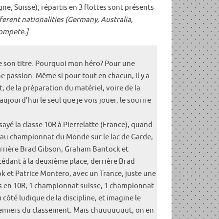
ne, Suisse), répartis en 3 flottes sont présents
ferent nationalities (Germany, Australia,
compete.]
e son titre. Pourquoi mon héro? Pour une
ne passion. Même si pour tout en chacun, il y a
nt, de la préparation du matériel, voire de la
ujourd’hui le seul que je vois jouer, le sourire
ayé la classe 10R à Pierrelatte (France), quand
6, au championnat du Monde sur le lac de Garde,
derrière Brad Gibson, Graham Bantock et
cédant à la deuxième place, derrière Brad
ok et Patrice Montero, avec un Trance, juste une
ns en 10R, 1 championnat suisse, 1 championnat
côté ludique de la discipline, et imagine le
 premiers du classement. Mais chuuuuuuut, on en