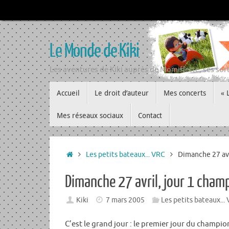
Passer
au
contenu
Le Monde de Kiki
Les aventures de Kiki auprès de Momiflette, ses sort
Passer
Accueil
Le droit d’auteur
Mes concerts
« 
au
contenu
Mes réseaux sociaux
Contact
Accueil
Les petits bateaux... VRC
Dimanche 27 avr
Dimanche 27 avril, jour 1 cha
Kiki
7 mars 2005
Les petits bateaux...
C’est le grand jour : le premier jour du champi