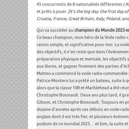
45 concurrents de 8 nationalités différentes ( A
et prêts à jouer.
[It’s the big day: the first da
Croatia, France, Great Britain, Italy, Poland, a
Qui va succéder au
champion du Monde 2023 enc
Ce beau champion, mon héro de la Voile radio-
raison simple, et significative pour moi. La voi
des objectifs, il n’en reste que dans l’évènement, 
préparation physique et mentale, les objectifs so
aux lèvres, et gagner finement des parties d’éc
Matteo a commencé la voile radio-commandée en 2
Patrice Montero lui a prêté un bateau, suite à q
alors que la classe 10R et Marblehead a été réu
Christophe Boisnault. Deux ans plus tard, il gr
Gibson, et Christophe Boisnault. Toujours en pr
dizaine d’années après ses débuts en voile-ra
anglais dont il est très fier, et plusieurs évèn
podium de ce mondial 2025… et bim, la suite et 