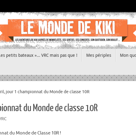
ies, ses concerts, son quotidien, son boulot
Les petits bateaux »… VRC mais pas que !
Mes périples
Mon quo
il, jour 1 championnat du Monde de classe 10R
mpionnat du Monde de classe 10R
 VRC
onnat du Monde de Classe 10R !