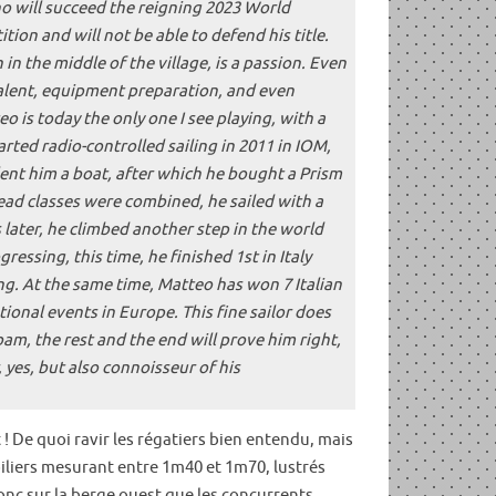
o will succeed the reigning 2023 World
on and will not be able to defend his title.
in the middle of the village, is a passion. Even
 talent, equipment preparation, and even
o is today the only one I see playing, with a
arted radio-controlled sailing in 2011 in IOM,
 lent him a boat, after which he bought a Prism
ad classes were combined, he sailed with a
ater, he climbed another step in the world
ssing, this time, he finished 1st in Italy
ng. At the same time, Matteo has won 7 Italian
onal events in Europe. This fine sailor does
m, the rest and the end will prove him right,
, yes, but also connoisseur of his
t ! De quoi ravir les régatiers bien entendu, mais
iliers mesurant entre 1m40 et 1m70, lustrés
onc sur la berge ouest que les concurrents