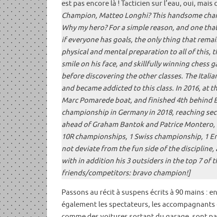
est pas encore là ! Tacticien sur l’eau, oui, ma
Champion, Matteo Longhi? This handsome champio
Why my hero? For a simple reason, and one that i
if everyone has goals, the only thing that rema
physical and mental preparation to all of this, 
smile on his face, and skillfully winning chess 
before discovering the other classes. The Italia
and became addicted to this class. In 2016, a
Marc Pomarede boat, and finished 4th behind B
championship in Germany in 2018, reaching secon
ahead of Graham Bantok and Patrice Montero, wit
10R championships, 1 Swiss championship, 1 Eng
not deviate from the fun side of the disciplin
with in addition his 3 outsiders in the top 7 of 
friends/competitors: bravo champion!]
Passons au récit à suspens écrits à 90 mains : en
également les spectateurs, les accompagnants e
comme des voitures sortant du garage, sont par