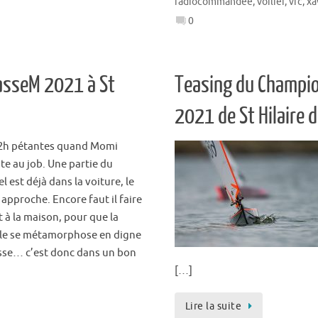
radiocommandee
,
voilier
,
vrc
,
xa
0
asseM 2021 à St
Teasing du Champio
2021 de St Hilaire d
 12h pétantes quand Momi
te au job. Une partie du
l est déjà dans la voiture, le
approche. Encore faut il faire
 à la maison, pour que la
le se métamorphose en digne
sse… c’est donc dans un bon
[…]
Lire la suite