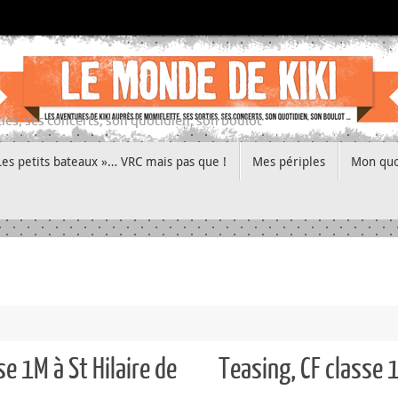
ies, ses concerts, son quotidien, son boulot
Les petits bateaux »… VRC mais pas que !
Mes périples
Mon quo
e 1M à St Hilaire de
Teasing, CF classe 