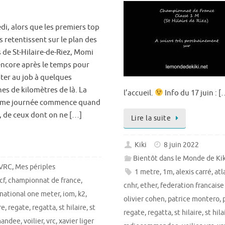
di, alors que les premiers top
 retentissent sur le plan des
 de St-Hilaire-de-Riez, Momi
encore après le temps pour
ter au job à quelques
es de kilomètres de là. La
l’accueil.
Info du 17 juin : [
ème journée commence quand
, de ceux dont on ne […]
Lire la suite
Kiki
8 juin 2022
Bientôt dans le Monde de Kiki:
 VRC
,
Mes périples
1 metre
,
1m
,
alexis carré
,
atl
cf
,
championnat de france
,
cnhr
,
ether
,
federation francaise
rnational one meter
,
iom
,
k2
,
olivier cohen
,
patrice montero
,
re
,
regate
,
regatta
,
st hilaire
,
st
regate
,
regatta
,
st hilaire
,
st hila
mandee
,
voilier
,
vrc
,
xavier liger