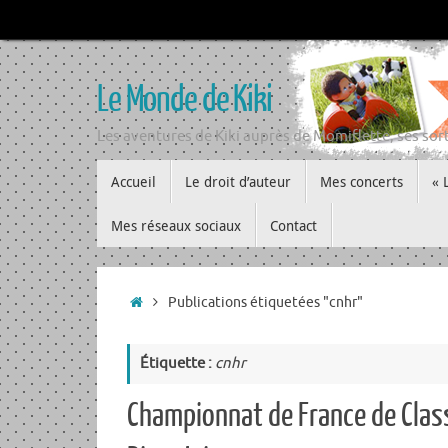
Passer
au
contenu
Le Monde de Kiki
Les aventures de Kiki auprès de Momiflette, ses sort
Passer
Accueil
Le droit d’auteur
Mes concerts
« 
au
contenu
Mes réseaux sociaux
Contact
Accueil
Publications étiquetées "cnhr"
Étiquette :
cnhr
Championnat de France de Class