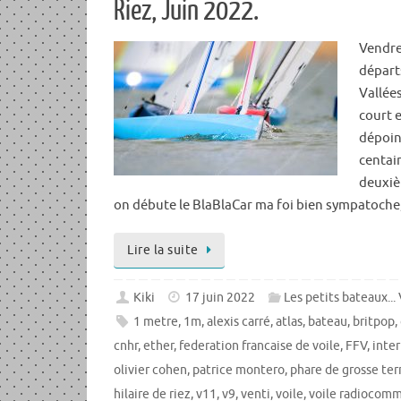
Riez, Juin 2022.
Vendre
départs
Vallées
court 
dépoin
centain
deuxi
on débute le BlaBlaCar ma foi bien sympatoche
Lire la suite
Kiki
17 juin 2022
Les petits bateaux...
1 metre
,
1m
,
alexis carré
,
atlas
,
bateau
,
britpop
,
cnhr
,
ether
,
federation francaise de voile
,
FFV
,
inte
olivier cohen
,
patrice montero
,
phare de grosse ter
hilaire de riez
,
v11
,
v9
,
venti
,
voile
,
voile radiocom