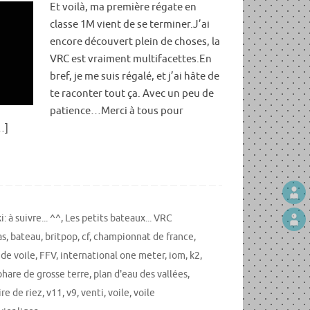
Et voilà, ma première régate en
classe 1M vient de se terminer.J’ai
encore découvert plein de choses, la
VRC est vraiment multifacettes.En
bref, je me suis régalé, et j’ai hâte de
te raconter tout ça. Avec un peu de
patience…Merci à tous pour
…]
 à suivre... ^^
,
Les petits bateaux... VRC
as
,
bateau
,
britpop
,
cf
,
championnat de france
,
 de voile
,
FFV
,
international one meter
,
iom
,
k2
,
phare de grosse terre
,
plan d'eau des vallées
,
ire de riez
,
v11
,
v9
,
venti
,
voile
,
voile