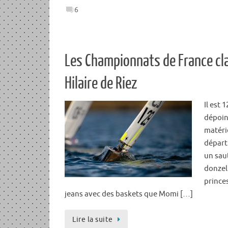
6
Les Championnats de France cl
Hilaire de Riez
Il est
dépoin
matérie
départ 
un saut
donzel
prince
jeans avec des baskets que Momi […]
Lire la suite