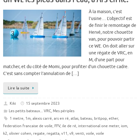
À la maison, c’est
l’usine… L’objectif est
de finir le remontage de
Hervé, notre chouette
van, pour pouvoir partir
ce WE. On doit aller sur
une régate de VRC, en
M, d’une part pour
matcher, et du côté de Momi, pour profiter d’un chouette cadre.
C’est sans compter l’annulation de […]
Lire la suite
Kiki
15 septembre 2023
Les petits bateaux... VRC
,
Mes périples
1 metre
,
1m
,
alexis carré
,
ars en ré
,
atlas
,
bateau
,
britpop
,
ether
,
federation francaise de voile
,
FFV
,
ile de ré
,
international one meter
,
iom
,
k2
,
olivier cohen
,
regate
,
regatta
,
v11
,
v9
,
venti
,
voile
,
voile