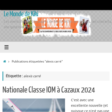
Passer
au
Le Monde de Kiki
contenu
Les aventures de Kiki auprès de Momiflette, ses sorties, ses concerts,
son quotidien, son boulot
Accueil
Publications étiquetées "alexis carré"
Étiquette :
alexis carré
Nationale Classe IOM à Cazaux 2024
C’est avec une
excellente nouvelle (et
puisque ce n’est pas une