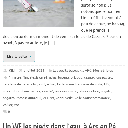
surprise non plus,
notons que le bonheur
tient définitivement à
peu de chose, be happy),
que je prends la
décision au dernier moment de venir sur le lac de Cazaux. 2 pas en
avant, 3 pas en arrière, je […]
Lire la suite
Kiki
7 juillet 2024
Les petits bateaux... VRC
,
Mes périples
1 metre
,
1m
,
alexis carré
,
atlas
,
bateau
,
britpop
,
cazaux
,
cazaux lac
,
cercle voile cazaux lac
,
cvcl
,
ether
,
federation francaise de voile
,
FFV
,
international one meter
,
iom
,
k2
,
national ouest
,
olivier cohen
,
regate
,
regatta
,
romain dubreuil
,
v11
,
v9
,
venti
,
voile
,
voile radiocommandee
,
voilier
,
vrc
0
Un WE les pieds dans l’eau, à Ars en Ré.