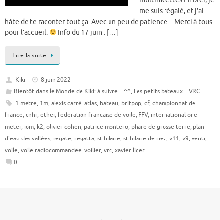
multifacettes.En bref, je
me suis régalé, et j’ai
hâte de te raconter tout ça. Avec un peu de patience…Merci à tous
pour l’accueil.
Info du 17 juin : […]
Lire la suite
Kiki
8 juin 2022
Bientôt dans le Monde de Kiki: à suivre... ^^
,
Les petits bateaux... VRC
1 metre
,
1m
,
alexis carré
,
atlas
,
bateau
,
britpop
,
cf
,
championnat de
france
,
cnhr
,
ether
,
federation francaise de voile
,
FFV
,
international one
meter
,
iom
,
k2
,
olivier cohen
,
patrice montero
,
phare de grosse terre
,
plan
d'eau des vallées
,
regate
,
regatta
,
st hilaire
,
st hilaire de riez
,
v11
,
v9
,
venti
,
voile
,
voile radiocommandee
,
voilier
,
vrc
,
xavier liger
0