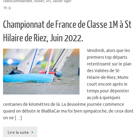
radiocommandee
,
voilier
,
vrc
,
xavier liger
0
Championnat de France de Classe 1M à St
Hilaire de Riez, Juin 2022.
Vendredi, alors que les
premiers top départs
retentissent sur le plan
des Vallées de St-
Hilaire-de-Riez, Momi
court encore après le
temps pour dépointer
au job à quelques
centaines de kilomètres de là. La deuxième journée commence
quand on débute le BlaBlaCar ma foi bien sympatoche, de ceux dont
on ne […]
Lire la suite