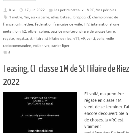
Kiki
17 juin 2022
Les petits bateaux... VRC
,
Mes périples
1 metre
,
1m
,
alexis carré
,
atlas
,
bateau
,
britpop
,
cf
,
championnat de
france
,
cnhr
,
ether
,
federation francaise de voile
,
FFV
,
international one
meter
,
iom
,
k2
,
olivier cohen
,
patrice montero
,
phare de grosse terre
,
regate
,
regatta
,
st hilaire
,
st hilaire de riez
,
v11
,
v9
,
venti
,
voile
,
voile
radiocommandee
,
voilier
,
vrc
,
xavier liger
6
Teasing, CF classe 1M de St Hilaire de Riez
2022
Et voilà, ma première
régate en classe 1M
vient de se terminer.J’ai
encore découvert plein
de choses, la VRC est
vraiment