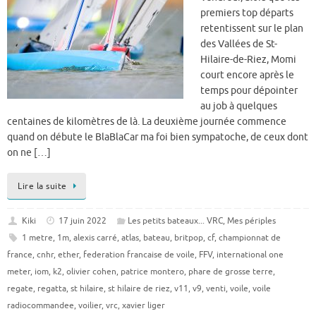
premiers top départs
retentissent sur le plan
des Vallées de St-
Hilaire-de-Riez, Momi
court encore après le
temps pour dépointer
au job à quelques
centaines de kilomètres de là. La deuxième journée commence
quand on débute le BlaBlaCar ma foi bien sympatoche, de ceux dont
on ne […]
Lire la suite
Kiki
17 juin 2022
Les petits bateaux... VRC
,
Mes périples
1 metre
,
1m
,
alexis carré
,
atlas
,
bateau
,
britpop
,
cf
,
championnat de
france
,
cnhr
,
ether
,
federation francaise de voile
,
FFV
,
international one
meter
,
iom
,
k2
,
olivier cohen
,
patrice montero
,
phare de grosse terre
,
regate
,
regatta
,
st hilaire
,
st hilaire de riez
,
v11
,
v9
,
venti
,
voile
,
voile
radiocommandee
,
voilier
,
vrc
,
xavier liger