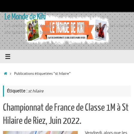
Passer
au
Le Monde de Kiki
contenu
Les aventures de Kiki auprès de Momiflette, ses sorties, ses concerts,
son quotidien, son boulot
Accueil
Publications étiquetées "st hilaire"
Étiquette :
st hilaire
Championnat de France de Classe 1M à St
Hilaire de Riez, Juin 2022.
Vendredi, alors que les