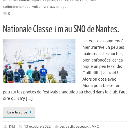
radiocommandee
,
voilier
,
vrc
,
xavier liger
0
Nationale Classe 1m au SNO de Nantes.
La régate a commencé
hier. J’arrive un peu les
mains dans les poches,
bien enfoncées, car ça
pique un peu les didis.
Ouiiiiiiiiii, j’ai froid !
Alors on opte avec
Momi pour bosser un
peu sur les photos de festivals tranquilou au chaud dans le club. Faut
dire qu’il n’y […]
Lire la suite
Kiki
13 octobre 2022
Les petits bateaux... VRC