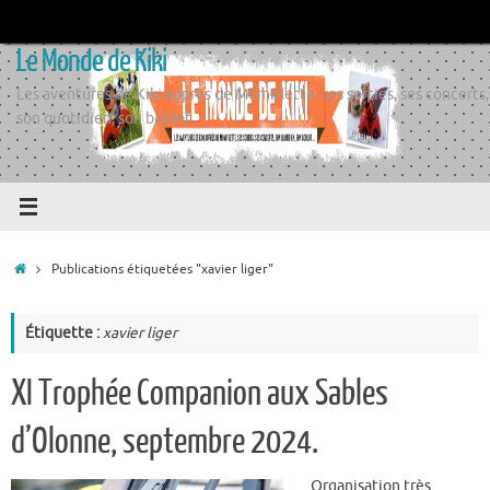
Passer
au
Le Monde de Kiki
contenu
Les aventures de Kiki auprès de Momiflette, ses sorties, ses concerts,
son quotidien, son boulot
Accueil
Publications étiquetées "xavier liger"
Étiquette :
xavier liger
XI Trophée Companion aux Sables
d’Olonne, septembre 2024.
Organisation très