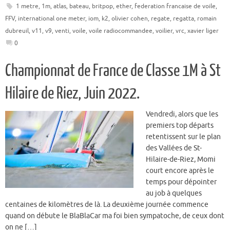
1 metre
,
1m
,
atlas
,
bateau
,
britpop
,
ether
,
federation francaise de voile
,
FFV
,
international one meter
,
iom
,
k2
,
olivier cohen
,
regate
,
regatta
,
romain
dubreuil
,
v11
,
v9
,
venti
,
voile
,
voile radiocommandee
,
voilier
,
vrc
,
xavier liger
0
Championnat de France de Classe 1M à St
Hilaire de Riez, Juin 2022.
Vendredi, alors que les
premiers top départs
retentissent sur le plan
des Vallées de St-
Hilaire-de-Riez, Momi
court encore après le
temps pour dépointer
au job à quelques
centaines de kilomètres de là. La deuxième journée commence
quand on débute le BlaBlaCar ma foi bien sympatoche, de ceux dont
on ne […]