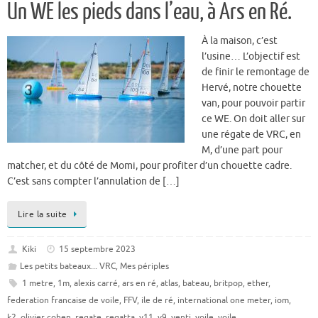
Un WE les pieds dans l’eau, à Ars en Ré.
À la maison, c’est
l’usine… L’objectif est
de finir le remontage de
Hervé, notre chouette
van, pour pouvoir partir
ce WE. On doit aller sur
une régate de VRC, en
M, d’une part pour
matcher, et du côté de Momi, pour profiter d’un chouette cadre.
C’est sans compter l’annulation de […]
Lire la suite
Kiki
15 septembre 2023
Les petits bateaux... VRC
,
Mes périples
1 metre
,
1m
,
alexis carré
,
ars en ré
,
atlas
,
bateau
,
britpop
,
ether
,
federation francaise de voile
,
FFV
,
ile de ré
,
international one meter
,
iom
,
k2
,
olivier cohen
,
regate
,
regatta
,
v11
,
v9
,
venti
,
voile
,
voile