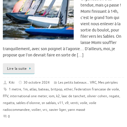
tendue, mais ça passe !
Momi finissant à 14h,
c’est le grand Tom qui
vient nous enlever à la
sortie du boulot, pour
filer vers les Sables. On
laisse Momi souffler
tranquillement, avec son poignet à l’agonie… D’ailleurs, moi, je
propose que l’on devrait faire en sorte de […]
Lire la suite
Kiki
30 octobre 2024
Les petits bateaux... VRC
,
Mes périples
1 metre
,
1m
,
atlas
,
bateau
,
britpop
,
ether
,
federation francaise de voile
,
FFV
,
international one meter
,
iom
,
k2
,
laac de tanchet
,
olivier cohen
,
regate
,
regatta
,
sables d'olonne
,
sn sablais
,
v11
,
v9
,
venti
,
voile
,
voile
radiocommandee
,
voilier
,
vrc
,
xavier liger
,
yann massé
0