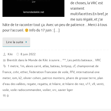
de choses, la VRC est
vraiment
multifacettes.En bref, je
me suis régalé, et j’ai
hâte de te raconter tout ça. Avec un peu de patience…Merci à tous
pour l’accueil.
Info du 17 juin : […]
Lire la suite
Kiki
8 juin 2022
Bientôt dans le Monde de Kiki: à suivre... ^^
,
Les petits bateaux... VRC
1 metre
,
1m
,
alexis carré
,
atlas
,
bateau
,
britpop
,
cf
,
championnat de
france
,
cnhr
,
ether
,
federation francaise de voile
,
FFV
,
international one
meter
,
iom
,
k2
,
olivier cohen
,
patrice montero
,
phare de grosse terre
,
plan
d'eau des vallées
,
regate
,
regatta
,
st hilaire
,
st hilaire de riez
,
v11
,
v9
,
venti
,
voile
,
voile radiocommandee
,
voilier
,
vrc
,
xavier liger
0