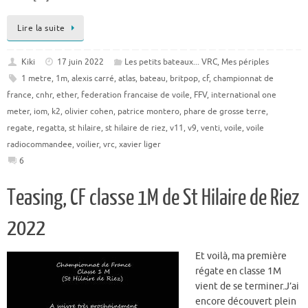
Lire la suite
Kiki
17 juin 2022
Les petits bateaux... VRC
,
Mes périples
1 metre
,
1m
,
alexis carré
,
atlas
,
bateau
,
britpop
,
cf
,
championnat de
france
,
cnhr
,
ether
,
federation francaise de voile
,
FFV
,
international one
meter
,
iom
,
k2
,
olivier cohen
,
patrice montero
,
phare de grosse terre
,
regate
,
regatta
,
st hilaire
,
st hilaire de riez
,
v11
,
v9
,
venti
,
voile
,
voile
radiocommandee
,
voilier
,
vrc
,
xavier liger
6
Teasing, CF classe 1M de St Hilaire de Riez
2022
Et voilà, ma première
régate en classe 1M
vient de se terminer.J’ai
encore découvert plein