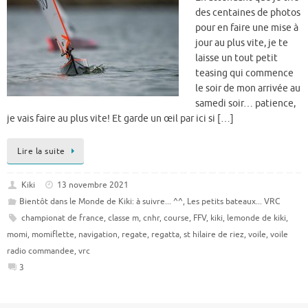
des centaines de photos
pour en faire une mise à
jour au plus vite, je te
laisse un tout petit
teasing qui commence
le soir de mon arrivée au
samedi soir… patience,
je vais faire au plus vite! Et garde un œil par ici si […]
Lire la suite
Kiki
13 novembre 2021
Bientôt dans le Monde de Kiki: à suivre... ^^
,
Les petits bateaux... VRC
championat de france
,
classe m
,
cnhr
,
course
,
FFV
,
kiki
,
lemonde de kiki
,
momi
,
momiflette
,
navigation
,
regate
,
regatta
,
st hilaire de riez
,
voile
,
voile
radio commandee
,
vrc
3