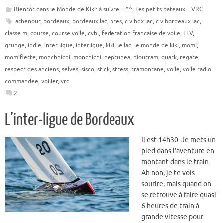
Bientôt dans le Monde de Kiki: à suivre... ^^
,
Les petits bateaux... VRC
athenour
,
bordeaux
,
bordeaux lac
,
bres
,
c v bdx lac
,
c v bordeaux lac
,
classe m
,
course
,
course voile
,
cvbl
,
federation francaise de voile
,
FFV
,
grunge
,
indie
,
inter ligue
,
interligue
,
kiki
,
le lac
,
le monde de kiki
,
momi
,
momiflette
,
monchhichi
,
monchichi
,
neptunea
,
nioutram
,
quark
,
regate
,
respect des anciens
,
selves
,
sisco
,
stick
,
stress
,
tramontane
,
voile
,
voile radio
commandee
,
voilier
,
vrc
2
L’inter-ligue de Bordeaux
Il est 14h30. Je mets un
pied dans l’aventure en
montant dans le train.
Ah non, je te vois
sourire, mais quand on
se retrouve à faire quasi
6 heures de train à
grande vitesse pour