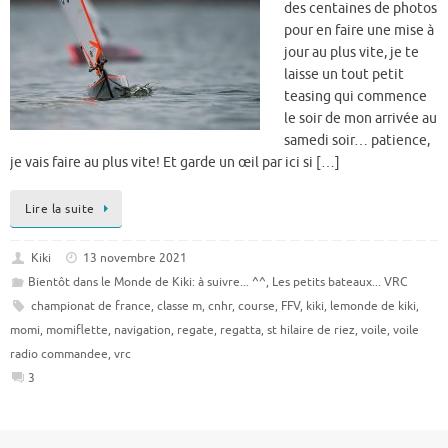
des centaines de photos
pour en faire une mise à
jour au plus vite, je te
laisse un tout petit
teasing qui commence
le soir de mon arrivée au
samedi soir… patience,
je vais faire au plus vite! Et garde un œil par ici si […]
Lire la suite
Kiki
13 novembre 2021
Bientôt dans le Monde de Kiki: à suivre... ^^
,
Les petits bateaux... VRC
championat de france
,
classe m
,
cnhr
,
course
,
FFV
,
kiki
,
lemonde de kiki
,
momi
,
momiflette
,
navigation
,
regate
,
regatta
,
st hilaire de riez
,
voile
,
voile
radio commandee
,
vrc
3