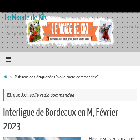
Passer
au
Le Monde de Kiki
contenu
Les aventures de Kiki auprès de Momiflette, ses sorties, ses concerts,
son quotidien, son boulot
Accueil
Publications étiquetées "voile radio commandee"
Étiquette :
voile radio commandee
Interligue de Bordeaux en M, Février
2023
Hey, je suis en vacances