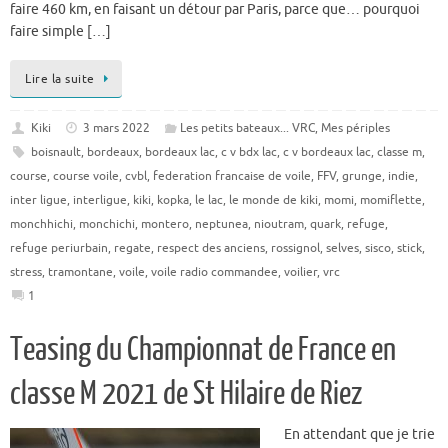
faire 460 km, en faisant un détour par Paris, parce que… pourquoi
faire simple […]
Lire la suite
Kiki
3 mars 2022
Les petits bateaux... VRC
,
Mes périples
boisnault
,
bordeaux
,
bordeaux lac
,
c v bdx lac
,
c v bordeaux lac
,
classe m
,
course
,
course voile
,
cvbl
,
federation francaise de voile
,
FFV
,
grunge
,
indie
,
inter ligue
,
interligue
,
kiki
,
kopka
,
le lac
,
le monde de kiki
,
momi
,
momiflette
,
monchhichi
,
monchichi
,
montero
,
neptunea
,
nioutram
,
quark
,
refuge
,
refuge periurbain
,
regate
,
respect des anciens
,
rossignol
,
selves
,
sisco
,
stick
,
stress
,
tramontane
,
voile
,
voile radio commandee
,
voilier
,
vrc
1
Teasing du Championnat de France en
classe M 2021 de St Hilaire de Riez
En attendant que je trie