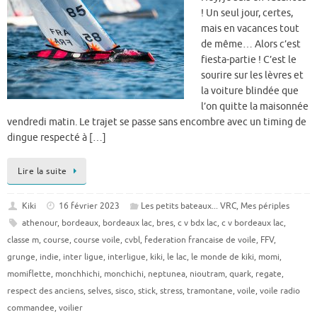
! Un seul jour, certes,
mais en vacances tout
de même… Alors c’est
fiesta-partie ! C’est le
sourire sur les lèvres et
la voiture blindée que
l’on quitte la maisonnée
vendredi matin. Le trajet se passe sans encombre avec un timing de
dingue respecté à […]
Lire la suite
Kiki
16 février 2023
Les petits bateaux... VRC
,
Mes périples
athenour
,
bordeaux
,
bordeaux lac
,
bres
,
c v bdx lac
,
c v bordeaux lac
,
classe m
,
course
,
course voile
,
cvbl
,
federation francaise de voile
,
FFV
,
grunge
,
indie
,
inter ligue
,
interligue
,
kiki
,
le lac
,
le monde de kiki
,
momi
,
momiflette
,
monchhichi
,
monchichi
,
neptunea
,
nioutram
,
quark
,
regate
,
respect des anciens
,
selves
,
sisco
,
stick
,
stress
,
tramontane
,
voile
,
voile radio
commandee
,
voilier