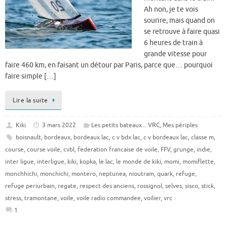
Ah non, je te vois
sourire, mais quand on
se retrouve à faire quasi
6 heures de train à
grande vitesse pour
faire 460 km, en faisant un détour par Paris, parce que… pourquoi
faire simple […]
Lire la suite
Kiki
3 mars 2022
Les petits bateaux... VRC
,
Mes périples
boisnault
,
bordeaux
,
bordeaux lac
,
c v bdx lac
,
c v bordeaux lac
,
classe m
,
course
,
course voile
,
cvbl
,
federation francaise de voile
,
FFV
,
grunge
,
indie
,
inter ligue
,
interligue
,
kiki
,
kopka
,
le lac
,
le monde de kiki
,
momi
,
momiflette
,
monchhichi
,
monchichi
,
montero
,
neptunea
,
nioutram
,
quark
,
refuge
,
refuge periurbain
,
regate
,
respect des anciens
,
rossignol
,
selves
,
sisco
,
stick
,
stress
,
tramontane
,
voile
,
voile radio commandee
,
voilier
,
vrc
1