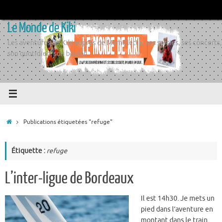
Passer
au
Le Monde de Kiki
contenu
Les aventures de Kiki auprès de Momiflette, ses sorties, ses concerts,
son quotidien, son boulot
Accueil
Publications étiquetées "refuge"
Étiquette :
refuge
L’inter-ligue de Bordeaux
Il est 14h30. Je mets un
pied dans l’aventure en
montant dans le train.