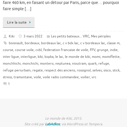
faire 460 km, en faisant un détour par Paris, parce que… pourquoi
faire simple […]
Lire la suite
Kiki
3 mars 2022
Les petits bateaux... VRC
,
Mes périples
boisnault
,
bordeaux
,
bordeaux lac
,
c v bdx lac
,
c v bordeaux lac
,
classe m
,
course
,
course voile
,
cvbl
,
federation francaise de voile
,
FFV
,
grunge
,
indie
,
inter ligue
,
interligue
,
kiki
,
kopka
,
le lac
,
le monde de kiki
,
momi
,
momiflette
,
monchhichi
,
monchichi
,
montero
,
neptunea
,
nioutram
,
quark
,
refuge
,
refuge periurbain
,
regate
,
respect des anciens
,
rossignol
,
selves
,
sisco
,
stick
,
stress
,
tramontane
,
voile
,
voile radio commandee
,
voilier
,
vrc
1
Le monde de Kiki, 2015.
Site créé par
LabAdkos
, via WordPress et Tempera.