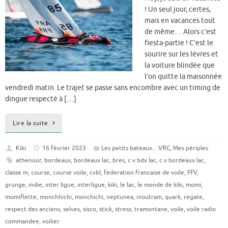
! Un seul jour, certes,
mais en vacances tout
de même… Alors c’est
fiesta-partie ! C’est le
sourire sur les lèvres et
la voiture blindée que
l’on quitte la maisonnée
vendredi matin. Le trajet se passe sans encombre avec un timing de
dingue respecté à […]
Lire la suite
Kiki
16 février 2023
Les petits bateaux... VRC
,
Mes périples
athenour
,
bordeaux
,
bordeaux lac
,
bres
,
c v bdx lac
,
c v bordeaux lac
,
classe m
,
course
,
course voile
,
cvbl
,
federation francaise de voile
,
FFV
,
grunge
,
indie
,
inter ligue
,
interligue
,
kiki
,
le lac
,
le monde de kiki
,
momi
,
momiflette
,
monchhichi
,
monchichi
,
neptunea
,
nioutram
,
quark
,
regate
,
respect des anciens
,
selves
,
sisco
,
stick
,
stress
,
tramontane
,
voile
,
voile radio
commandee
,
voilier