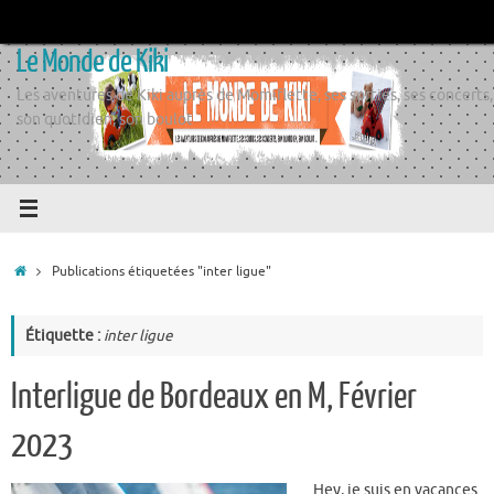
Passer
au
Le Monde de Kiki
contenu
Les aventures de Kiki auprès de Momiflette, ses sorties, ses concerts,
son quotidien, son boulot
Accueil
Publications étiquetées "inter ligue"
Étiquette :
inter ligue
Interligue de Bordeaux en M, Février
2023
Hey, je suis en vacances