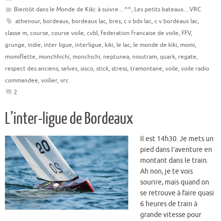
Bientôt dans le Monde de Kiki: à suivre... ^^
,
Les petits bateaux... VRC
athenour
,
bordeaux
,
bordeaux lac
,
bres
,
c v bdx lac
,
c v bordeaux lac
,
classe m
,
course
,
course voile
,
cvbl
,
federation francaise de voile
,
FFV
,
grunge
,
indie
,
inter ligue
,
interligue
,
kiki
,
le lac
,
le monde de kiki
,
momi
,
momiflette
,
monchhichi
,
monchichi
,
neptunea
,
nioutram
,
quark
,
regate
,
respect des anciens
,
selves
,
sisco
,
stick
,
stress
,
tramontane
,
voile
,
voile radio
commandee
,
voilier
,
vrc
2
L’inter-ligue de Bordeaux
Il est 14h30. Je mets un
pied dans l’aventure en
montant dans le train.
Ah non, je te vois
sourire, mais quand on
se retrouve à faire quasi
6 heures de train à
grande vitesse pour