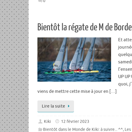
0
Bientôt la régate de M de Borde
Et att
journée
quelqu
samedi
l’ensem
UP UP
quoi, j
viens de mettre cette mise à jour en […]
Lire la suite
Kiki
12 février 2023
Bientôt dans le Monde de Kiki: à suivre... ^^
,
Les 