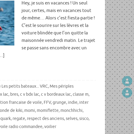
Hey, je suis en vacances ! Un seul
jour, certes, mais en vacances tout
de même… Alors c’est fiesta-partie !
C’est le sourire sur les lèvres et la
voiture blindée que l’on quitte la
maisonnée vendredi matin. Le trajet
se passe sans encombre avec un
[…]
Les petits bateaux... VRC
,
Mes périples
x lac
,
bres
,
c v bdx lac
,
c v bordeaux lac
,
classe m
,
tion francaise de voile
,
FFV
,
grunge
,
indie
,
inter
onde de kiki
,
momi
,
momiflette
,
monchhichi
,
,
quark
,
regate
,
respect des anciens
,
selves
,
sisco
,
voile radio commandee
,
voilier