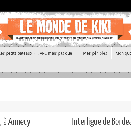
ies, ses concerts, son quotidien, son boulot
Les petits bateaux »… VRC mais pas que !
Mes périples
Mon quo
, à Annecy
Interligue de Borde