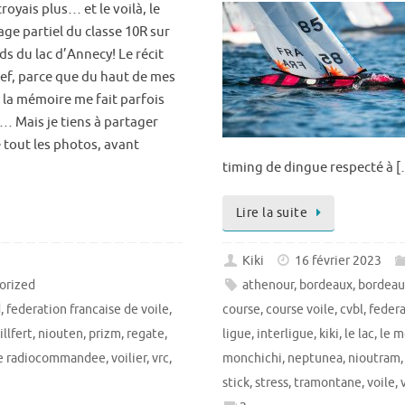
croyais plus… et le voilà, le
ge partiel du classe 10R sur
ds du lac d’Annecy! Le récit
ref, parce que du haut de mes
, la mémoire me fait parfois
… Mais je tiens à partager
 tout les photos, avant
timing de dingue respecté à 
Lire la suite
Kiki
16 février 2023
orized
athenour
,
bordeaux
,
bordeau
d
,
federation francaise de voile
,
course
,
course voile
,
cvbl
,
federa
illfert
,
niouten
,
prizm
,
regate
,
ligue
,
interligue
,
kiki
,
le lac
,
le m
le radiocommandee
,
voilier
,
vrc
,
monchichi
,
neptunea
,
nioutram
stick
,
stress
,
tramontane
,
voile
,