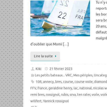
Tu n’y 
reporta
les bor
sera b
20 ans
défaut
malgré
d’oublier que Momi […]
Lire la suite
Kiki
21 février 2023
Les petits bateaux... VRC
,
Mes périples
,
Uncateg
10R
,
annecy
,
bres
,
course
,
course voile
,
diamon
FFV
,
france
,
geraldine henry
,
lac
,
national
,
nicolas w
remi bres
,
rossignol
,
rubis
,
srva
,
ten rater
,
voile
,
voi
willfert
,
Yannick rossignol