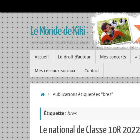
Passer
au
contenu
Le Monde de Kiki
Les aventures de Kiki auprès de Momiflette, ses sort
Passer
Accueil
Le droit d’auteur
Mes concerts
« 
au
contenu
Mes réseaux sociaux
Contact
Accueil
Publications étiquetées "bres"
Étiquette :
bres
Le national de Classe 10R 2022