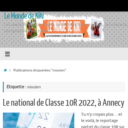
Passer
au
Le Monde de Kiki
contenu
Les aventures de Kiki auprès de Momiflette, ses sorties, ses concerts,
son quotidien, son boulot
Accueil
Publications étiquetées "niouten"
Étiquette :
niouten
Le national de Classe 10R 2022, à Annecy
Tu n’y croyais plus… et
le voilà, le reportage
partiel du classe 10R sur