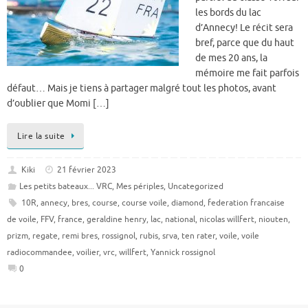
les bords du lac
d’Annecy! Le récit sera
bref, parce que du haut
de mes 20 ans, la
mémoire me fait parfois
défaut… Mais je tiens à partager malgré tout les photos, avant
d’oublier que Momi […]
Lire la suite
Kiki
21 février 2023
Les petits bateaux... VRC
,
Mes périples
,
Uncategorized
10R
,
annecy
,
bres
,
course
,
course voile
,
diamond
,
federation francaise
de voile
,
FFV
,
france
,
geraldine henry
,
lac
,
national
,
nicolas willfert
,
niouten
,
prizm
,
regate
,
remi bres
,
rossignol
,
rubis
,
srva
,
ten rater
,
voile
,
voile
radiocommandee
,
voilier
,
vrc
,
willfert
,
Yannick rossignol
0