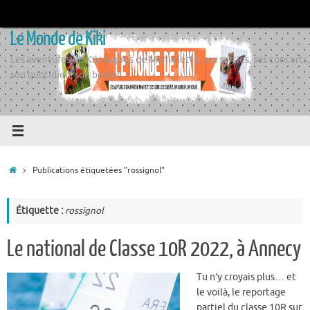
Passer
au
Le Monde de Kiki
contenu
Les aventures de Kiki auprès de Momiflette, ses sorties, ses concerts,
son quotidien, son boulot
Accueil
Publications étiquetées "rossignol"
Étiquette :
rossignol
Le national de Classe 10R 2022, à Annecy
Tu n’y croyais plus… et
le voilà, le reportage
partiel du classe 10R sur