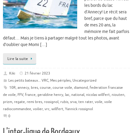
les bords du lac
d’Annecy! Le récit sera
bref, parce que du haut
de mes 20 ans, la
mémoire me fait parfois
défaut… Mais je tiens à partager malgré tout les photos, avant
d’oublier que Momi […]
Lire la suite
Kiki
21 février 2023
Les petits bateaux... VRC
,
Mes périples
,
Uncategorized
10R
,
annecy
,
bres
,
course
,
course voile
,
diamond
,
federation francaise
de voile
,
FFV
,
france
,
geraldine henry
,
lac
,
national
,
nicolas willfert
,
niouten
,
prizm
,
regate
,
remi bres
,
rossignol
,
rubis
,
srva
,
ten rater
,
voile
,
voile
radiocommandee
,
voilier
,
vrc
,
willfert
,
Yannick rossignol
0
L’inter-ligue de Bordeaux