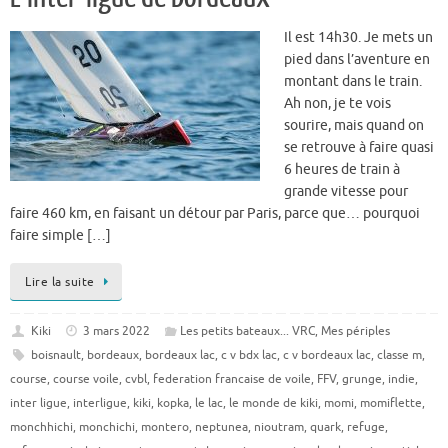
Il est 14h30. Je mets un
pied dans l’aventure en
montant dans le train.
Ah non, je te vois
sourire, mais quand on
se retrouve à faire quasi
6 heures de train à
grande vitesse pour
faire 460 km, en faisant un détour par Paris, parce que… pourquoi
faire simple […]
Lire la suite
Kiki
3 mars 2022
Les petits bateaux... VRC
,
Mes périples
boisnault
,
bordeaux
,
bordeaux lac
,
c v bdx lac
,
c v bordeaux lac
,
classe m
,
course
,
course voile
,
cvbl
,
federation francaise de voile
,
FFV
,
grunge
,
indie
,
inter ligue
,
interligue
,
kiki
,
kopka
,
le lac
,
le monde de kiki
,
momi
,
momiflette
,
monchhichi
,
monchichi
,
montero
,
neptunea
,
nioutram
,
quark
,
refuge
,