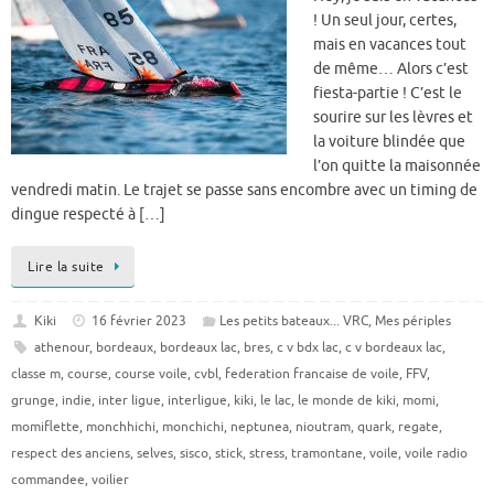
! Un seul jour, certes,
mais en vacances tout
de même… Alors c’est
fiesta-partie ! C’est le
sourire sur les lèvres et
la voiture blindée que
l’on quitte la maisonnée
vendredi matin. Le trajet se passe sans encombre avec un timing de
dingue respecté à […]
Lire la suite
Kiki
16 février 2023
Les petits bateaux... VRC
,
Mes périples
athenour
,
bordeaux
,
bordeaux lac
,
bres
,
c v bdx lac
,
c v bordeaux lac
,
classe m
,
course
,
course voile
,
cvbl
,
federation francaise de voile
,
FFV
,
grunge
,
indie
,
inter ligue
,
interligue
,
kiki
,
le lac
,
le monde de kiki
,
momi
,
momiflette
,
monchhichi
,
monchichi
,
neptunea
,
nioutram
,
quark
,
regate
,
respect des anciens
,
selves
,
sisco
,
stick
,
stress
,
tramontane
,
voile
,
voile radio
commandee
,
voilier