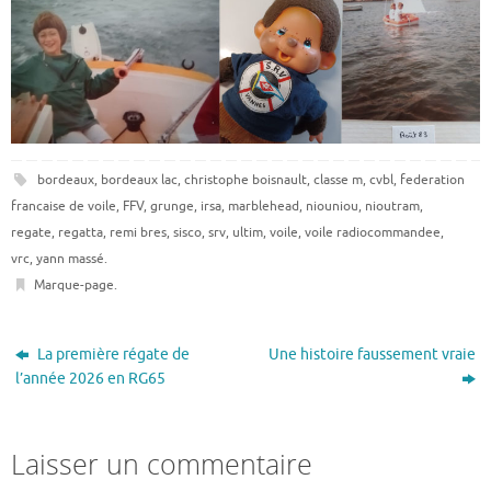
bordeaux
,
bordeaux lac
,
christophe boisnault
,
classe m
,
cvbl
,
federation
francaise de voile
,
FFV
,
grunge
,
irsa
,
marblehead
,
niouniou
,
nioutram
,
regate
,
regatta
,
remi bres
,
sisco
,
srv
,
ultim
,
voile
,
voile radiocommandee
,
vrc
,
yann massé
.
Marque-page
.
La première régate de
Une histoire faussement vraie
l’année 2026 en RG65
Laisser un commentaire