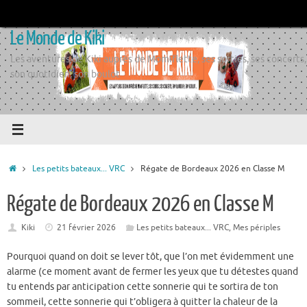
Passer
au
Le Monde de Kiki
contenu
Les aventures de Kiki auprès de Momiflette, ses sorties, ses concerts,
son quotidien, son boulot
Accueil
Les petits bateaux... VRC
Régate de Bordeaux 2026 en Classe M
Régate de Bordeaux 2026 en Classe M
Kiki
21 février 2026
Les petits bateaux... VRC
,
Mes périples
Pourquoi quand on doit se lever tôt, que l’on met évidemment une
alarme (ce moment avant de fermer les yeux que tu détestes quand
tu entends par anticipation cette sonnerie qui te sortira de ton
sommeil, cette sonnerie qui t’obligera à quitter la chaleur de la