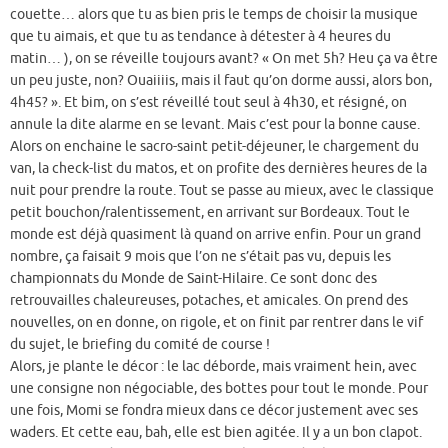
couette… alors que tu as bien pris le temps de choisir la musique
que tu aimais, et que tu as tendance à détester à 4 heures du
matin… ), on se réveille toujours avant? « On met 5h? Heu ça va être
un peu juste, non? Ouaiiiis, mais il faut qu’on dorme aussi, alors bon,
4h45? ». Et bim, on s’est réveillé tout seul à 4h30, et résigné, on
annule la dite alarme en se levant. Mais c’est pour la bonne cause.
Alors on enchaine le sacro-saint petit-déjeuner, le chargement du
van, la check-list du matos, et on profite des dernières heures de la
nuit pour prendre la route. Tout se passe au mieux, avec le classique
petit bouchon/ralentissement, en arrivant sur Bordeaux. Tout le
monde est déjà quasiment là quand on arrive enfin. Pour un grand
nombre, ça faisait 9 mois que l’on ne s’était pas vu, depuis les
championnats du Monde de Saint-Hilaire. Ce sont donc des
retrouvailles chaleureuses, potaches, et amicales. On prend des
nouvelles, on en donne, on rigole, et on finit par rentrer dans le vif
du sujet, le briefing du comité de course !
Alors, je plante le décor : le lac déborde, mais vraiment hein, avec
une consigne non négociable, des bottes pour tout le monde. Pour
une fois, Momi se fondra mieux dans ce décor justement avec ses
waders. Et cette eau, bah, elle est bien agitée. Il y a un bon clapot.