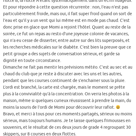
flotte B, la flotte A étant systématiquement dans un écrin nuageux.
Et pour répondre à cette question récurrente : non, l’eau n’est pas
particulièrement froide, mais oui, il fait super froid quand on sort de
l’eau et qu’il y a un vent qui lui même est en mode pas chaud. C’est
donc prise en glace que Momi a rejoint l’hôtel. Quant au reste de la
soirée, ce fut un repas au resto d’une joyeuse colonie de vacances,
qui n’a eu cesse de disserter, entre autre sur des lits superposés, et
les recherches médicales sur le diabète. C’est bien la preuve que ce
petit groupe a des sujets de conversation sérieux, et garde sa
dignité en toute circonstance.
Dimanche ne fait pas mentir les prévisions météo. C’est au sec et au
chaud du club que je reste à discuter avec les uns et les autres,
pendant que les courses continuent de s’enchainer sous la pluie.
L’ordi est branché, la carte est chargée, mais le moment se prête
plus à la convivialité qu’à la concentration. On verra les photos à la
maison, même si quelques curieux réussissent à prendre la main, du
moins la souris de l’ordi de Momi pour découvrir leur rafiot.
Bravo, et merci à tous pour ces moments partagés, sérieux ou moins
sérieux, mais toujours humains. Je te laisse quelques frimousses en
souvenirs, et le résultat de ces deux jours de grade 4 regroupant 30
skippers, sur 8 courses en deux flottes.