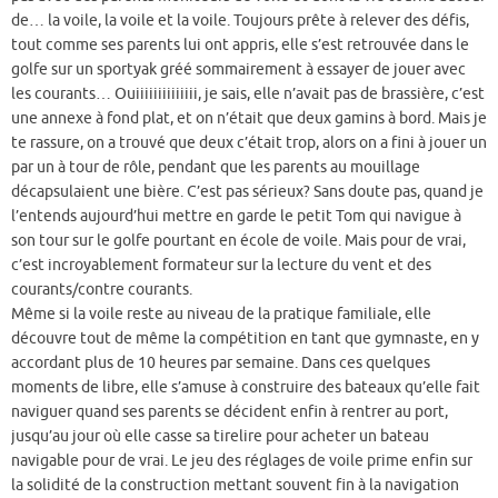
de… la voile, la voile et la voile. Toujours prête à relever des défis,
tout comme ses parents lui ont appris, elle s’est retrouvée dans le
golfe sur un sportyak gréé sommairement à essayer de jouer avec
les courants… Ouiiiiiiiiiiiiii, je sais, elle n’avait pas de brassière, c’est
une annexe à fond plat, et on n’était que deux gamins à bord. Mais je
te rassure, on a trouvé que deux c’était trop, alors on a fini à jouer un
par un à tour de rôle, pendant que les parents au mouillage
décapsulaient une bière. C’est pas sérieux? Sans doute pas, quand je
l’entends aujourd’hui mettre en garde le petit Tom qui navigue à
son tour sur le golfe pourtant en école de voile. Mais pour de vrai,
c’est incroyablement formateur sur la lecture du vent et des
courants/contre courants.
Même si la voile reste au niveau de la pratique familiale, elle
découvre tout de même la compétition en tant que gymnaste, en y
accordant plus de 10 heures par semaine. Dans ces quelques
moments de libre, elle s’amuse à construire des bateaux qu’elle fait
naviguer quand ses parents se décident enfin à rentrer au port,
jusqu’au jour où elle casse sa tirelire pour acheter un bateau
navigable pour de vrai. Le jeu des réglages de voile prime enfin sur
la solidité de la construction mettant souvent fin à la navigation