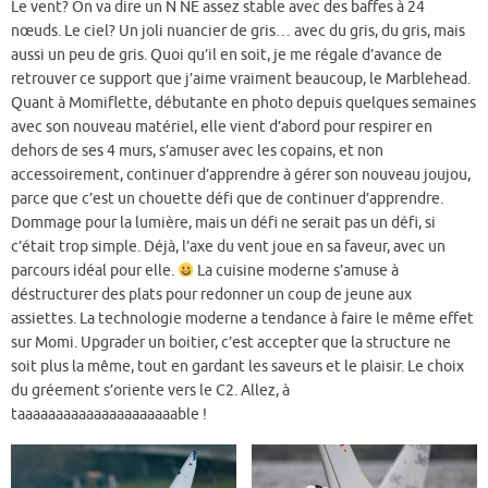
Le vent? On va dire un N NE assez stable avec des baffes à 24
nœuds. Le ciel? Un joli nuancier de gris… avec du gris, du gris, mais
aussi un peu de gris. Quoi qu’il en soit, je me régale d’avance de
retrouver ce support que j’aime vraiment beaucoup, le Marblehead.
Quant à Momiflette, débutante en photo depuis quelques semaines
avec son nouveau matériel, elle vient d’abord pour respirer en
dehors de ses 4 murs, s’amuser avec les copains, et non
accessoirement, continuer d’apprendre à gérer son nouveau joujou,
parce que c’est un chouette défi que de continuer d’apprendre.
Dommage pour la lumière, mais un défi ne serait pas un défi, si
c’était trop simple. Déjà, l’axe du vent joue en sa faveur, avec un
parcours idéal pour elle.
La cuisine moderne s’amuse à
déstructurer des plats pour redonner un coup de jeune aux
assiettes. La technologie moderne a tendance à faire le même effet
sur Momi. Upgrader un boitier, c’est accepter que la structure ne
soit plus la même, tout en gardant les saveurs et le plaisir. Le choix
du gréement s’oriente vers le C2. Allez, à
taaaaaaaaaaaaaaaaaaaaable !