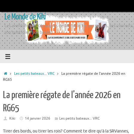
Passer
au
Le Monde de Kiki
contenu
Les aventures de Kiki auprès de Momiflette, ses sorties, ses concerts,
son quotidien, son boulot
Accueil
Les petits bateaux... VRC
La première régate de l’année 2026 en
RG65
La première régate de l’année 2026 en
RG65
Kiki
14 janvier 2026
Les petits bateaux... VRC
Tirer des bords, ou tirer les rois? Comment te dire qu’à la SRVannes,