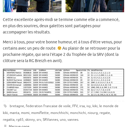
Cette excellente après-midi se termine comme elle a commencé,
en plus des sourires, deux galettes sont partagées pour
accompagner les résultats.
Merci à tous, pour votre bonne humeur, et à tous d’être venus, pour
certains avec un peu de route.
Au plaisir de se retrouver pour la
prochaine régate, qui sera l’étape 2 du Trophée de la SRV (dont la
clôture sera la RG Breizh en avril).
bretagne
,
federation francaise de voile
,
FFV
,
irsa
,
ivy
,
kiki
,
le monde de
kiki
,
manta
,
momi
,
momiflette
,
monchhichi
,
monchichi
,
niourg
,
regate
,
regatta
,
rg65
,
skinny
,
srv
,
SRVannes
,
uno
,
vannes
.
Marque-page
.