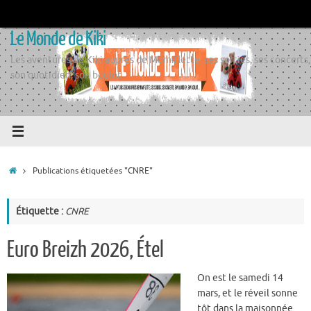
Passer
au
Le Monde de Kiki
contenu
Les aventures de Kiki auprès de Momiflette, ses sorties, ses concerts,
son quotidien, son boulot
Accueil
Publications étiquetées "CNRE"
Étiquette :
CNRE
Euro Breizh 2026, Étel
On est le samedi 14
mars, et le réveil sonne
tôt dans la maisonnée.