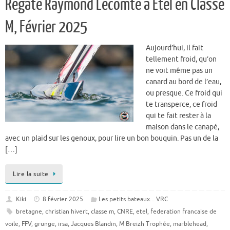
Régate Raymond Lecomte à Etel en Classe
M, Février 2025
Aujourd’hui, il fait
tellement froid, qu’on
ne voit même pas un
canard au bord de l’eau,
ou presque. Ce froid qui
te transperce, ce froid
qui te fait rester à la
maison dans le canapé,
avec un plaid sur les genoux, pour lire un bon bouquin. Pas un de la
[…]
Lire la suite
Kiki
8 février 2025
Les petits bateaux... VRC
bretagne
,
christian hivert
,
classe m
,
CNRE
,
etel
,
federation francaise de
voile
,
FFV
,
grunge
,
irsa
,
Jacques Blandin
,
M Breizh Trophée
,
marblehead
,