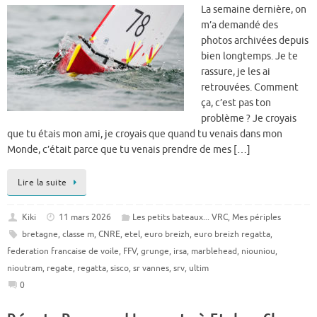
La semaine dernière, on
m’a demandé des
photos archivées depuis
bien longtemps. Je te
rassure, je les ai
retrouvées. Comment
ça, c’est pas ton
problème ? Je croyais
que tu étais mon ami, je croyais que quand tu venais dans mon
Monde, c’était parce que tu venais prendre de mes […]
Lire la suite
Kiki
11 mars 2026
Les petits bateaux... VRC
,
Mes périples
bretagne
,
classe m
,
CNRE
,
etel
,
euro breizh
,
euro breizh regatta
,
federation francaise de voile
,
FFV
,
grunge
,
irsa
,
marblehead
,
niouniou
,
nioutram
,
regate
,
regatta
,
sisco
,
sr vannes
,
srv
,
ultim
0