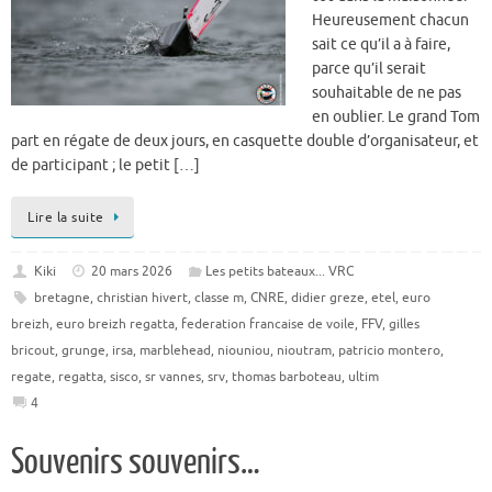
Heureusement chacun
sait ce qu’il a à faire,
parce qu’il serait
souhaitable de ne pas
en oublier. Le grand Tom
part en régate de deux jours, en casquette double d’organisateur, et
de participant ; le petit […]
Lire la suite
Kiki
20 mars 2026
Les petits bateaux... VRC
bretagne
,
christian hivert
,
classe m
,
CNRE
,
didier greze
,
etel
,
euro
breizh
,
euro breizh regatta
,
federation francaise de voile
,
FFV
,
gilles
bricout
,
grunge
,
irsa
,
marblehead
,
niouniou
,
nioutram
,
patricio montero
,
regate
,
regatta
,
sisco
,
sr vannes
,
srv
,
thomas barboteau
,
ultim
4
Souvenirs souvenirs…