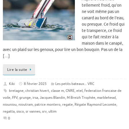
tellement froid, qu’on
ne voit même pas un
canard au bord de l’eau,
ou presque. Ce froid qui
te transperce, ce froid
qui te fait rester à la
maison dans le canapé,
avec un plaid sur les genoux, pour lire un bon bouquin. Pas un de la
[…]
Lire la suite
Kiki
8 février 2025
Les petits bateaux... VRC
bretagne
,
christian hivert
,
classe m
,
CNRE
,
etel
,
federation francaise de
voile
,
FFV
,
grunge
,
irsa
,
Jacques Blandin
,
M Breizh Trophée
,
marblehead
,
niouniou
,
nioutram
,
patrice montero
,
regate
,
Régate Raymond Lecomte
,
regatta
,
sisco
,
sr vannes
,
srv
,
ultim
0