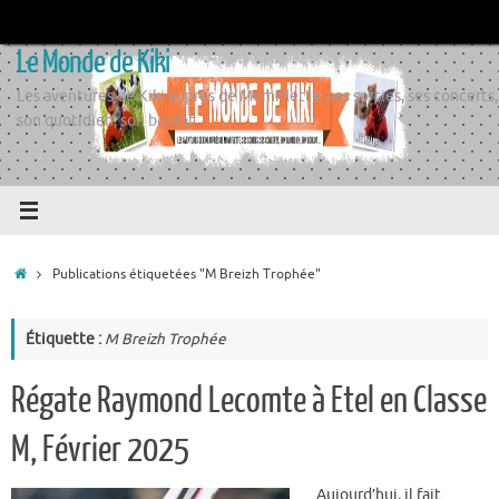
Passer
au
Le Monde de Kiki
contenu
Les aventures de Kiki auprès de Momiflette, ses sorties, ses concerts,
son quotidien, son boulot
Accueil
Publications étiquetées "M Breizh Trophée"
Étiquette :
M Breizh Trophée
Régate Raymond Lecomte à Etel en Classe
M, Février 2025
Aujourd’hui, il fait